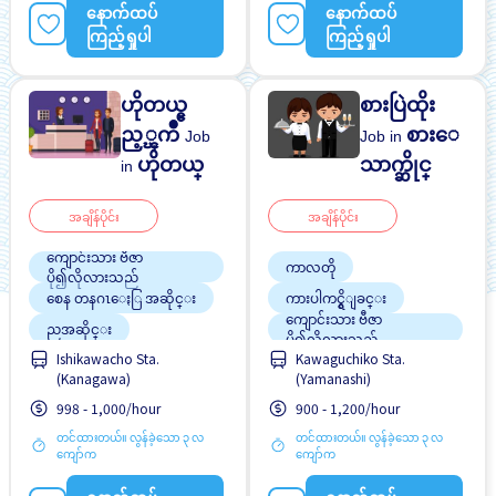
ရန် အခွင့်အရေးရှိသည်
နောက်ထပ်
နောက်ထပ်
အဆောင်ပေးမည်
အမျိုးသမီး ပို၍လိုလားသည်
ကြည့်ရှုပါ
ကြည့်ရှုပါ
ဟိုတယ္ဧ
စားပြဲထိုး
ည့္ၾကိဳ
စားေ
Job
Job in
ဟိုတယ္
သာက္ဆိုင္
in
အချိန်ပိုင်း
အချိန်ပိုင်း
ကျောင်းသား ဗီဇာ
ကာလတို
ပို၍လိုလားသည်
စေန တနဂၤေႏြ အဆိုင္း
ကားပါကင္ရွိျခင္း
ကျောင်းသား ဗီဇာ
ညအဆိုင္း
ပို၍လိုလားသည်
Ishikawacho Sta.
Kawaguchiko Sta.
တစ္ပတ္ႏွစ္ရက္မွ သံုးရက္
စေန တနဂၤေႏြ အဆိုင္း
(Kanagawa)
(Yamanashi)
စေန တနဂၤေႏြႏွင့္ အျ
ဘူတာႏွင့္နီးေသာ
ခားရံုးပိတ္ရက္မ်ား ပိတ္ျခား
998 - 1,000/hour
900 - 1,200/hour
မနက္အဆိုင္း
စက္ဘီးထားရန္ေနရာရွိျခင္း
တင်ထားတယ်။ လွန်ခဲ့သော ၃ လ
တင်ထားတယ်။ လွန်ခဲ့သော ၃ လ
အဆောင်ပေးမည်
တစ္ပတ္ႏွစ္ရက္မွ သံုးရက္
ကျော်က
ကျော်က
အလုပ္အေတြ႕အၾကံဳရွိရန္မ
ထမင်းကျွေးမည်
လို