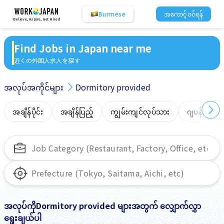
Burmese
အကောင့်ဝင်ရန်
Believe, Aspire, Get Hired
Find Jobs in Japan near me
近くの外国人求人を探す
အလုပ်အကိုင်များ
Dormitory provided
အချိန်ပိုင်း
အချိန်ပြည့်
ကျွမ်းကျင်လုပ်သား
ဂျပန်ဘာသာ
အလုပ်ကိုDormitory provided များအတွက် လျှောက်လွှာ
ရွေးချယ်ပါ