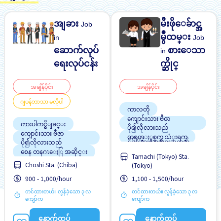
အျခား
မီးဖိုေခ်ာင္အ
Job
မွဳထမ္း
in
Job
ဆောက်လုပ်
စားေသာ
in
ရေးလုပ်ငန်း
က္ဆိုင္
အချိန်ပိုင်း
အချိန်ပိုင်း
ဂျပန်ဘာသာ မလိုပါ
ကာလတို
ကျောင်းသား ဗီဇာ
ကားပါကင္ရွိျခင္း
ပို၍လိုလားသည်
ကျောင်းသား ဗီဇာ
တစ္ပတ္ႏွစ္ရက္မွ သံုးရက္
နိုင်ငံခြားသားများအတွက်
ပို၍လိုလားသည်
လေ့ကျင့်သင်ကြားနိုင်မည့်
စေန တနဂၤေႏြ အဆိုင္း
Tamachi (Tokyo) Sta.
လက်စွဲစာအုပ်ရှိသည်
စေန တနဂၤေႏြႏွင့္ အျ
ပရိုမိုးရွင္း
Choshi Sta. (Chiba)
(Tokyo)
ခားရံုးပိတ္ရက္မ်ား ပိတ္ျခား
လမ္းစရိတ္ေပးသည္
900 - 1,000/hour
1,100 - 1,500/hour
စက္ဘီးထားရန္ေနရာရွိျခင္း
ဝင်ငွေအများအပြားရရန်
တင်ထားတယ်။ လွန်ခဲ့သော ၃ လ
တင်ထားတယ်။ လွန်ခဲ့သော ၃ လ
ပရိုမိုးရွင္း
အလားအလာရှိသည်
ကျော်က
ကျော်က
အချိန်ပြည့် အလုပ်လုပ်ခွင့်ရ
အချိန်ပြည့် အလုပ်လုပ်ခွင့်ရ
ရန် အခွင့်အရေးရှိသည်
ရန် အခွင့်အရေးရှိသည်
နောက်ထပ်
နောက်ထပ်
အဆောင်ပေးမည်
အဆောင်ပေးမည်