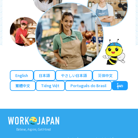
English
日本語
やさしい日本語
简体中文
繁體中文
Tiếng Việt
Português do Brasil
န်မာ
Believe, Aspire, Get Hired