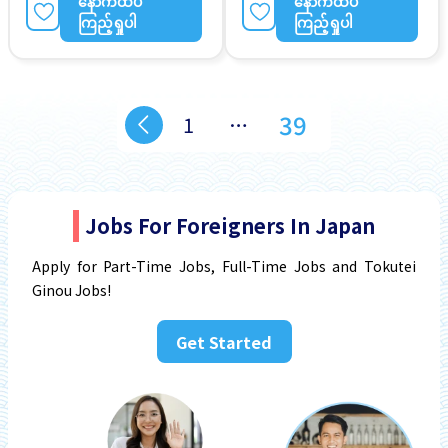
နောက်ထပ်
နောက်ထပ်
အလုပ္ခ်ိန္နည္းေသာ
လမ္းစရိတ္ေပးသည္
ကြည့်ရှုပါ
ကြည့်ရှုပါ
39
1
…
Jobs For Foreigners In Japan
Apply for Part-Time Jobs, Full-Time Jobs and Tokutei
Ginou Jobs!
Get Started