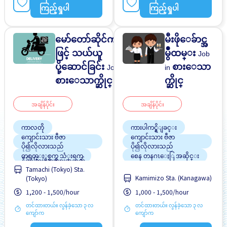
ကြည့်ရှုပါ
ကြည့်ရှုပါ
အမျိုးသား ပို၍လိုလားသည်
မော်တော်ဆိုင်ကယ်
မီးဖိုေခ်ာင္အ
ဖြင့် သယ်ယူ
မွဳထမ္း
Job
ပို့ဆောင်ခြင်း
စားေသာ
Job in
in
စားေသာက္ဆိုင္
က္ဆိုင္
အချိန်ပိုင်း
အချိန်ပိုင်း
ကာလတို
ကားပါကင္ရွိျခင္း
ကျောင်းသား ဗီဇာ
ကျောင်းသား ဗီဇာ
ပို၍လိုလားသည်
ပို၍လိုလားသည်
တစ္ပတ္ႏွစ္ရက္မွ သံုးရက္
စေန တနဂၤေႏြ အဆိုင္း
နိုင်ငံခြားသားများအတွက်
Tamachi (Tokyo) Sta.
လေ့ကျင့်သင်ကြားနိုင်မည့်
စက္ဘီးထားရန္ေနရာရွိျခင္း
Kamimizo Sta. (Kanagawa)
(Tokyo)
လက်စွဲစာအုပ်ရှိသည်
ပရိုမိုးရွင္း
တစ္ပတ္ႏွစ္ရက္မွ သံုးရက္
1,200 - 1,500/hour
1,000 - 1,500/hour
လမ္းစရိတ္ေပးသည္
ထမင်းကျွေးမည်
တင်ထားတယ်။ လွန်ခဲ့သော ၃ လ
တင်ထားတယ်။ လွန်ခဲ့သော ၃ လ
ဝင်ငွေအများအပြားရရန်
လမ္းစရိတ္ေပးသည္
ကျော်က
ကျော်က
အလားအလာရှိသည်
အချိန်ပြည့် အလုပ်လုပ်ခွင့်ရ
အဆောင်ပေးမည်