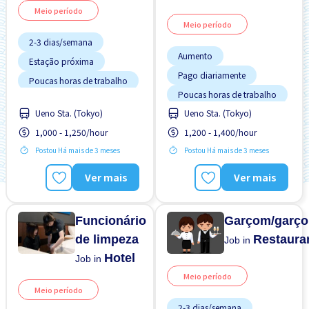
Meio período
Meio período
2-3 dias/semana
Aumento
Estação próxima
Pago diariamente
Poucas horas de trabalho
Poucas horas de trabalho
Transporte pago
Ueno Sta. (Tokyo)
Ueno Sta. (Tokyo)
Preferência por Homens
Turno FDS
1,000 - 1,250/hour
1,200 - 1,400/hour
Preferência por Mulheres
Postou Há mais de 3 meses
Postou Há mais de 3 meses
Promoção
Sem CV
Transporte pago
Ver mais
Ver mais
Funcionário
Garçom/garço
de limpeza
Restaura
Job in
Hotel
Job in
Meio período
Meio período
2-3 dias/semana