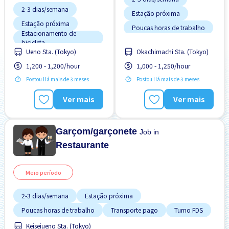
2-3 dias/semana
Estação próxima
Estação próxima
Poucas horas de trabalho
Estacionamento de
Transporte pago
bicicleta
Ueno Sta. (Tokyo)
Okachimachi Sta. (Tokyo)
Estrangeiro trabalhando
Turno FDS
1,200 - 1,200/hour
1,000 - 1,250/hour
Preferência por Homens
Postou Há mais de 3 meses
Postou Há mais de 3 meses
Preferência por Mulheres
Preferência por Visto de
Ver mais
Ver mais
Estudante
Promoção
Sem experiência OK
Garçom/garçonete
Job in
Restaurante
Meio período
2-3 dias/semana
Estação próxima
Poucas horas de trabalho
Transporte pago
Turno FDS
Keiseiueno Sta. (Tokyo)