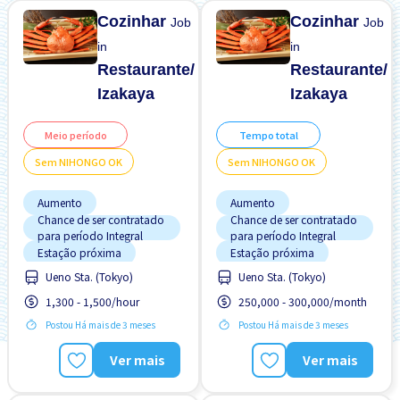
Cozinhar
Cozinhar
Job
Job
in
in
Restaurante/
Restaurante/
Izakaya
Izakaya
Meio período
Tempo total
Sem NIHONGO OK
Sem NIHONGO OK
Aumento
Aumento
Chance de ser contratado
Chance de ser contratado
para período Integral
para período Integral
Estação próxima
Estação próxima
Ueno Sta. (Tokyo)
Ueno Sta. (Tokyo)
Estrangeiro trabalhando
Estrangeiro trabalhando
Potêncial para Salário
Potêncial para Salário
1,300 - 1,500/hour
250,000 - 300,000/month
Alto
Alto
Postou Há mais de 3 meses
Postou Há mais de 3 meses
Preferência por Homens
Preferência por Homens
Preferência por Mulheres
Preferência por Mulheres
Ver mais
Ver mais
Promoção
Promoção