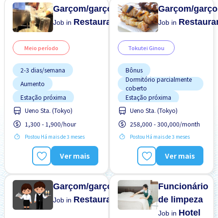
Refeições Fornecidas
Refeições Fornecidas
Garçom/garçonete
Garçom/garço
Restaurante
Restaura
Job in
Job in
Meio período
Tokutei Ginou
2-3 dias/semana
Bônus
Dormitório parcialmente
Aumento
coberto
Estação próxima
Estação próxima
Potêncial para Salário
Ueno Sta. (Tokyo)
Ueno Sta. (Tokyo)
Menos com o tempo
Alto
1,300 - 1,900/hour
258,000 - 300,000/month
Preferência por Homens
Preferência por Homens
Postou Há mais de 3 meses
Postou Há mais de 3 meses
Preferência por Mulheres
Preferência por Mulheres
Preferência por Visto de
Refeições Fornecidas
Ver mais
Ver mais
Estudante
Promoção
Transporte pago
Refeições Fornecidas
Garçom/garçonete
Funcionário
Restaurante
de limpeza
Job in
Hotel
Job in