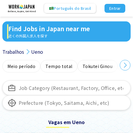
Português do Brasil
Entrar
Believe, Aspire, Get Hired
Find Jobs in Japan near me
近くの外国人求人を探す
Trabalhos
Ueno
Meio período
Tempo total
Tokutei Ginou
Sem
Vagas em Ueno