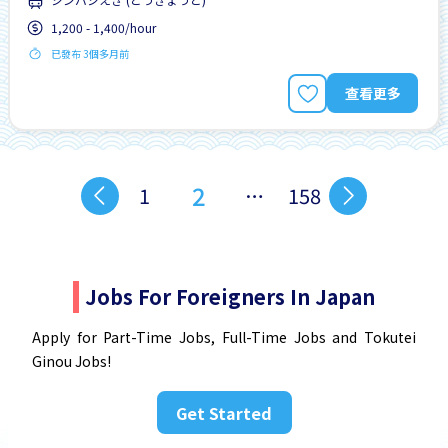
1,200 - 1,400/hour
已發布 3個多月前
查看更多
2
1
…
158
Jobs For Foreigners In Japan
Apply for Part-Time Jobs, Full-Time Jobs and Tokutei
Ginou Jobs!
Get Started