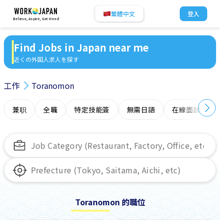
繁體中文
登入
Believe, Aspire, Get Hired
Find Jobs in Japan near me
近くの外国人求人を探す
工作
Toranomon
兼职
全職
特定技能簽
無需日語
在線面試
Toranomon 的職位