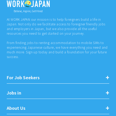
Believe, Aspire, Get Hired
At WORK JAPAN our mission is to help foreigners build a life in
Japan. Not only do we facilitate access to foreigner friendly jobs
and employers in Japan, but we also provide all the useful
resources you need to get started on your journey.
From finding jobs to renting accommodation to mobile SIMs to
experiencing Japanese culture, we have everything you need and
much more. Sign up today and build a foundation for your future
success.
For Job Seekers
Jobs in
About Us