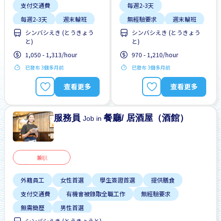
支付交通費
每週2-3天
每週2-3天
週末輪班
無經驗要求
週末輪班
シンバシえき (とうきょう
シンバシえき (とうきょう
靠近車站
靠近車站
と)
と)
1,050 - 1,313/hour
970 - 1,210/hour
已發布 3個多月前
已發布 3個多月前
查看更多
查看更多
服務員
餐廳/ 居酒屋（酒館）
Job in
兼职
外籍員工
女性首選
學生簽證首選
提供膳食
支付交通費
有機會被錄取全職工作
無經驗要求
無需簡歷
男性首選
シンバシえき (とうきょうと)