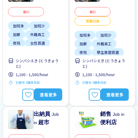
兼职
兼职
無需日語
加班多
加班少
加薪
外籍員工
加班多
加班少
夜班
女性首選
加薪
外籍員工
工作時間短
提供膳食
夜班
學生簽證首選
支付交通費
シンバシえき (とうきょう
シンバシえき (とうきょう
工作時間短
提供膳食
と)
と)
支付交通費
1,100 - 1,500/hour
1,100 - 1,500/hour
已發布 3個多月前
已發布 3個多月前
查看更多
查看更多
出納員
銷售
Job
Job in
超市
便利店
in