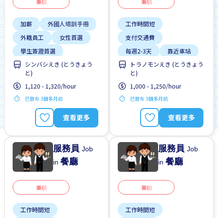
兼职
兼职
加薪
外國人培訓手冊
工作時間短
外籍員工
女性首選
支付交通費
學生簽證首選
每週2-3天
靠近車站
シンバシえき (とうきょう
トラノモンえき (とうきょう
工作時間短
と)
と)
支付交通費
1,120 - 1,320/hour
1,000 - 1,250/hour
有機會被錄取全職工作
已發布 3個多月前
已發布 3個多月前
每週2-3天
查看更多
查看更多
服務員
服務員
Job
Job
餐廳
餐廳
in
in
兼职
兼职
工作時間短
工作時間短