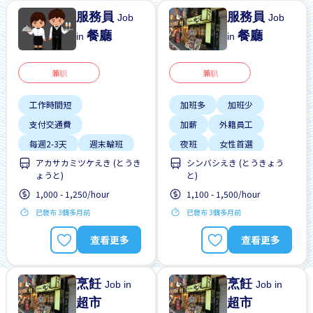
服務員
服務員
Job
Job
餐廳
餐廳
in
in
兼职
兼职
工作時間短
加班多
加班少
支付交通費
加薪
外籍員工
每週2-3天
週末輪班
夜班
女性首選
アカサカミツケえき (とうき
シンバシえき (とうきょう
靠近車站
學生簽證首選
ょうと)
と)
工作時間短
提供膳食
1,000 - 1,250/hour
1,100 - 1,500/hour
已發布 3個多月前
已發布 3個多月前
查看更多
查看更多
烹飪
烹飪
Job in
Job in
超市
超市