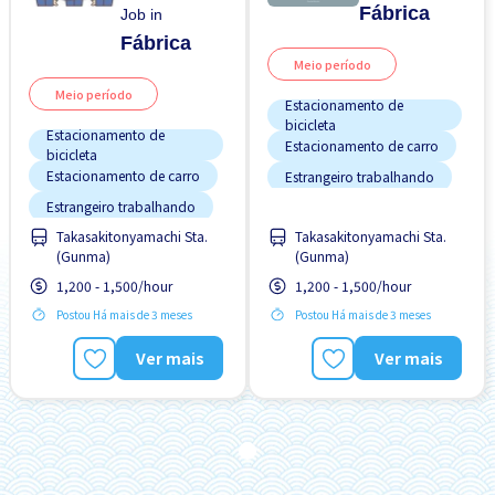
Fábrica
Job in
Fábrica
Meio período
Meio período
Estacionamento de
bicicleta
Estacionamento de
Estacionamento de carro
bicicleta
Estacionamento de carro
Estrangeiro trabalhando
Estrangeiro trabalhando
Pago diariamente
Takasakitonyamachi Sta.
Takasakitonyamachi Sta.
FDS & FER desligado
Preferência por Homens
(Gunma)
(Gunma)
Menos com o tempo
Salário adiantado
1,200 - 1,500/hour
1,200 - 1,500/hour
Preferência por Homens
Sem experiência OK
Postou Há mais de 3 meses
Postou Há mais de 3 meses
Preferência por Mulheres
Transporte pago
Ver mais
Ver mais
Salário adiantado
Sem experiência OK