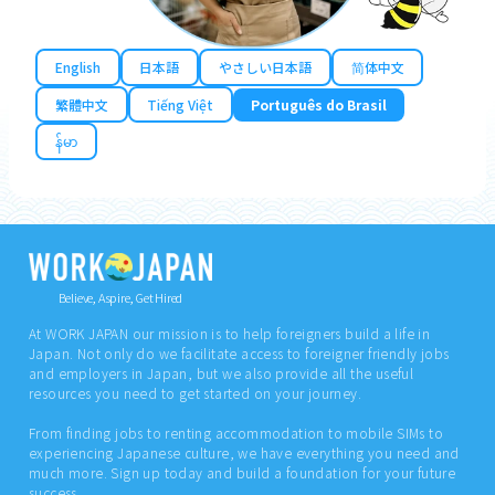
English
日本語
やさしい日本語
简体中文
繁體中文
Tiếng Việt
Português do Brasil
န်မာ
Believe, Aspire, Get Hired
At WORK JAPAN our mission is to help foreigners build a life in
Japan. Not only do we facilitate access to foreigner friendly jobs
and employers in Japan, but we also provide all the useful
resources you need to get started on your journey.
From finding jobs to renting accommodation to mobile SIMs to
experiencing Japanese culture, we have everything you need and
much more. Sign up today and build a foundation for your future
success.