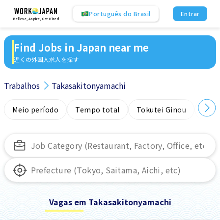
Português do Brasil
Entrar
Believe, Aspire, Get Hired
Find Jobs in Japan near me
近くの外国人求人を探す
Trabalhos
Takasakitonyamachi
Meio período
Tempo total
Tokutei Ginou
Sem
Vagas em Takasakitonyamachi