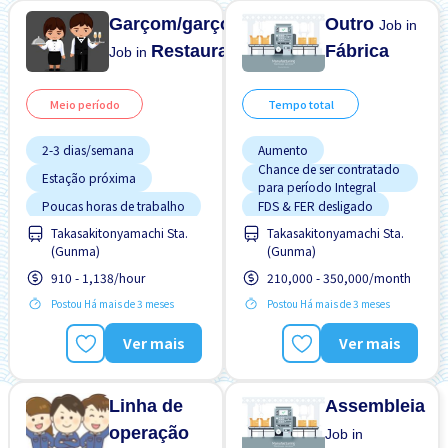
Garçom/garçonete
Outro
Job in
Restaurante
Fábrica
Job in
Meio período
Tempo total
2-3 dias/semana
Aumento
Chance de ser contratado
Estação próxima
para período Integral
Poucas horas de trabalho
FDS & FER desligado
Takasakitonyamachi Sta.
Takasakitonyamachi Sta.
Sem experiência OK
Preferência por Homens
(Gunma)
(Gunma)
Transporte pago
Relocação de suporte
910 - 1,138/hour
210,000 - 350,000/month
Sem experiência OK
Postou Há mais de 3 meses
Postou Há mais de 3 meses
Transporte pago
Ver mais
Ver mais
Linha de
Assembleia
operação
Job in