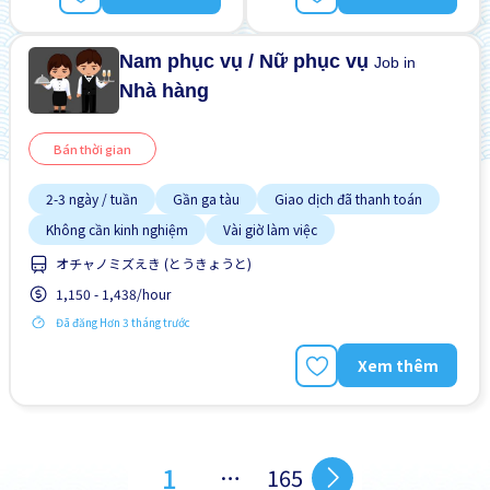
Nam phục vụ / Nữ phục vụ
Job in
Nhà hàng
Bán thời gian
2-3 ngày / tuần
Gần ga tàu
Giao dịch đã thanh toán
Không cần kinh nghiệm
Vài giờ làm việc
オチャノミズえき (とうきょうと)
1,150 - 1,438/hour
Đã đăng Hơn 3 tháng trước
Xem thêm
1
…
165