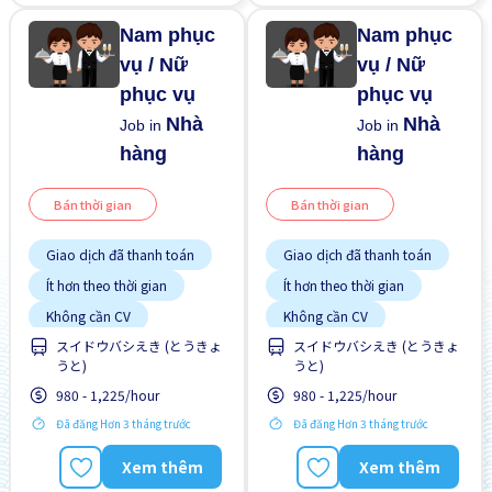
Nam phục
Nam phục
vụ / Nữ
vụ / Nữ
phục vụ
phục vụ
Nhà
Nhà
Job in
Job in
hàng
hàng
Bán thời gian
Bán thời gian
Giao dịch đã thanh toán
Giao dịch đã thanh toán
Ít hơn theo thời gian
Ít hơn theo thời gian
Không cần CV
Không cần CV
スイドウバシえき (とうきょ
スイドウバシえき (とうきょ
Không cần kinh nghiệm
Không cần kinh nghiệm
うと)
うと)
Nâng cao
Nâng cao
980 - 1,225/hour
980 - 1,225/hour
Đã đăng Hơn 3 tháng trước
Đã đăng Hơn 3 tháng trước
Xem thêm
Xem thêm