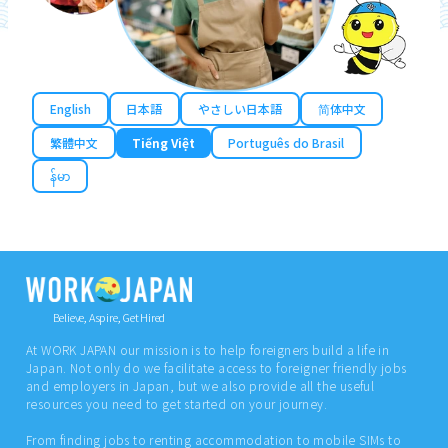
English
日本語
やさしい日本語
简体中文
繁體中文
Tiếng Việt
Português do Brasil
န်မာ
Believe, Aspire, Get Hired
At WORK JAPAN our mission is to help foreigners build a life in
Japan. Not only do we facilitate access to foreigner friendly jobs
and employers in Japan, but we also provide all the useful
resources you need to get started on your journey.
From finding jobs to renting accommodation to mobile SIMs to