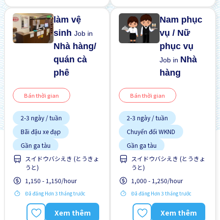
làm vệ
Nam phục
sinh
vụ / Nữ
Job in
Nhà hàng/
phục vụ
quán cà
Nhà
Job in
phê
hàng
Bán thời gian
Bán thời gian
2-3 ngày / tuần
2-3 ngày / tuần
Bãi đậu xe đạp
Chuyển đổi WKND
Gần ga tàu
Gần ga tàu
スイドウバシえき (とうきょ
スイドウバシえき (とうきょ
Hỗ trợ bữa ăn
Giao dịch đã thanh toán
うと)
うと)
Không cần kinh nghiệm
Vài giờ làm việc
1,150 - 1,150/hour
1,000 - 1,250/hour
Ưu tiên nam giới
Đã đăng Hơn 3 tháng trước
Đã đăng Hơn 3 tháng trước
Xem thêm
Xem thêm