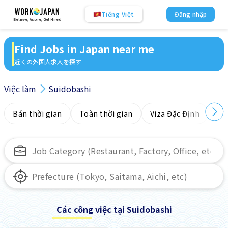
Tiếng Việt
Đăng nhập
Believe, Aspire, Get Hired
Find Jobs in Japan near me
近くの外国人求人を探す
Việc làm
Suidobashi
Bán thời gian
Toàn thời gian
Viza Đặc Định
Kh
Các công việc tại Suidobashi