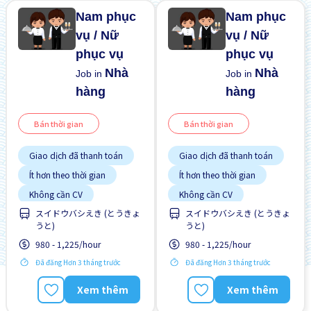
Nam phục
Nam phục
vụ / Nữ
vụ / Nữ
phục vụ
phục vụ
Nhà
Nhà
Job in
Job in
hàng
hàng
Bán thời gian
Bán thời gian
Giao dịch đã thanh toán
Giao dịch đã thanh toán
Ít hơn theo thời gian
Ít hơn theo thời gian
Không cần CV
Không cần CV
スイドウバシえき (とうきょ
スイドウバシえき (とうきょ
Không cần kinh nghiệm
Không cần kinh nghiệm
うと)
うと)
Nâng cao
Nâng cao
980 - 1,225/hour
980 - 1,225/hour
Đã đăng Hơn 3 tháng trước
Đã đăng Hơn 3 tháng trước
Xem thêm
Xem thêm