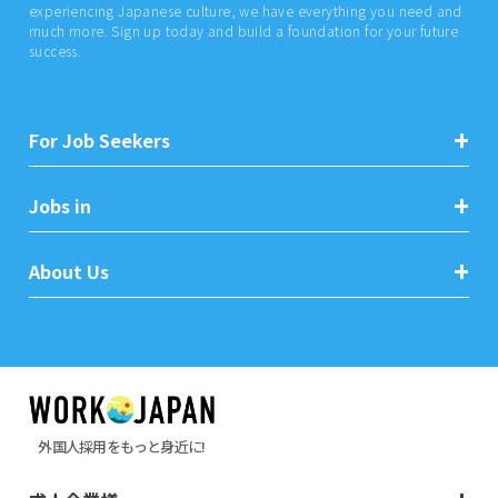
experiencing Japanese culture, we have everything you need and
much more. Sign up today and build a foundation for your future
success.
For Job Seekers
Jobs in
About Us
外国人採用をもっと身近に!