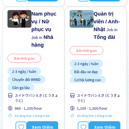
Nam phục
Quản trị
vụ / Nữ
viên / Anh-
phục vụ
Nhật
Job in
Nhà
Tổng đài
Job in
hàng
Bán thời gian
Bán thời gian
2-3 ngày / tuần
2-3 ngày / tuần
Bãi đậu xe đạp
Chuyển đổi WKND
Cơ hội lương cao
Cơ hội nhận việc làm toàn
Gần ga tàu
thời gian
スイドウバシえき (とうきょ
スイドウバシえき (とうきょ
Giao dịch đã thanh toán
Cơ hội thăng tiến
うと)
うと)
Vài giờ làm việc
Gần ga tàu
960 - 1,200/hour
1,100 - 1,300/hour
Giao dịch đã thanh toán
Đã đăng Hơn 3 tháng trước
Đã đăng Hơn 3 tháng trước
Ít hơn theo thời gian
Xem thêm
Xem thêm
Không cần kinh nghiệm