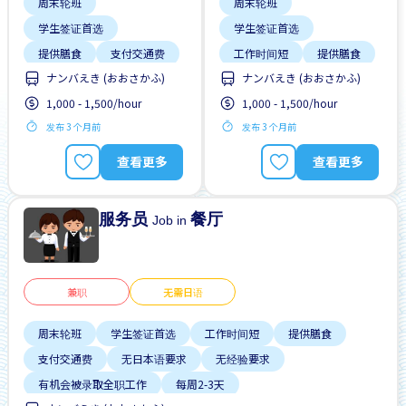
周末轮班
周末轮班
学生签证首选
学生签证首选
提供膳食
支付交通费
工作时间短
提供膳食
ナンバえき (おおさかふ)
ナンバえき (おおさかふ)
无日本语要求
支付交通费
1,000 - 1,500/hour
1,000 - 1,500/hour
有机会被录取全职工作
无日本语要求
发布 3 个月前
发布 3 个月前
每周2-3天
靠近车站
无经验要求
预付工资
有机会被录取全职工作
查看更多
查看更多
每周2-3天
服务员
餐厅
Job in
兼职
无需日语
周末轮班
学生签证首选
工作时间短
提供膳食
支付交通费
无日本语要求
无经验要求
有机会被录取全职工作
每周2-3天