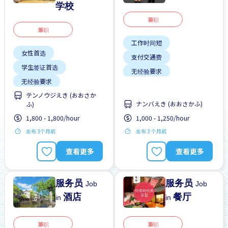
学校
兼职
兼职
工作时间短
女性首选
支付交通费
学生签证首选
无经验要求
无经验要求
每周2-3天
靠近车站
テンノウジえき (おおさか
有机会被录取全职工作
ナンバえき (おおさかふ)
ふ)
靠近车站
1,800 - 1,800/hour
1,000 - 1,250/hour
发布 3个月前
发布 3 个月前
查看更多
查看更多
服务员
服务员
Job
Job
酒店
餐厅
in
in
兼职
兼职