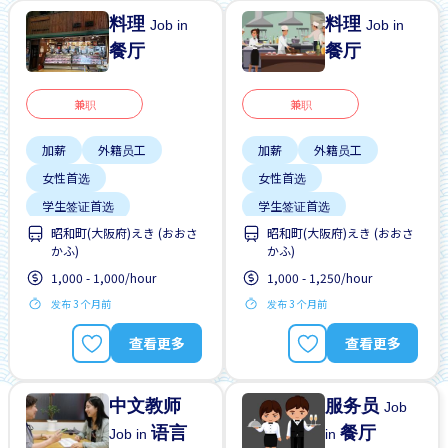
料理
料理
Job in
Job in
餐厅
餐厅
兼职
兼职
加薪
外籍员工
加薪
外籍员工
女性首选
女性首选
学生签证首选
学生签证首选
昭和町(大阪府)えき (おおさ
昭和町(大阪府)えき (おおさ
工作时间短
提供膳食
工作时间短
提供膳食
かふ)
かふ)
支付交通费
支付交通费
1,000 - 1,000/hour
1,000 - 1,250/hour
无经验要求
无经验要求
发布 3 个月前
发布 3 个月前
每周2-3天
每周2-3天
查看更多
查看更多
中文教师
服务员
Job
语言
餐厅
Job in
in