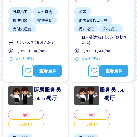
外籍员工
女性首选
加薪
提供宿舍
提供膳食
周末&节假日休息
支付交通费
周末轮班
外籍员工
日本橋(大阪府)えき (おおさ
无经验要求
男性首选
提供膳食
支付交通费
ナンバえき (おおさかふ)
かふ)
预付工资
无经验要求
无需简历
1,180 - 1,180/hour
1,200 - 1,500/hour
有机会被录取全职工作
发布 3 个月前
发布 3 个月前
查看更多
查看更多
厨房服务员
服务员
Job
餐厅
餐厅
Job in
in
兼职
兼职
无需日语
无需日语