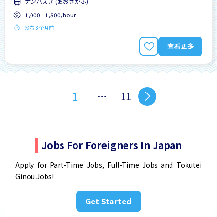
ナンバえき (おおさかふ)
1,000 - 1,500/hour
发布 3 个月前
查看更多
1
…
11
Jobs For Foreigners In Japan
Apply for Part-Time Jobs, Full-Time Jobs and Tokutei
Ginou Jobs!
Get Started