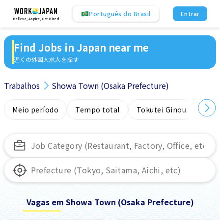
Português do Brasil
Entrar
Believe, Aspire, Get Hired
Find Jobs in Japan near me
近くの外国人求人を探す
Trabalhos
Showa Town (Osaka Prefecture)
Meio período
Tempo total
Tokutei Ginou
Sem
Vagas em Showa Town (Osaka Prefecture)