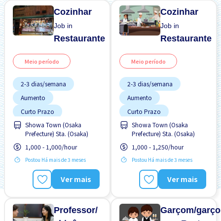
Cozinhar
Cozinhar
Job in
Job in
Restaurante
Restaurante
Meio período
Meio período
2-3 dias/semana
2-3 dias/semana
Aumento
Aumento
Curto Prazo
Curto Prazo
Showa Town (Osaka
Showa Town (Osaka
Estação próxima
Estação próxima
Prefecture) Sta. (Osaka)
Prefecture) Sta. (Osaka)
Estacionamento de
Estacionamento de
bicicleta
bicicleta
1,000 - 1,000/hour
1,000 - 1,250/hour
Estrangeiro trabalhando
Estrangeiro trabalhando
Postou Há mais de 3 meses
Postou Há mais de 3 meses
Poucas horas de trabalho
Poucas horas de trabalho
Ver mais
Ver mais
Preferência por Mulheres
Preferência por Mulheres
Preferência por Visto de
Preferência por Visto de
Estudante
Estudante
Professor/
Garçom/garço