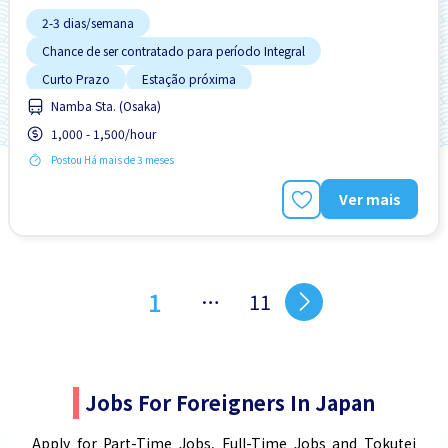
2-3 dias/semana
Chance de ser contratado para período Integral
Curto Prazo
Estação próxima
Namba Sta. (Osaka)
Poucas horas de trabalho
1,000 - 1,500/hour
Preferência por Visto de Estudante
Refeições Fornecidas
Postou Há mais de 3 meses
Salário adiantado
Sem experiência OK
Ver mais
1
…
11
Jobs For Foreigners In Japan
Apply for Part-Time Jobs, Full-Time Jobs and Tokutei