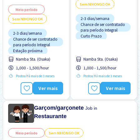
Sem NIHONGO OK
Meio período
2-3 dias/semana
Sem NIHONGO OK
Chance de ser contratado
para período Integral
2-3 dias/semana
Curto Prazo
Chance de ser contratado
para período Integral
Estação próxima
Estação próxima
Poucas horas de trabalho
Preferência por Visto de
Namba Sta. (Osaka)
Namba Sta. (Osaka)
Preferência por Visto de
Estudante
Estudante
1,000 - 1,500/hour
1,000 - 1,500/hour
Refeições Fornecidas
Refeições Fornecidas
Postou Há mais de 3 meses
Postou Há mais de 3 meses
Salário adiantado
Salário adiantado
Sem "NIHONGO" OK
Ver mais
Ver mais
Sem experiência OK
Transporte pago
Turno FDS
Garçom/garçonete
Job in
Restaurante
Meio período
Sem NIHONGO OK