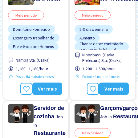
Meio período
Meio período
Dormitório Fornecido
2-3 dias/semana
Estrangeiro trabalhando
Aumento
Chance de ser contratado
Preferência por Homens
para período Integral
Nihonbashi (Osaka
Preferência por Mulheres
Estação próxima
Namba Sta. (Osaka)
Prefecture) Sta. (Osaka)
Refeições Fornecidas
Estrangeiro trabalhando
1,180 - 1,180/hour
1,200 - 1,500/hour
Salário adiantado
FDS & FER desligado
Postou Há mais de 3 meses
Postou Há mais de 3 meses
Sem experiência OK
Refeições Fornecidas
Ver mais
Ver mais
Transporte pago
Sem CV
Sem experiência OK
Servidor de
Garçom/garço
cozinha
Restaura
Job
Job in
in
Restaurante
Meio período