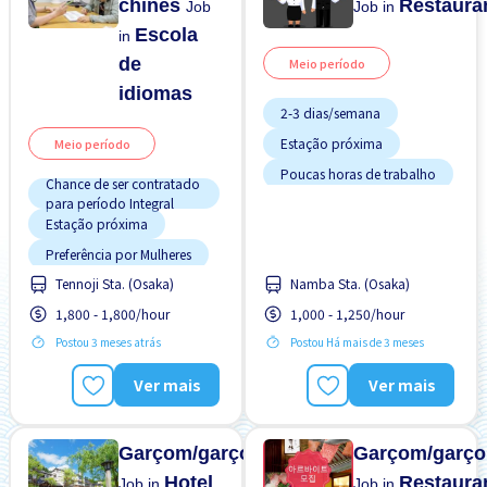
chinês
Restaura
Job
Job in
Escola
in
de
Meio período
idiomas
2-3 dias/semana
Estação próxima
Meio período
Poucas horas de trabalho
Chance de ser contratado
para período Integral
Sem experiência OK
Estação próxima
Transporte pago
Preferência por Mulheres
Preferência por Visto de
Tennoji Sta. (Osaka)
Namba Sta. (Osaka)
Estudante
1,800 - 1,800/hour
1,000 - 1,250/hour
Sem experiência OK
Postou 3 meses atrás
Postou Há mais de 3 meses
Ver mais
Ver mais
Garçom/garçonete
Garçom/garço
Hotel
Restaura
Job in
Job in