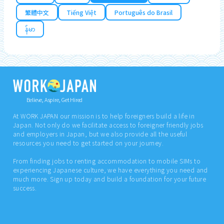
繁體中文
Tiếng Việt
Português do Brasil
န်မာ
Believe, Aspire, Get Hired
At WORK JAPAN our mission is to help foreigners build a life in
Japan. Not only do we facilitate access to foreigner friendly jobs
and employers in Japan, but we also provide all the useful
resources you need to get started on your journey.
From finding jobs to renting accommodation to mobile SIMs to
experiencing Japanese culture, we have everything you need and
much more. Sign up today and build a foundation for your future
success.