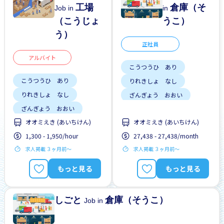
工場
倉庫（そ
Job in
in
（こうじょ
うこ）
う）
正社員
アルバイト
こうつうひ あり
こうつうひ あり
りれきしょ なし
りれきしょ なし
ざんぎょう おおい
ざんぎょう おおい
がいこくじんが いる
オオミえき (あいちけん)
オオミえき (あいちけん)
がいこくじんが いる
土日祝 やすみ
1,300 - 1,950/hour
27,438 - 27,438/month
土日祝 やすみ
男性かんげい
車通勤
求人掲載 ３ヶ月前〜
求人掲載 ３ヶ月前〜
男性かんげい
車通勤
もっと見る
もっと見る
しごと
倉庫（そうこ）
Job in