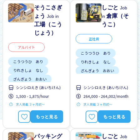
そうこさぎ
しごと
Job
ょう
倉庫（そ
Job in
in
工場（こう
うこ）
じょう）
正社員
アルバイト
こうつうひ あり
こうつうひ あり
りれきしょ なし
りれきしょ なし
ざんぎょう おおい
ざんぎょう おおい
がいこくじんが いる
シンシロえき (あいちけん)
シンシロえき (あいちけん)
しゃいんに なれる
土日祝 やすみ
1,500 - 1,875/hour
264,000 - 264,002/month
がいこくじんが いる
男性かんげい
車通勤
求人掲載 ３ヶ月前〜
求人掲載 ３ヶ月前〜
はじめて OK
土日祝 やすみ
もっと見る
もっと見る
男性かんげい
車通勤
パッキング
しごと
Job