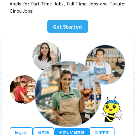
Apply for Part-Time Jobs, Full-Time Jobs and Tokutei
Ginou Jobs!
Get Started
English
日本語
やさしい日本語
简体中文