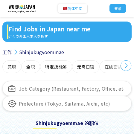
简体中文
登录
Believe, Aspire, Get Hired
Find Jobs in Japan near me
近くの外国人求人を探す
工作
Shinjukugyoemmae
兼职
全职
特定技能签
无需日语
在线面试
Shinjukugyoemmae 的职位