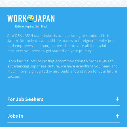
Believe, Aspire, Get Hired
At WORK JAPAN our mission is to help foreigners build a life in
Japan. Not only do we facilitate access to foreigner friendly jobs
and employers in Japan, but we also provide all the useful
resources you need to get started on your journey.
From finding jobs to renting accommodation to mobile SIMs to
experiencing Japanese culture, we have everything you need and
much more. Sign up today and build a foundation for your future
success.
For Job Seekers
Jobs in