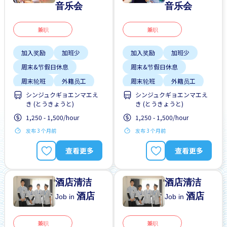
音乐会
音乐会
兼职
兼职
加入奖励
加班少
加入奖励
加班少
周末&节假日休息
周末&节假日休息
周末轮班
外籍员工
周末轮班
外籍员工
シンジュクギョエンマエえ
シンジュクギョエンマエえ
夜班
奖励
夜班
奖励
き (とうきょうと)
き (とうきょうと)
女性首选
女性首选
1,250 - 1,500/hour
1,250 - 1,500/hour
学生签证首选
学生签证首选
发布 3 个月前
发布 3 个月前
查看更多
查看更多
酒店清洁
酒店清洁
酒店
酒店
Job in
Job in
兼职
兼职