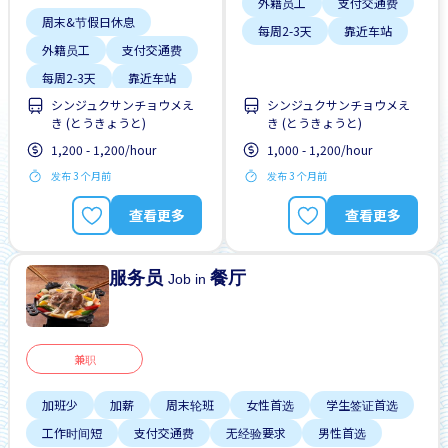
外籍员工
支付交通费
周末&节假日休息
每周2-3天
靠近车站
外籍员工
支付交通费
每周2-3天
靠近车站
シンジュクサンチョウメえ
シンジュクサンチョウメえ
き (とうきょうと)
き (とうきょうと)
1,200 - 1,200/hour
1,000 - 1,200/hour
发布 3 个月前
发布 3 个月前
查看更多
查看更多
服务员
餐厅
Job in
兼职
加班少
加薪
周末轮班
女性首选
学生签证首选
工作时间短
支付交通费
无经验要求
男性首选