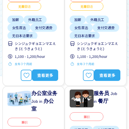
无需日语
无需日语
加薪
外籍员工
加薪
外籍员工
女性首选
支付交通费
女性首选
支付交通费
无日本语要求
无日本语要求
シンジュクギョエンマエえ
シンジュクギョエンマエえ
无经验要求
无经验要求
き (とうきょうと)
き (とうきょうと)
每周2-3天
靠近车站
每周2-3天
靠近车站
1,100 - 1,200/hour
1,100 - 1,200/hour
发布 3 个月前
发布 3 个月前
查看更多
查看更多
办公室业务
服务员
Job
办公
餐厅
Job in
in
室
兼职
兼职