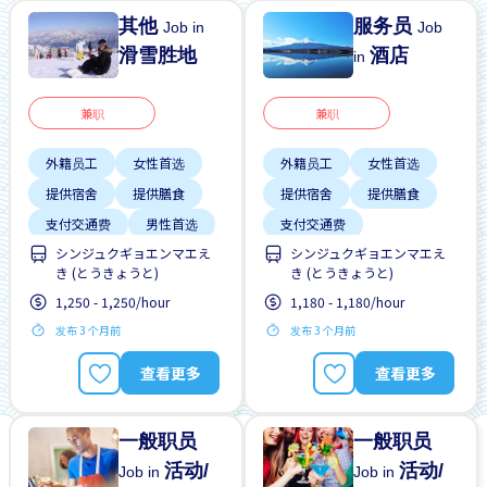
其他
服务员
Job in
Job
滑雪胜地
酒店
in
兼职
兼职
外籍员工
女性首选
外籍员工
女性首选
提供宿舍
提供膳食
提供宿舍
提供膳食
支付交通费
男性首选
支付交通费
シンジュクギョエンマエえ
シンジュクギョエンマエえ
短期
无经验要求
男性首选
き (とうきょうと)
き (とうきょうと)
预付工资
1,250 - 1,250/hour
1,180 - 1,180/hour
发布 3 个月前
发布 3 个月前
查看更多
查看更多
一般职员
一般职员
活动/
活动/
Job in
Job in