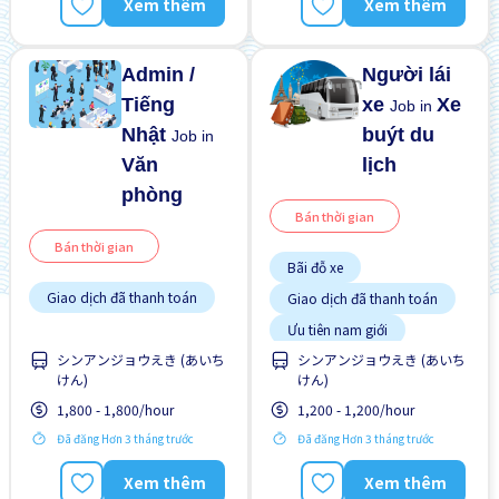
Xem thêm
Xem thêm
Admin /
Người lái
Tiếng
xe
Xe
Job in
Nhật
buýt du
Job in
Văn
lịch
phòng
Bán thời gian
Bán thời gian
Bãi đỗ xe
Giao dịch đã thanh toán
Giao dịch đã thanh toán
Ưu tiên nam giới
シンアンジョウえき (あいち
シンアンジョウえき (あいち
けん)
けん)
1,800 - 1,800/hour
1,200 - 1,200/hour
Đã đăng Hơn 3 tháng trước
Đã đăng Hơn 3 tháng trước
Xem thêm
Xem thêm