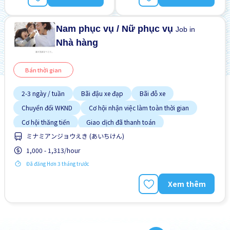
Lao động người nước
ngoài
Nam phục vụ / Nữ phục vụ
Job in
Nhà hàng
Bán thời gian
2-3 ngày / tuần
Bãi đậu xe đạp
Bãi đỗ xe
Chuyển đổi WKND
Cơ hội nhận việc làm toàn thời gian
Cơ hội thăng tiến
Giao dịch đã thanh toán
ミナミアンジョウえき (あいちけん)
Không cần kinh nghiệm
Lao động người nước ngoài
1,000 - 1,313/hour
Đã đăng Hơn 3 tháng trước
Xem thêm