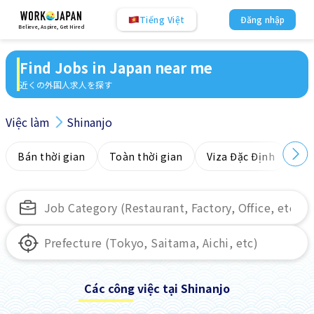
Tiếng Việt
Đăng nhập
Believe, Aspire, Get Hired
Find Jobs in Japan near me
近くの外国人求人を探す
Việc làm
Shinanjo
Bán thời gian
Toàn thời gian
Viza Đặc Định
Kh
Các công việc tại Shinanjo