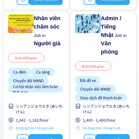
Nhân viên
Admin /
chăm sóc
Tiếng
Nhật
Job in
Job in
Người già
Văn
phòng
Bán thời gian
Bán thời gian
Ca đêm
Ca sáng
Bãi đỗ xe
Chuyển đổi WKND
Cơ hội nhận việc làm toàn
Chuyển đổi WKND
thời gian
Giao dịch đã thanh toán
Giao dịch đã thanh toán
シンアンジョウえき (あいち
シンアンジョウえき (あいち
Vài giờ làm việc
Không cần kinh nghiệm
けん)
けん)
Lao động người nước
ngoài
1,042 - 1,162/hour
1,400 - 1,400/hour
Ưu tiên nam giới
Đã đăng Hơn 3 tháng trước
Đã đăng Hơn 3 tháng trước
Ưu tiên nữ giới