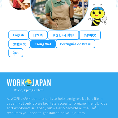
English
日本語
やさしい日本語
简体中文
繁體中文
Tiếng Việt
Português do Brasil
န်မာ
Believe, Aspire, Get Hired
At WORK JAPAN our mission is to help foreigners build a life in
Japan. Not only do we facilitate access to foreigner friendly jobs
and employers in Japan, but we also provide all the useful
resources you need to get started on your journey.