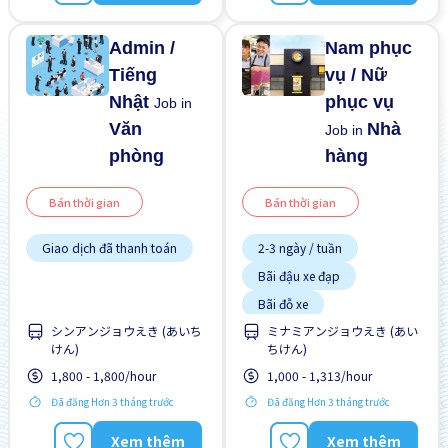
Admin /
Nam phục
Tiếng
vụ / Nữ
Nhật
phục vụ
Job in
Văn
Nhà
Job in
phòng
hàng
Bán thời gian
Bán thời gian
Giao dịch đã thanh toán
2-3 ngày / tuần
Bãi đậu xe đạp
Bãi đỗ xe
シンアンジョウえき (あいち
ミナミアンジョウえき (あい
Chuyển đổi WKND
けん)
ちけん)
Cơ hội nhận việc làm toàn
thời gian
1,800 - 1,800/hour
1,000 - 1,313/hour
Cơ hội thăng tiến
Đã đăng Hơn 3 tháng trước
Đã đăng Hơn 3 tháng trước
Giao dịch đã thanh toán
Xem thêm
Xem thêm
Không cần kinh nghiệm