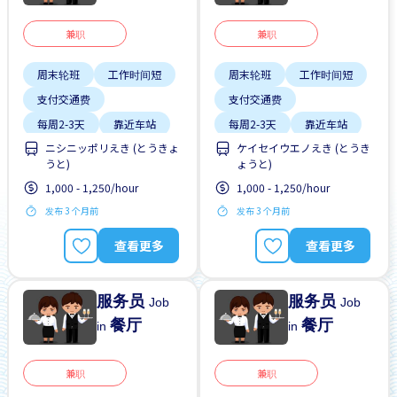
兼职
兼职
周末轮班
工作时间短
周末轮班
工作时间短
支付交通费
支付交通费
每周2-3天
靠近车站
每周2-3天
靠近车站
ニシニッポリえき (とうきょ
ケイセイウエノえき (とうき
うと)
ょうと)
1,000 - 1,250/hour
1,000 - 1,250/hour
发布 3 个月前
发布 3 个月前
查看更多
查看更多
服务员
服务员
Job
Job
餐厅
餐厅
in
in
兼职
兼职