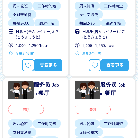
周末轮班
工作时间短
周末轮班
工作时间短
支付交通费
支付交通费
每周2-3天
靠近车站
每周2-3天
靠近车站
日暮里(舎人ライナー)えき
日暮里(舎人ライナー)えき
(とうきょうと)
(とうきょうと)
1,000 - 1,250/hour
1,000 - 1,250/hour
发布 3 个月前
发布 3 个月前
查看更多
查看更多
服务员
服务员
Job
Job
餐厅
餐厅
in
in
兼职
兼职
周末轮班
工作时间短
周末轮班
工作时间短
支付交通费
无经验要求