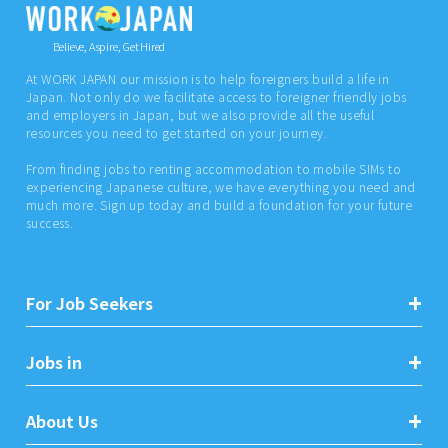
Believe, Aspire, Get Hired
At WORK JAPAN our mission is to help foreigners build a life in
Japan. Not only do we facilitate access to foreigner friendly jobs
and employers in Japan, but we also provide all the useful
resources you need to get started on your journey.
From finding jobs to renting accommodation to mobile SIMs to
experiencing Japanese culture, we have everything you need and
much more. Sign up today and build a foundation for your future
success.
For Job Seekers
Jobs in
About Us