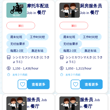
摩托车配送
厨房服务员
餐厅
餐厅
Job in
Job in
兼职
兼职
周末轮班
工作时间短
周末轮班
工作时间短
无经验要求
无经验要求
每周2-3天
靠近车站
每周2-3天
靠近车站
シンミカワシマえき (とうき
シンミカワシマえき (とうき
ょうと)
ょうと)
1,150 - 1,438/hour
1,050 - 1,313/hour
发布 3 个月前
发布 3 个月前
查看更多
查看更多
服务员
服务员
Job
Job
餐厅
餐厅
in
in