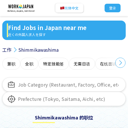
简体中文
登录
Believe, Aspire, Get Hired
Find Jobs in Japan near me
近くの外国人求人を探す
工作
Shimmikawashima
兼职
全职
特定技能签
无需日语
在线面试
Shimmikawashima 的职位