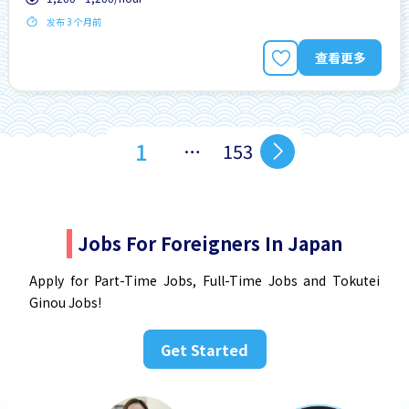
发布 3 个月前
查看更多
1
…
153
Jobs For Foreigners In Japan
Apply for Part-Time Jobs, Full-Time Jobs and Tokutei
Ginou Jobs!
Get Started