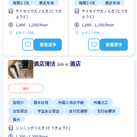
每周2-3天
靠近车站
每周2-3天
靠近车站
ケイセイウエノえき (とうき
ケイセイウエノえき (とうき
ょうと)
ょうと)
1,000 - 1,250/hour
1,000 - 1,250/hour
发布 3 个月前
发布 3 个月前
查看更多
查看更多
酒店清洁
酒店
Job in
兼职
加班少
周末轮班
外国人培训手册
外籍员工
女性首选
学生签证首选
支付交通费
无经验要求
晋升
ニシニッポリえき (とうきょうと)
1,200 - 1,200/hour