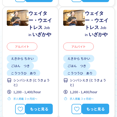
ウェイタ
ウェイタ
ー・ウエイ
ー・ウエイ
トレス
トレス
Job
Job
いざかや
いざかや
in
in
アルバイト
アルバイト
えきから ちかい
えきから ちかい
ごはん つき
ごはん つき
こうつうひ あり
こうつうひ あり
シンバシえき (とうきょう
シンバシえき (とうきょう
りれきしょ なし
りれきしょ なし
と)
と)
しゃいんに なれる
しゃいんに なれる
1,200 - 1,400/hour
1,200 - 1,400/hour
がいこくじんが いる
がいこくじんが いる
求人掲載 ３ヶ月前〜
求人掲載 ３ヶ月前〜
りゅうがくせい かんげい
りゅうがくせい かんげい
もっと見る
もっと見る
はじめて OK
はじめて OK
女性かんげい
女性かんげい