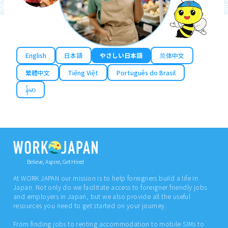
English
日本語
やさしい日本語
简体中文
繁體中文
Tiếng Việt
Português do Brasil
န်မာ
Believe, Aspire, Get Hired
At WORK JAPAN our mission is to help foreigners build a life in
Japan. Not only do we facilitate access to foreigner friendly jobs
and employers in Japan, but we also provide all the useful
resources you need to get started on your journey.
From finding jobs to renting accommodation to mobile SIMs to