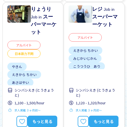
りょうり
レジ
Job in
スー
スーパーマ
Job in
パーマーケ
ーケット
ット
アルバイト
アルバイト
えきから ちかい
日本語力不問
みじかいじかん
こうつうひ あり
やきん
しゃいんに なれる
えきから ちかい
がいこくじんが いる
あさはやい
シンバシえき (とうきょう
りゅうがくせい かんげい
シンバシえき (とうきょう
ごはん つき
と)
と)
しゅう2、3にち
みじかいじかん
1,100 - 1,500/hour
1,120 - 1,320/hour
はじめて OK
こうつうひ あり
求人掲載 ３ヶ月前〜
求人掲載 ３ヶ月前〜
土日 しごと
リーダーになれる
もっと見る
もっと見る
ざんぎょう おおい