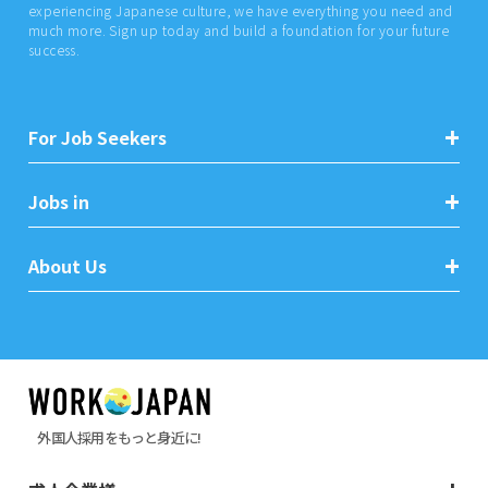
experiencing Japanese culture, we have everything you need and
much more. Sign up today and build a foundation for your future
success.
For Job Seekers
Jobs in
About Us
外国人採用をもっと身近に!