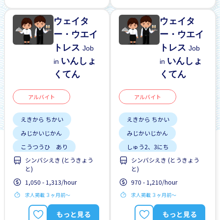
しゃいんに なれる
ウェイタ
ウェイタ
ー・ウエイ
ー・ウエイ
トレス
トレス
Job
Job
いんしょ
いんしょ
in
in
くてん
くてん
アルバイト
アルバイト
えきから ちかい
えきから ちかい
みじかいじかん
みじかいじかん
こうつうひ あり
しゅう2、3にち
シンバシえき (とうきょう
シンバシえき (とうきょう
しゅう2、3にち
はじめて OK
と)
と)
土日 しごと
土日 しごと
1,050 - 1,313/hour
970 - 1,210/hour
求人掲載 ３ヶ月前〜
求人掲載 ３ヶ月前〜
もっと見る
もっと見る