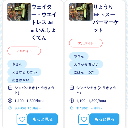
ウェイタ
りょうり
ー・ウエイ
スー
Job in
トレス
パーマーケ
Job
いんしょ
ット
in
くてん
アルバイト
アルバイト
やきん
やきん
えきから ちかい
えきから ちかい
ごはん つき
あさはやい
みじかいじかん
シンバシえき (とうきょう
シンバシえき (とうきょう
ごはん つき
こうつうひ あり
と)
と)
みじかいじかん
リーダーになれる
1,100 - 1,500/hour
1,100 - 1,500/hour
こうつうひ あり
ざんぎょう おおい
求人掲載 ３ヶ月前〜
求人掲載 ３ヶ月前〜
リーダーになれる
しゃいんに なれる
もっと見る
もっと見る
ざんぎょう おおい
がいこくじんが いる
しゃいんに なれる