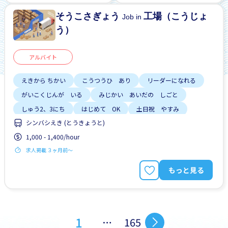
そうこさぎょう
工場（こうじょ
Job in
う）
アルバイト
えきから ちかい
こうつうひ あり
リーダーになれる
がいこくじんが いる
みじかい あいだの しごと
しゅう2、3にち
はじめて OK
土日祝 やすみ
シンバシえき (とうきょうと)
女性かんげい
1,000 - 1,400/hour
求人掲載 ３ヶ月前〜
もっと見る
1
…
165