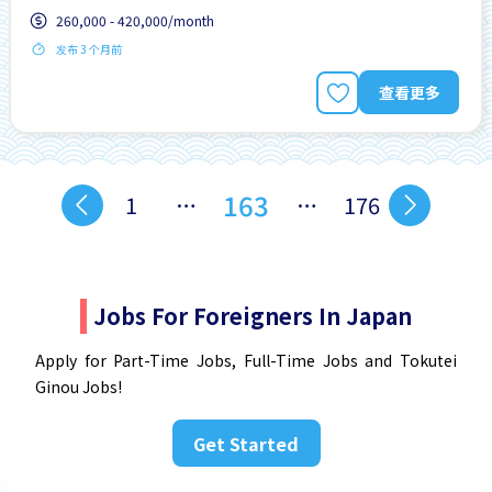
260,000 - 420,000/month
发布 3 个月前
查看更多
163
1
…
…
176
Jobs For Foreigners In Japan
Apply for Part-Time Jobs, Full-Time Jobs and Tokutei
Ginou Jobs!
Get Started