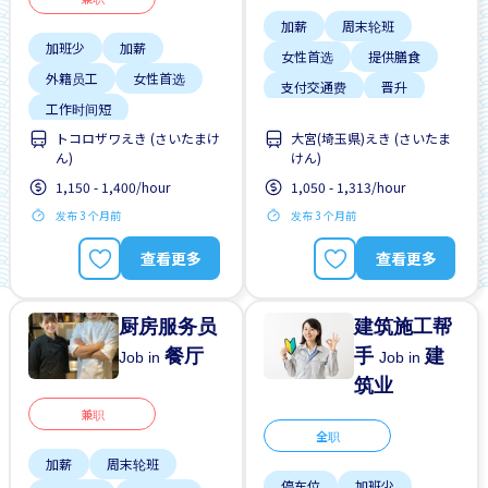
加薪
周末轮班
加班少
加薪
女性首选
提供膳食
外籍员工
女性首选
支付交通费
晋升
工作时间短
有机会被录取全职工作
トコロザワえき (さいたまけ
大宮(埼玉県)えき (さいたま
支付交通费
每周2-3天
男性首选
ん)
けん)
无经验要求
晋升
1,150 - 1,400/hour
1,050 - 1,313/hour
有机会被录取全职工作
发布 3 个月前
发布 3 个月前
查看更多
查看更多
厨房服务员
建筑施工帮
餐厅
手
建
Job in
Job in
筑业
兼职
全职
加薪
周末轮班
停车位
加班少