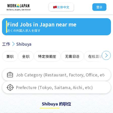
简体中文
登录
Believe, Aspire, Get Hired
Find Jobs in Japan near me
近くの外国人求人を探す
工作
Shibuya
兼职
全职
特定技能签
无需日语
在线面试
Shibuya 的职位