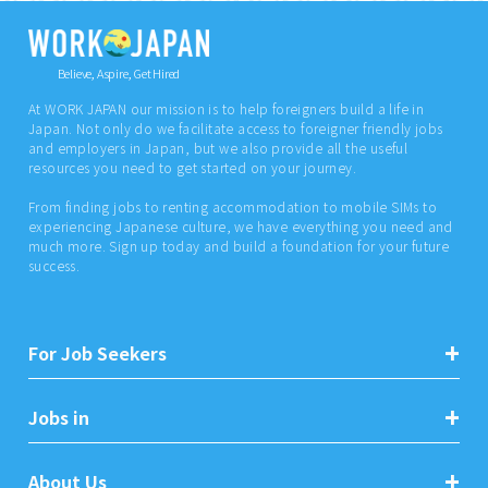
Believe, Aspire, Get Hired
At WORK JAPAN our mission is to help foreigners build a life in
Japan. Not only do we facilitate access to foreigner friendly jobs
and employers in Japan, but we also provide all the useful
resources you need to get started on your journey.
From finding jobs to renting accommodation to mobile SIMs to
experiencing Japanese culture, we have everything you need and
much more. Sign up today and build a foundation for your future
success.
For Job Seekers
Jobs in
About Us