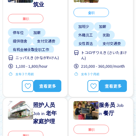
筑业
全职
兼职
加班少
加薪
停车位
加薪
外籍员工
奖励
提供宿舍
支付交通费
女性首选
支付交通费
有机会被录取全职工作
无经验要求
晋升
トコロザワえき (さいたまけ
ニッパえき (かながわけん)
男性首选
ん)
有机会被录取全职工作
1,100 - 1,800/hour
210,000 - 360,000/month
自行车停放处
发布 3 个月前
发布 3 个月前
高收入潜能
查看更多
查看更多
照护人员
服务员
Job
老年
餐厅
Job in
in
家庭护理
兼职
兼职