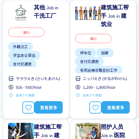
其他
建筑施工帮
Job in
干洗工厂
手
建
Job in
筑业
兼职
兼职
外籍员工
停车位
加薪
学生签证首选
支付交通费
支付交通费
有机会被录取全职工作
无经验要求
ウラワえき (さいたまけん)
ニッパえき (かながわけん)
男性首选
有机会被录取全职工作
926 - 930/hour
1,200 - 1,800/hour
自行车停放处
靠近车站
发布 3 个月前
发布 3 个月前
高收入潜能
查看更多
查看更多
建筑施工帮
照护人员
手
建
医院
Job in
Job in