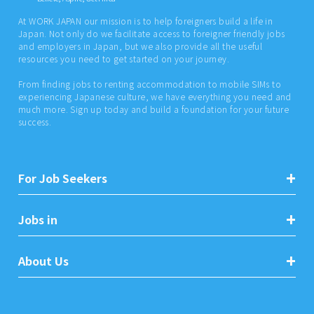
At WORK JAPAN our mission is to help foreigners build a life in
Japan. Not only do we facilitate access to foreigner friendly jobs
and employers in Japan, but we also provide all the useful
resources you need to get started on your journey.
From finding jobs to renting accommodation to mobile SIMs to
experiencing Japanese culture, we have everything you need and
much more. Sign up today and build a foundation for your future
success.
For Job Seekers
Jobs in
About Us