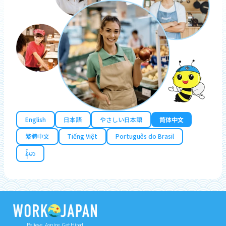
English
日本語
やさしい日本語
简体中文
繁體中文
Tiếng Việt
Português do Brasil
န်မာ
Believe, Aspire, Get Hired