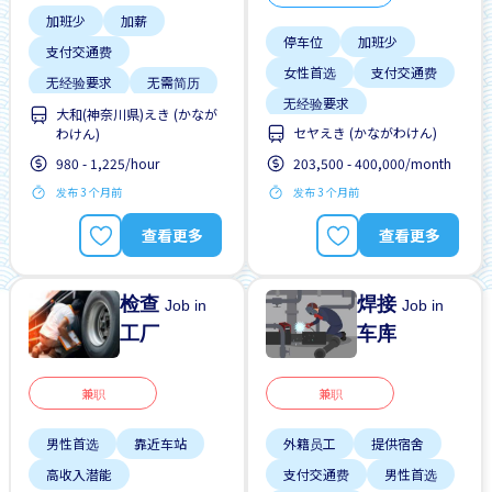
加班少
加薪
停车位
加班少
支付交通费
女性首选
支付交通费
无经验要求
无需简历
无经验要求
大和(神奈川県)えき (かなが
セヤえき (かながわけん)
わけん)
980 - 1,225/hour
203,500 - 400,000/month
发布 3 个月前
发布 3 个月前
查看更多
查看更多
检查
焊接
Job in
Job in
工厂
车库
兼职
兼职
男性首选
靠近车站
外籍员工
提供宿舍
高收入潜能
支付交通费
男性首选