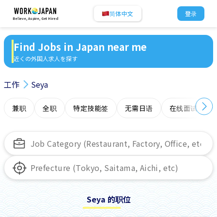
简体中文
登录
Believe, Aspire, Get Hired
Find Jobs in Japan near me
近くの外国人求人を探す
工作
Seya
兼职
全职
特定技能签
无需日语
在线面试
Seya 的职位