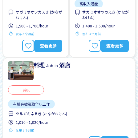
高收入潜能
サガミオオツカえき (かなが
サガミオオツカえき (かなが
わけん)
わけん)
1,500 - 1,700/hour
1,400 - 1,500/hour
发布 3 个月前
发布 3 个月前
查看更多
查看更多
料理
酒店
Job in
兼职
有机会被录取全职工作
ツルガミネえき (かながわけん)
1,010 - 1,020/hour
发布 3 个月前