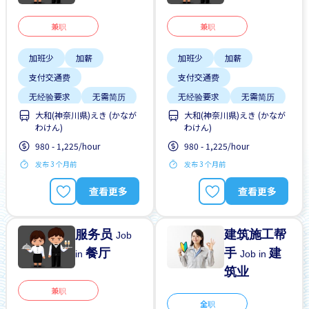
兼职
兼职
加班少
加薪
加班少
加薪
支付交通费
支付交通费
无经验要求
无需简历
无经验要求
无需简历
大和(神奈川県)えき (かなが
大和(神奈川県)えき (かなが
わけん)
わけん)
980 - 1,225/hour
980 - 1,225/hour
发布 3 个月前
发布 3 个月前
查看更多
查看更多
服务员
建筑施工帮
Job
餐厅
手
建
in
Job in
筑业
兼职
全职