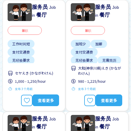
服务员
服务员
Job
Job
餐厅
餐厅
in
in
兼职
兼职
工作时间短
加班少
加薪
支付交通费
支付交通费
无经验要求
无经验要求
无需简历
大和(神奈川県)えき (かなが
每周2-3天
靠近车站
セヤえき (かながわけん)
わけん)
1,000 - 1,250/hour
980 - 1,225/hour
发布 3 个月前
发布 3 个月前
查看更多
查看更多
服务员
服务员
Job
Job
餐厅
餐厅
in
in