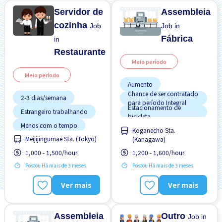
Servidor de
Assembleia
cozinha
Job
Job in
Fábrica
in
Restaurante
Meio período
Meio período
Aumento
Chance de ser contratado
2-3 dias/semana
para período Integral
Estacionamento de
Estrangeiro trabalhando
bicicleta
Menos com o tempo
Menos com o tempo
Koganecho Sta.
Meijijingumae Sta. (Tokyo)
Turno matinal
(Kanagawa)
Preferência por Homens
1,000 - 1,500/hour
1,200 - 1,600/hour
Promoção
Postou Há mais de 3 meses
Postou Há mais de 3 meses
Sem experiência OK
Transporte pago
Ver mais
Ver mais
Assembleia
Outro
Job in