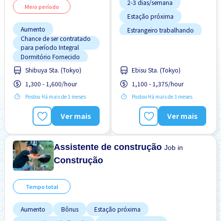
2-3 dias/semana
Meio período
Estação próxima
Aumento
Estrangeiro trabalhando
Chance de ser contratado
Preferência por Homens
para período Integral
Dormitório Fornecido
Preferência por Mulheres
Preferência por Visto de
Shibuya Sta. (Tokyo)
Ebisu Sta. (Tokyo)
Estação próxima
Estudante
Estacionamento de
1,300 - 1,600/hour
1,100 - 1,375/hour
Refeições Fornecidas
bicicleta
Postou Há mais de 3 meses
Postou Há mais de 3 meses
Estacionamento de carro
Sem experiência OK
Estrangeiro trabalhando
Transporte pago
Ver mais
Ver mais
FDS & FER desligado
Potêncial para Salário
Alto
Assistente de construção
Job in
Construção
Tempo total
Aumento
Bônus
Estação próxima