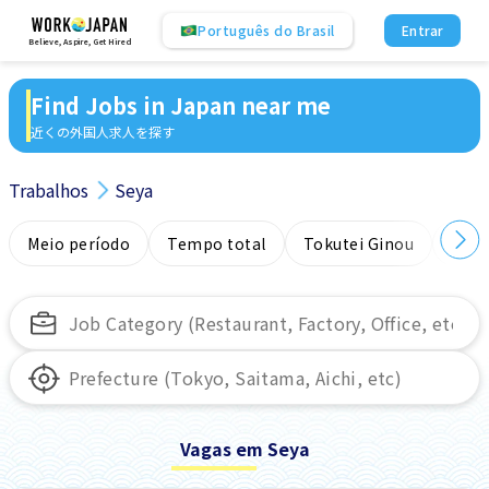
Português do Brasil
Entrar
Believe, Aspire, Get Hired
Find Jobs in Japan near me
近くの外国人求人を探す
Trabalhos
Seya
Meio período
Tempo total
Tokutei Ginou
Sem
Vagas em Seya