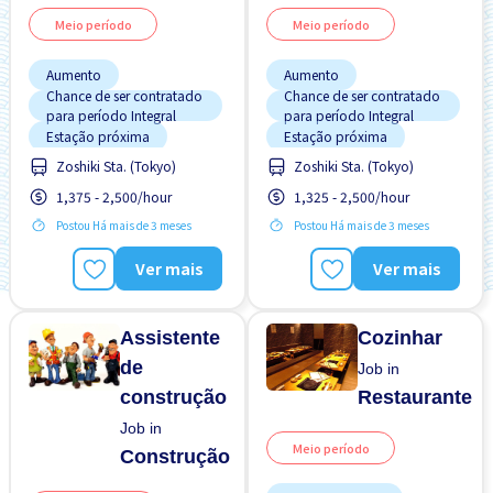
Meio período
Meio período
Aumento
Aumento
Chance de ser contratado
Chance de ser contratado
para período Integral
para período Integral
Estação próxima
Estação próxima
Estacionamento de
Estacionamento de
Zoshiki Sta. (Tokyo)
Zoshiki Sta. (Tokyo)
bicicleta
bicicleta
1,375 - 2,500/hour
1,325 - 2,500/hour
Estacionamento de carro
Estacionamento de carro
Postou Há mais de 3 meses
Postou Há mais de 3 meses
Estrangeiro trabalhando
Estrangeiro trabalhando
Potêncial para Salário
Potêncial para Salário
Ver mais
Ver mais
Alto
Alto
Preferência por Homens
Preferência por Homens
Promoção
Promoção
Assistente
Cozinhar
de
Job in
construção
Restaurante
Job in
Meio período
Construção