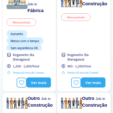
Construção
Job in
Fábrica
Meio período
Meio período
Aumento
Menos com o tempo
Sem experiência OK
Koganecho Sta.
Koganecho Sta.
Transporte pago
(Kanagawa)
(Kanagawa)
1,200 - 1,600/hour
983 - 1,200/hour
Postou Há mais de 3 meses
Postou Há mais de 3 meses
Ver mais
Ver mais
Outro
Outro
Job in
Job in
Construção
Construção