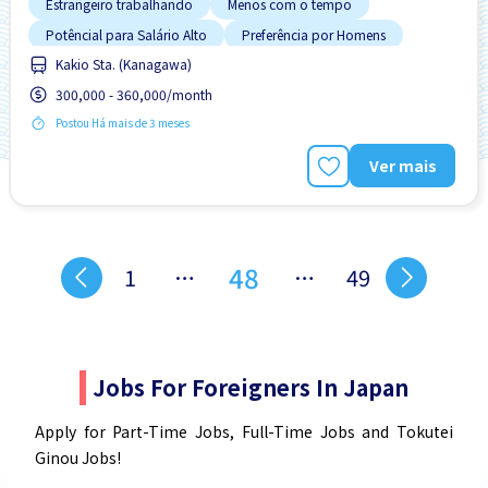
Estrangeiro trabalhando
Menos com o tempo
Potêncial para Salário Alto
Preferência por Homens
Kakio Sta. (Kanagawa)
Promoção
Sem CV
300,000 - 360,000/month
Postou Há mais de 3 meses
Ver mais
48
1
…
…
49
Jobs For Foreigners In Japan
Apply for Part-Time Jobs, Full-Time Jobs and Tokutei
Ginou Jobs!