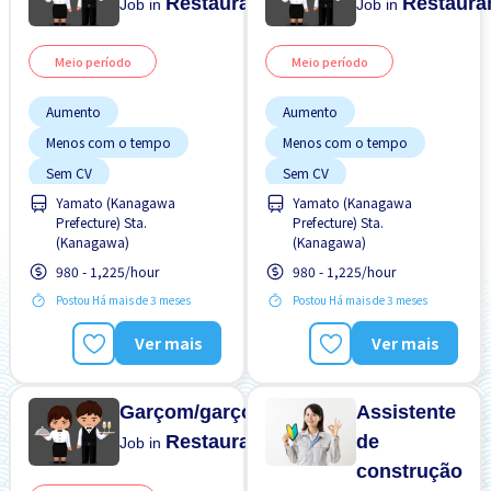
Restaurante
Restaura
Job in
Job in
Meio período
Meio período
Aumento
Aumento
Menos com o tempo
Menos com o tempo
Sem CV
Sem CV
Yamato (Kanagawa
Yamato (Kanagawa
Sem experiência OK
Sem experiência OK
Prefecture) Sta.
Prefecture) Sta.
Transporte pago
Transporte pago
(Kanagawa)
(Kanagawa)
980 - 1,225/hour
980 - 1,225/hour
Postou Há mais de 3 meses
Postou Há mais de 3 meses
Ver mais
Ver mais
Garçom/garçonete
Assistente
Restaurante
de
Job in
construção