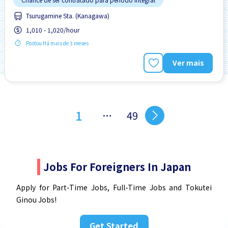
Tsurugamine Sta. (Kanagawa)
1,010 - 1,020/hour
Postou Há mais de 3 meses
Ver mais
1
…
49
Jobs For Foreigners In Japan
Apply for Part-Time Jobs, Full-Time Jobs and Tokutei
Ginou Jobs!
Get Started