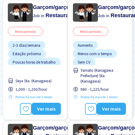
Garçom/garçonete
Garçom/garço
Restaurante
Restaura
Job in
Job in
Meio período
Meio período
2-3 dias/semana
Aumento
Estação próxima
Menos com o tempo
Poucas horas de trabalho
Sem CV
Yamato (Kanagawa
Sem experiência OK
Sem experiência OK
Prefecture) Sta.
Transporte pago
Transporte pago
Seya Sta. (Kanagawa)
(Kanagawa)
1,000 - 1,250/hour
980 - 1,225/hour
Postou Há mais de 3 meses
Postou Há mais de 3 meses
Ver mais
Ver mais
Garçom/garçonete
Garçom/garço