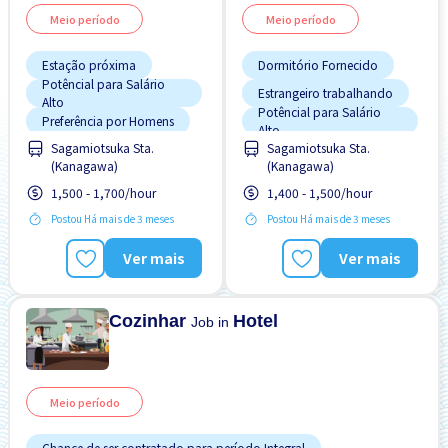
Meio período
Meio período
Estação próxima
Dormitório Fornecido
Potêncial para Salário
Estrangeiro trabalhando
Alto
Potêncial para Salário
Preferência por Homens
Alto
Sagamiotsuka Sta.
Sagamiotsuka Sta.
Preferência por Homens
(Kanagawa)
(Kanagawa)
Transporte pago
1,500 - 1,700/hour
1,400 - 1,500/hour
Postou Há mais de 3 meses
Postou Há mais de 3 meses
Ver mais
Ver mais
Cozinhar
Hotel
Job in
Meio período
Chance de ser contratado para período Integral