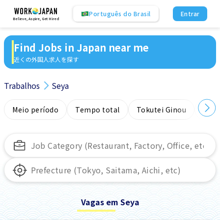
Português do Brasil
Entrar
Believe, Aspire, Get Hired
Find Jobs in Japan near me
近くの外国人求人を探す
Trabalhos
Seya
Meio período
Tempo total
Tokutei Ginou
Sem
Vagas em Seya