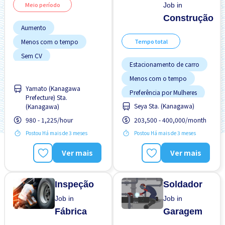
Meio período
Job in
Construção
Aumento
Menos com o tempo
Tempo total
Sem CV
Estacionamento de carro
Sem experiência OK
Menos com o tempo
Transporte pago
Yamato (Kanagawa
Preferência por Mulheres
Prefecture) Sta.
Seya Sta. (Kanagawa)
(Kanagawa)
Sem experiência OK
980 - 1,225/hour
203,500 - 400,000/month
Transporte pago
Postou Há mais de 3 meses
Postou Há mais de 3 meses
Ver mais
Ver mais
Inspeção
Soldador
Job in
Job in
Fábrica
Garagem