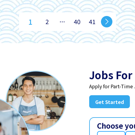
1
2
…
40
41
Jobs For
Apply for Part-Time
Get Started
Choose yo