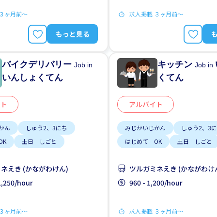
 ３ヶ月前〜
求人掲載 ３ヶ月前〜
もっと見る
バイクデリバリー
キッチン
Job in
Job in
いんしょくてん
くてん
イト
アルバイト
かん
しゅう2、3にち
みじかいじかん
しゅう2、3
OK
土日 しごと
はじめて OK
土日 しごと
ネえき (かながわけん)
ツルガミネえき (かながわけ
 1,250/hour
960 - 1,200/hour
 ３ヶ月前〜
求人掲載 ３ヶ月前〜