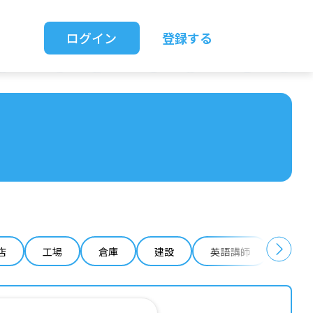
ログイン
登録する
店
工場
倉庫
建設
英語講師
IT 