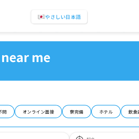
やさしい日本語
 near me
不問
オンライン面接
寮完備
ホテル
飲食