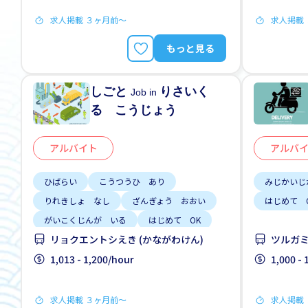
求人掲載 ３ヶ月前〜
求人掲載
もっと見る
しごと
りさいく
Job in
る こうじょう
アルバイト
アルバ
ひばらい
こうつうひ あり
みじかいじ
りれきしょ なし
ざんぎょう おおい
はじめて 
がいこくじんが いる
はじめて OK
リョクエントシえき (かながわけん)
ツルガミ
じてんしゃ OK
男性かんげい
1,013 - 1,200/hour
1,000 -
求人掲載 ３ヶ月前〜
求人掲載