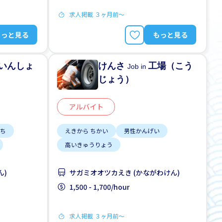
求人掲載 ３ヶ月前〜
もっと見る
もっと見る
いんしょ
けんさ
工場（こう
Job in
じょう）
アルバイト
にち
えきから ちかい
男性かんげい
高いきゅうりょう
ん)
サガミオオツカえき (かながわけん)
1,500 - 1,700/hour
求人掲載 ３ヶ月前〜