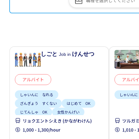
しごと
けんせつ
Job in
アルバイト
アルバ
しゃいんに なれる
しゃいんに
ざんぎょう すくない
はじめて OK
じてんしゃ OK
女性かんげい
リョクエントシえき (かながわけん)
ツルガミ
男性かんげい
車通勤
1,000 - 1,300/hour
1,010 -