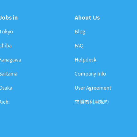
Jobs in
About Us
Tokyo
Blog
Chiba
FAQ
Kanagawa
Helpdesk
Saitama
Company Info
Osaka
User Agreement
Aichi
求職者利用規約