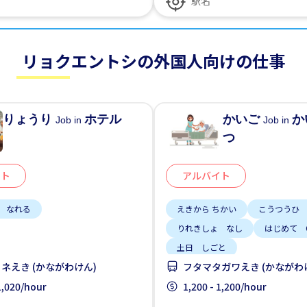
リョクエントシの外国人向けの仕事
りょうり
ホテル
かいご
か
Job in
Job in
つ
イト
アルバイト
 なれる
えきから ちかい
こうつうひ
りれきしょ なし
はじめて 
土日 しごと
ネえき (かながわけん)
フタマタガワえき (かながわ
 1,020/hour
1,200 - 1,200/hour