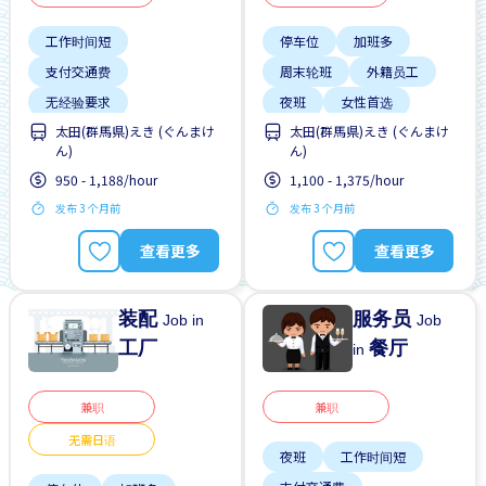
工作时间短
停车位
加班多
支付交通费
周末轮班
外籍员工
无经验要求
夜班
女性首选
太田(群馬県)えき (ぐんまけ
太田(群馬県)えき (ぐんまけ
每周2-3天
靠近车站
提供宿舍
支付交通费
ん)
ん)
无经验要求
950 - 1,188/hour
1,100 - 1,375/hour
发布 3 个月前
发布 3 个月前
查看更多
查看更多
装配
服务员
Job in
Job
工厂
餐厅
in
兼职
兼职
无需日语
夜班
工作时间短