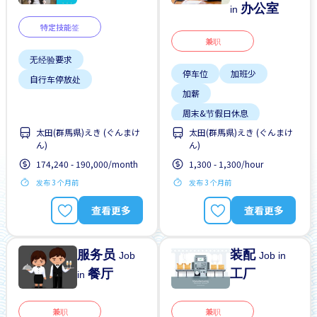
办公室
in
特定技能签
兼职
无经验要求
停车位
加班少
自行车停放处
加薪
周末&节假日休息
太田(群馬県)えき (ぐんまけ
太田(群馬県)えき (ぐんまけ
外籍员工
女性首选
ん)
ん)
支付交通费
174,240 - 190,000/month
1,300 - 1,300/hour
无经验要求
晋升
发布 3 个月前
发布 3 个月前
查看更多
查看更多
服务员
装配
Job
Job in
餐厅
工厂
in
兼职
兼职