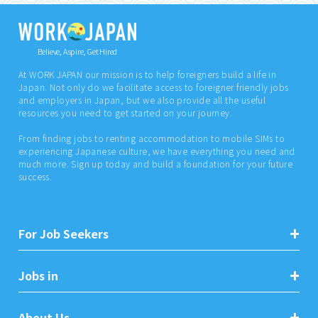
Believe, Aspire, Get Hired
At WORK JAPAN our mission is to help foreigners build a life in
Japan. Not only do we facilitate access to foreigner friendly jobs
and employers in Japan, but we also provide all the useful
resources you need to get started on your journey.
From finding jobs to renting accommodation to mobile SIMs to
experiencing Japanese culture, we have everything you need and
much more. Sign up today and build a foundation for your future
success.
For Job Seekers
Jobs in
About Us