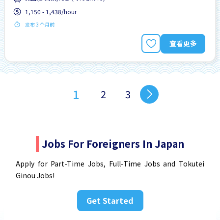
1,150 - 1,438/hour
发布 3 个月前
查看更多
1
2
3
Jobs For Foreigners In Japan
Apply for Part-Time Jobs, Full-Time Jobs and Tokutei
Ginou Jobs!
Get Started