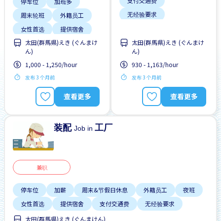
支付交通费
停车位
加班多
无经验要求
周末轮班
外籍员工
每周2-3天
女性首选
提供宿舍
太田(群馬県)えき (ぐんまけ
太田(群馬県)えき (ぐんまけ
支付交通费
ん)
ん)
无日本语要求
1,000 - 1,250/hour
930 - 1,163/hour
无经验要求
发布 3 个月前
发布 3 个月前
查看更多
查看更多
装配
工厂
Job in
兼职
停车位
加薪
周末&节假日休息
外籍员工
夜班
女性首选
提供宿舍
支付交通费
无经验要求
太田(群馬県)えき (ぐんまけん)