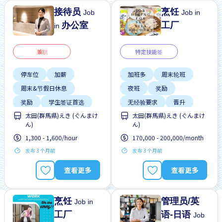
接待员
烹饪
Job
Job in
办公室
工厂
in
兼职
特定技能签
停车位
加薪
加班多
周末轮班
周末&节假日休息
夜班
奖励
奖励
学生签证首选
无经验要求
晋升
太田(群馬県)えき (ぐんまけ
太田(群馬県)えき (ぐんまけ
宿舍部分覆盖
自行车停放处
ん)
ん)
支付交通费
1,300 - 1,600/hour
170,000 - 200,000/month
无经验要求
晋升
发布 3 个月前
发布 3 个月前
查看更多
查看更多
烹饪
管理员/英
Job in
工厂
语-日语
Job