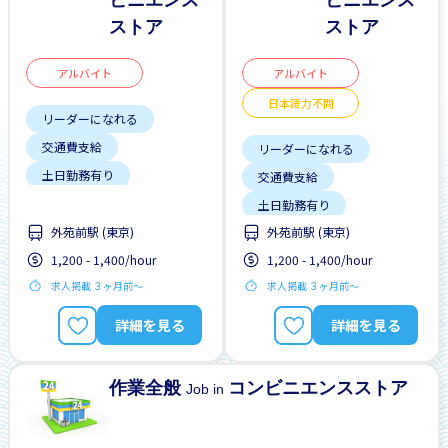
ビニエンス
ビニエンス
ストア
ストア
アルバイト
アルバイト
日本語力不問
リーダーになれる
交通費支給
リーダーになれる
土日勤務有り
交通費支給
土日祝休み
土日勤務有り
外国人勤務中
外苑前駅 (東京)
外苑前駅 (東京)
土日祝休み
外国人研修マニュアル
1,200 - 1,400/hour
1,200 - 1,400/hour
外国人勤務中
女性歓迎
求人掲載 ３ヶ月前〜
早朝
求人掲載 ３ヶ月前〜
外国人研修マニュアル
昇給
女性歓迎
詳細を見る
詳細を見る
日本語力不問
早朝
作業全般
コンビニエンスストア
Job in