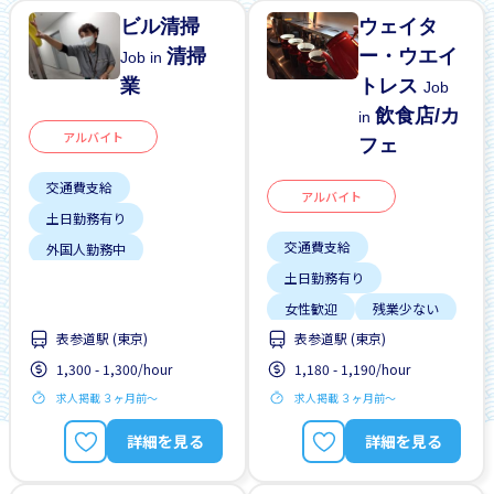
ビル清掃
ウェイタ
清掃
ー・ウエイ
Job in
業
トレス
Job
飲食店/カ
in
アルバイト
フェ
交通費支給
アルバイト
土日勤務有り
交通費支給
外国人勤務中
土日勤務有り
女性歓迎
早朝
女性歓迎
残業少ない
未経験OK
留学生歓迎
表参道駅 (東京)
表参道駅 (東京)
男性歓迎
短時間
短時間
駅から近い
1,300 - 1,300/hour
1,180 - 1,190/hour
週2，3日
駅から近い
求人掲載 ３ヶ月前〜
求人掲載 ３ヶ月前〜
詳細を見る
詳細を見る