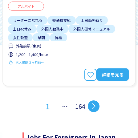
アルバイト
リーダーになれる
交通費支給
土日勤務有り
土日祝休み
外国人勤務中
外国人研修マニュアル
女性歓迎
早朝
昇給
外苑前駅 (東京)
1,200 - 1,400/hour
求人掲載 ３ヶ月前〜
詳細を見る
1
…
164
Jobs For Foreigners In Japan