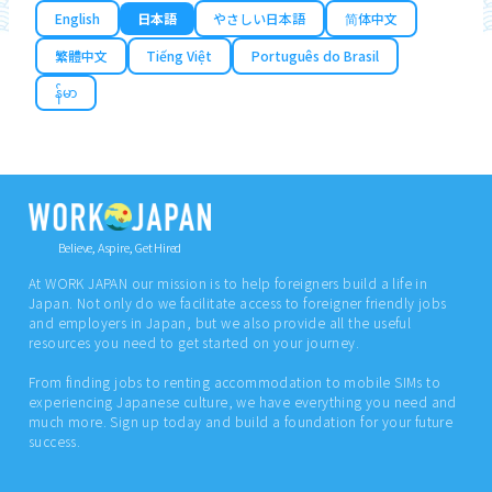
English
日本語
やさしい日本語
简体中文
繁體中文
Tiếng Việt
Português do Brasil
န်မာ
Believe, Aspire, Get Hired
At WORK JAPAN our mission is to help foreigners build a life in
Japan. Not only do we facilitate access to foreigner friendly jobs
and employers in Japan, but we also provide all the useful
resources you need to get started on your journey.
From finding jobs to renting accommodation to mobile SIMs to
experiencing Japanese culture, we have everything you need and
much more. Sign up today and build a foundation for your future
success.