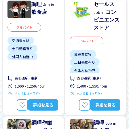
調理
セールス
Job in
飲食店
コン
Job in
ビニエンス
ストア
アルバイト
交通費支給
アルバイト
土日勤務有り
交通費支給
外国人勤務中
土日勤務有り
履歴書不要
週2，3日
外国人勤務中
表参道駅 (東京)
表参道駅 (東京)
女性歓迎
昇給
1,000 - 1,250/hour
1,400 - 1,550/hour
残業少ない
求人掲載 ３ヶ月前〜
求人掲載 ３ヶ月前〜
駅から近い
詳細を見る
詳細を見る
調理作業
調理
Job in