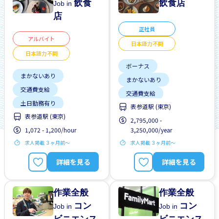
飲食
飲食店
Job in
店
正社員
アルバイト
日本語力不問
日本語力不問
ボーナス
まかないあり
まかないあり
交通費支給
交通費支給
土日勤務有り
表参道駅 (東京)
土日勤務有り
表参道駅 (東京)
外国人勤務中
2,795,000 -
外国人勤務中
1,072 - 1,200/hour
3,250,000/year
女性歓迎
女性歓迎
求人掲載 ３ヶ月前〜
求人掲載 ３ヶ月前〜
日本語力不問
日本語力不問
昇給
未経験OK
男性歓迎
詳細を見る
詳細を見る
未経験OK
留学生歓迎
作業全般
作業全般
コン
コン
Job in
Job in