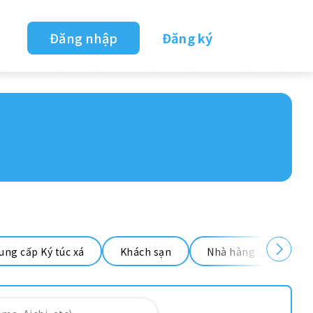
Đăng nhập
Đăng ký
ung cấp Ký túc xá
Khách sạn
Nhà hàng
Nhà