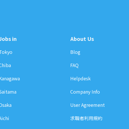
Jobs in
About Us
Tokyo
Blog
Chiba
FAQ
Kanagawa
Helpdesk
Saitama
Company Info
Osaka
User Agreement
Aichi
求職者利用規約