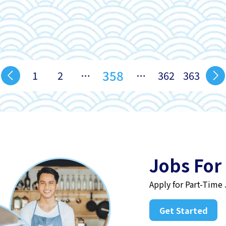
358
1
2
…
…
362
363
Jobs For
Apply for Part-Time
Get Started