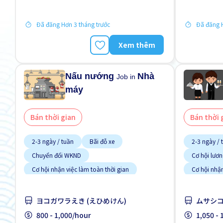
Ưu tiên nam
Không cần kinh nghiệm
Đã đăng Hơn 3 tháng trước
Đã đăng H
Xem thêm
Nấu nướng
Nhà
Job in
máy
Bán thời gian
Bán thời 
2-3 ngày / tuần
Bãi đỗ xe
2-3 ngày / 
Chuyển đổi WKND
Cơ hội lươ
Cơ hội nhận việc làm toàn thời gian
Cơ hội nhận
Giao dịch đã thanh toán
Hỗ trợ bữa ăn
Gần ga tàu
Hướng dẫn 
Ít hơn theo thời gian
ヨコガワラえき (えひめけん)
ムサシコ
quốc
Không cần kinh nghiệm
Không cần 
800 - 1,000/hour
1,050 -