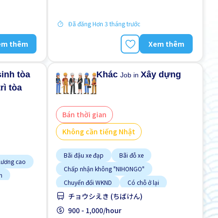
Không cần kinh nghiệm
Lao động người nước ngoài
Đã đăng Hơn 3 tháng trước
em thêm
Xem thêm
sinh tòa
Khác
Xây dựng
Job in
rì tòa
Bán thời gian
Không cần tiếng Nhật
Bãi đậu xe đạp
Bãi đỗ xe
 lương cao
Chấp nhận không "NIHONGO"
n
Chuyển đổi WKND
Có chỗ ở lại
チョウシえき (ちばけん)
Cơ hội nhận việc làm toàn thời gian
Cơ hội thăng tiến
900 - 1,000/hour
ời ngoại