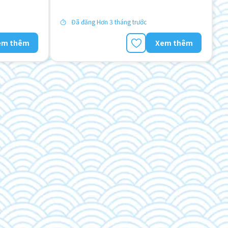
Không cần kinh nghiệm
Lao động người nước ngoài
Đã đăng Hơn 3 tháng trước
em thêm
Xem thêm