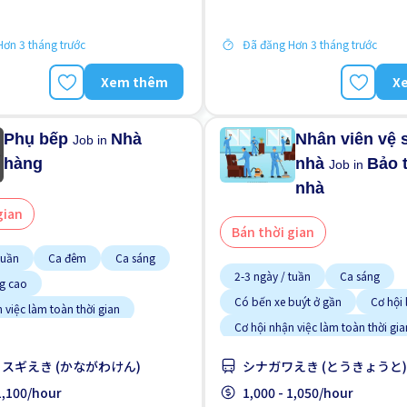
 giới
Ưu tiên nữ giới
Lao động người nước ngoài
Ưu tiên nam giới
ơn 3 tháng trước
Đã đăng Hơn 3 tháng trước
Xem thêm
X
Phụ bếp
Nhà
Nhân viên vệ 
Job in
hàng
nhà
Bảo t
Job in
nhà
gian
Bán thời gian
tuần
Ca đêm
Ca sáng
2-3 ngày / tuần
Ca sáng
ng cao
Có bến xe buýt ở gần
Cơ hội
 việc làm toàn thời gian
Cơ hội nhận việc làm toàn thời gia
Giao dịch đã thanh toán
đào tạo dành cho người ngoại
Cơ hội thăng tiến
Gần ga tàu
スギえき (かながわけん)
シナガワえき (とうきょうと)
Giao dịch đã thanh toán
kinh nghiệm
 1,100/hour
1,000 - 1,050/hour
Hướng dẫn đào tạo dành cho ngư