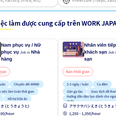
iệc làm được cung cấp trên WORK JAP
Nam phục vụ / Nữ
Nhân viên tiếp
phục vụ
Nhà
khách sạn
Job in
Job 
hàng
sạn
gian
Bán thời gian
tuần
Chuyển đổi WKND
2-3 ngày / tuần
Ca đêm
 việc làm toàn thời gian
Gần ga tàu
Giao dịch đã tha
Hướng dẫn đào tạo dành cho ngư
Hỗ trợ bữa ăn
quốc
き (とうきょうと)
アサクサバシえき (とうきょ
gười nước ngoài
Ít hơn theo thời gian
visa học sinh
,100/hour
Không cần kinh nghiệm
1,250 - 1,350/hour