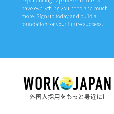
experiencing Japanese culture, we
have everything you need and much
more. Sign up today and build a
foundation for your future success.
外国人採用をもっと身近に!