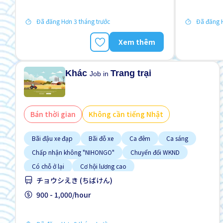
Lao động người nước ngoài
Đã đăng Hơn 3 tháng trước
Đã đăng H
Xem thêm
Khác
Trang trại
Job in
Bán thời gian
Không cần tiếng Nhật
Bãi đậu xe đạp
Bãi đỗ xe
Ca đêm
Ca sáng
Chấp nhận không "NIHONGO"
Chuyển đổi WKND
Có chỗ ở lại
Cơ hội lương cao
チョウシえき (ちばけん)
Cơ hội nhận việc làm toàn thời gian
900 - 1,000/hour