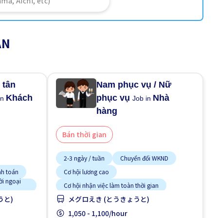
AN
 tân
Nam phục vụ / Nữ
Khách
phục vụ
Nhà
in
Job in
hàng
Bán thời gian
2-3 ngày / tuần
Chuyển đổi WKND
nh toán
Cơ hội lương cao
ời ngoại
Cơ hội nhận việc làm toàn thời gian
うと)
メグロえき (とうきょうと)
Gần ga tàu
Giao dịch đã thanh toán
Hướng dẫn đào tạo dành cho người ngoại
1,050 - 1,100/hour
quốc