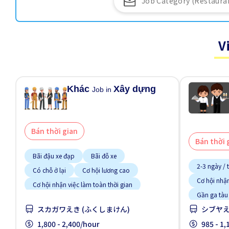
V
Khác
Xây dựng
Job in
Bán thời gian
Bán thời 
Bãi đậu xe đạp
Bãi đỗ xe
2-3 ngày / 
Có chỗ ở lại
Cơ hội lương cao
Cơ hội nhận
Cơ hội nhận việc làm toàn thời gian
Gần ga tàu
Cơ hội thăng tiến
スカガワえき (ふくしまけん)
シブヤえ
Lao động n
Giao dịch đã thanh toán
1,800 - 2,400/hour
Ưu tiên có 
985 - 1
Ít hơn theo thời gian