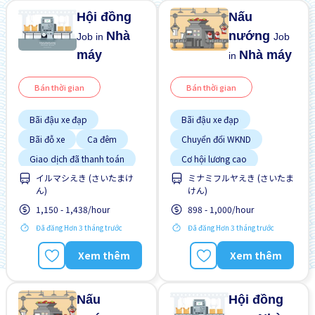
Hội đồng
Nấu
Nhà
nướng
Job in
Job
máy
Nhà máy
in
Bán thời gian
Bán thời gian
Bãi đậu xe đạp
Bãi đậu xe đạp
Bãi đỗ xe
Ca đêm
Chuyển đổi WKND
Giao dịch đã thanh toán
Cơ hội lương cao
イルマシえき (さいたまけ
ミナミフルヤえき (さいたま
Không cần kinh nghiệm
Gần ga tàu
ん)
けん)
Lao động người nước
Ít hơn theo thời gian
ngoài
1,150 - 1,438/hour
898 - 1,000/hour
Nhiều hơn theo thời gian
Không cần kinh nghiệm
Đã đăng Hơn 3 tháng trước
Đã đăng Hơn 3 tháng trước
Lao động người nước
Tạm ứng lương
ngoài
Xem thêm
Xem thêm
Ưu tiên nam giới
Nấu
Hội đồng