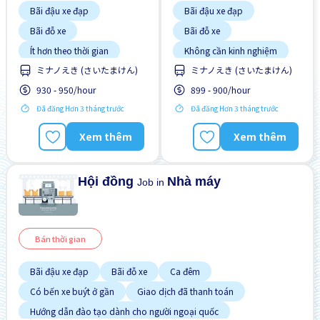
Bãi đậu xe đạp
Bãi đậu xe đạp
Bãi đỗ xe
Bãi đỗ xe
Ít hơn theo thời gian
Không cần kinh nghiệm
Lao động người nước
ミナノえき (さいたまけん)
ミナノえき (さいたまけん)
Không cần kinh nghiệm
ngoài
930 - 950/hour
899 - 900/hour
Thời hạn ngắn
Thời hạn ngắn
Đã đăng Hơn 3 tháng trước
Đã đăng Hơn 3 tháng trước
Ưu tiên nam giới
Ưu tiên nam giới
Ưu tiên nữ giới
Ưu tiên nữ giới
Xem thêm
Xem thêm
WKND & HOL tắt
WKND & HOL tắt
Hội đồng
Nhà máy
Job in
Bán thời gian
Bãi đậu xe đạp
Bãi đỗ xe
Ca đêm
Có bến xe buýt ở gần
Giao dịch đã thanh toán
Hướng dẫn đào tạo dành cho người ngoại quốc