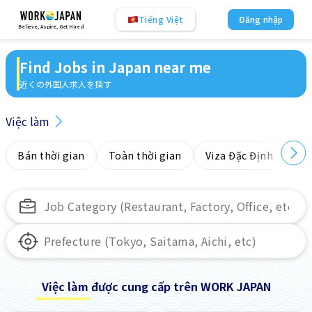
Tiếng Việt
Đăng nhập
Believe, Aspire, Get Hired
Find Jobs in Japan near me
近くの外国人求人を探す
Việc làm
Bán thời gian
Toàn thời gian
Viza Đặc Định
Kh
Việc làm được cung cấp trên WORK JAPAN