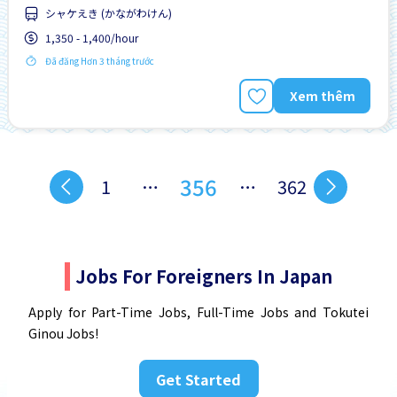
シャケえき (かながわけん)
Không cần kinh nghiệm
Lao động người nước ngoài
1,350 - 1,400/hour
Ưu tiên nam giới
Đã đăng Hơn 3 tháng trước
Xem thêm
356
1
…
…
362
Jobs For Foreigners In Japan
Apply for Part-Time Jobs, Full-Time Jobs and Tokutei
Ginou Jobs!
Get Started