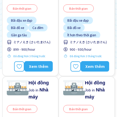
Bán thời gian
Bán thời gian
Bãi đậu xe đạp
Bãi đậu xe đạp
Bãi đỗ xe
Ca đêm
Bãi đỗ xe
Gần ga tàu
Ít hơn theo thời gian
ミナノえき (さいたまけん)
ミナノえき (さいたまけん)
Không cần kinh nghiệm
Không cần kinh nghiệm
899 - 900/hour
900 - 930/hour
Nhiều hơn theo thời gian
Ưu tiên nam giới
Đã đăng Hơn 3 tháng trước
Đã đăng Hơn 3 tháng trước
Ưu tiên nam giới
Ưu tiên nữ giới
Xem thêm
Xem thêm
Hội đồng
Hội đồng
Nhà
Nhà
Job in
Job in
máy
máy
Bán thời gian
Bán thời gian