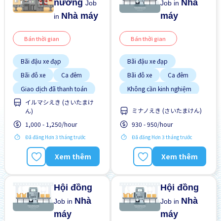
nướng
Nhà
Job
Job in
Nhà máy
máy
in
Bán thời gian
Bán thời gian
Bãi đậu xe đạp
Bãi đậu xe đạp
Bãi đỗ xe
Ca đêm
Bãi đỗ xe
Ca đêm
Giao dịch đã thanh toán
Không cần kinh nghiệm
Lao động người nước
イルマシえき (さいたまけ
Không cần kinh nghiệm
ngoài
ミナノえき (さいたまけん)
ん)
Lao động người nước
Nhiều hơn theo thời gian
ngoài
1,000 - 1,250/hour
930 - 950/hour
Tạm ứng lương
Ưu tiên nam giới
Đã đăng Hơn 3 tháng trước
Đã đăng Hơn 3 tháng trước
Ưu tiên có visa học sinh
Ưu tiên nữ giới
Xem thêm
Xem thêm
Ưu tiên nam giới
Hội đồng
Hội đồng
Nhà
Nhà
Job in
Job in
máy
máy