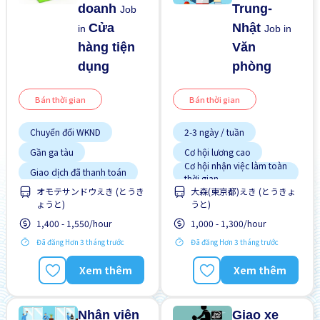
doanh
Trung-
Job
Cửa
Nhật
in
Job in
hàng tiện
Văn
dụng
phòng
Bán thời gian
Bán thời gian
Chuyển đổi WKND
2-3 ngày / tuần
Gần ga tàu
Cơ hội lương cao
Cơ hội nhận việc làm toàn
Giao dịch đã thanh toán
thời gian
オモテサンドウえき (とうき
大森(東京都)えき (とうきょ
Ít hơn theo thời gian
Gần ga tàu
ょうと)
うと)
Lao động người nước
Không cần kinh nghiệm
ngoài
1,400 - 1,550/hour
1,000 - 1,300/hour
Lao động người nước
Nâng cao
ngoài
Đã đăng Hơn 3 tháng trước
Đã đăng Hơn 3 tháng trước
Ưu tiên nữ giới
Nâng cao
Xem thêm
Xem thêm
Ưu tiên có visa học sinh
Ưu tiên nam giới
Nhân viên
Giao xe