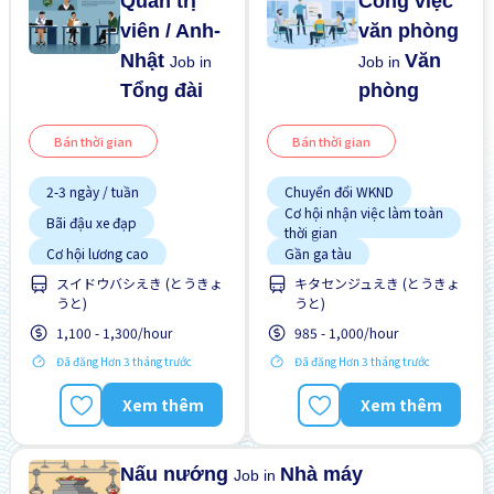
Quản trị
Công việc
viên / Anh-
văn phòng
Nhật
Văn
Job in
Job in
Tổng đài
phòng
Bán thời gian
Bán thời gian
2-3 ngày / tuần
Chuyển đổi WKND
Cơ hội nhận việc làm toàn
Bãi đậu xe đạp
thời gian
Cơ hội lương cao
Gần ga tàu
Cơ hội nhận việc làm toàn
スイドウバシえき (とうきょ
キタセンジュえき (とうきょ
Giao dịch đã thanh toán
thời gian
うと)
うと)
Cơ hội thăng tiến
Ít hơn theo thời gian
1,100 - 1,300/hour
985 - 1,000/hour
Gần ga tàu
Không cần kinh nghiệm
Đã đăng Hơn 3 tháng trước
Đã đăng Hơn 3 tháng trước
Lao động người nước
Giao dịch đã thanh toán
ngoài
Xem thêm
Xem thêm
Ít hơn theo thời gian
Nâng cao
Không cần kinh nghiệm
Ưu tiên có visa học sinh
Nấu nướng
Nhà máy
Job in