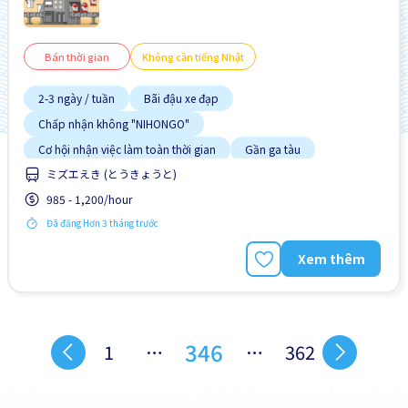
Bán thời gian
Không cần tiếng Nhật
2-3 ngày / tuần
Bãi đậu xe đạp
Chấp nhận không "NIHONGO"
Cơ hội nhận việc làm toàn thời gian
Gần ga tàu
ミズエえき (とうきょうと)
Giao dịch đã thanh toán
Không cần kinh nghiệm
985 - 1,200/hour
Lao động người nước ngoài
Nâng cao
Đã đăng Hơn 3 tháng trước
Xem thêm
346
1
…
…
362