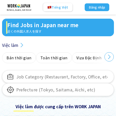
Tiếng Việt
Đăng nhập
Believe, Aspire, Get Hired
Find Jobs in Japan near me
近くの外国人求人を探す
Việc làm
Bán thời gian
Toàn thời gian
Viza Đặc Định
Kh
Việc làm được cung cấp trên WORK JAPAN