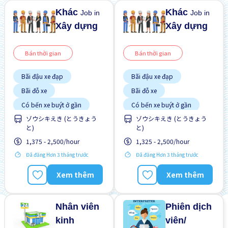
Khác
Khác
Job in
Job in
Xây dựng
Xây dựng
Bán thời gian
Bán thời gian
Bãi đậu xe đạp
Bãi đậu xe đạp
Bãi đỗ xe
Bãi đỗ xe
Có bến xe buýt ở gần
Có bến xe buýt ở gần
ゾウシキえき (とうきょう
ゾウシキえき (とうきょう
Cơ hội lương cao
Cơ hội lương cao
と)
と)
Cơ hội nhận việc làm toàn
Cơ hội nhận việc làm toàn
thời gian
thời gian
1,375 - 2,500/hour
1,325 - 2,500/hour
Cơ hội thăng tiến
Cơ hội thăng tiến
Đã đăng Hơn 3 tháng trước
Đã đăng Hơn 3 tháng trước
Gần ga tàu
Gần ga tàu
Xem thêm
Xem thêm
Giao dịch đã thanh toán
Giao dịch đã thanh toán
Không cần kinh nghiệm
Không cần kinh nghiệm
Nhân viên
Phiên dịch
kinh
viên/