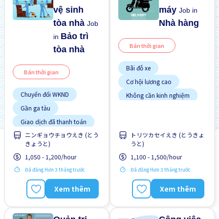
vệ sinh
máy
Job in
tòa nhà
Nhà hàng
Job
Bảo trì
in
Bán thời gian
tòa nhà
Bãi đỗ xe
Bán thời gian
Cơ hội lương cao
Chuyển đổi WKND
Không cần kinh nghiệm
Gần ga tàu
Nâng cao
Giao dịch đã thanh toán
Ưu tiên nam giới
ニンギョウチョウえき (とう
トリツカセイえき (とうきょ
Ít hơn theo thời gian
Ưu tiên nữ giới
きょうと)
うと)
Không cần kinh nghiệm
1,050 - 1,200/hour
1,100 - 1,500/hour
Lao động người nước
ngoài
Đã đăng Hơn 3 tháng trước
Đã đăng Hơn 3 tháng trước
Xem thêm
Xem thêm