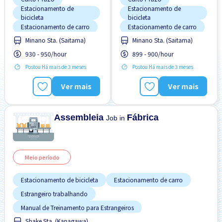
Estacionamento de
Estacionamento de
bicicleta
bicicleta
Estacionamento de carro
Estacionamento de carro
Minano Sta. (Saitama)
Minano Sta. (Saitama)
FDS & FER desligado
Estrangeiro trabalhando
930 - 950/hour
899 - 900/hour
Menos com o tempo
FDS & FER desligado
Postou Há mais de 3 meses
Postou Há mais de 3 meses
Preferência por Homens
Preferência por Homens
Preferência por Mulheres
Preferência por Mulheres
Ver mais
Ver mais
Sem experiência OK
Sem experiência OK
Assembleia
Fábrica
Job in
Meio período
Estacionamento de bicicleta
Estacionamento de carro
Estrangeiro trabalhando
Manual de Treinamento para Estrangeiros
Shake Sta. (Kanagawa)
Preferência por Homens
Sem experiência OK