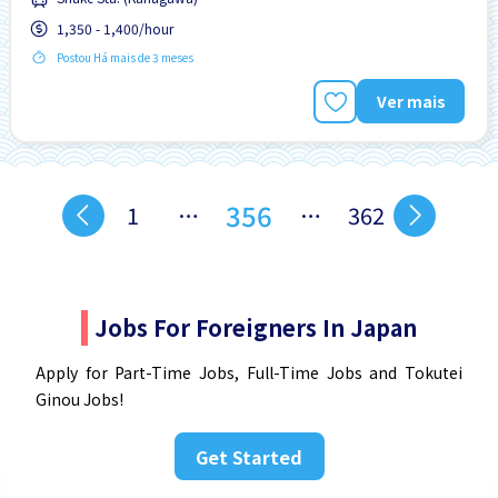
1,350 - 1,400/hour
Serviço de Ônibus da Estação Próxima
Transporte pago
Postou Há mais de 3 meses
Turno noturno
Ver mais
356
1
…
…
362
Jobs For Foreigners In Japan
Apply for Part-Time Jobs, Full-Time Jobs and Tokutei
Ginou Jobs!
Get Started