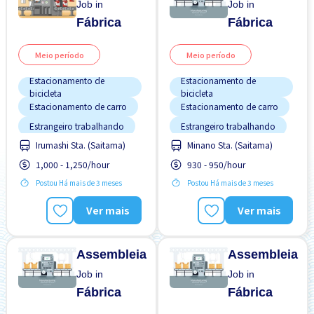
Job in
Job in
Fábrica
Fábrica
Meio período
Meio período
Estacionamento de
Estacionamento de
bicicleta
bicicleta
Estacionamento de carro
Estacionamento de carro
Estrangeiro trabalhando
Estrangeiro trabalhando
Irumashi Sta. (Saitama)
Minano Sta. (Saitama)
Preferência por Homens
Mais com o tempo
1,000 - 1,250/hour
930 - 950/hour
Preferência por Mulheres
Preferência por Homens
Preferência por Visto de
Postou Há mais de 3 meses
Postou Há mais de 3 meses
Preferência por Mulheres
Estudante
Salário adiantado
Sem experiência OK
Ver mais
Ver mais
Sem experiência OK
Turno noturno
Transporte pago
Assembleia
Assembleia
Job in
Job in
Fábrica
Fábrica