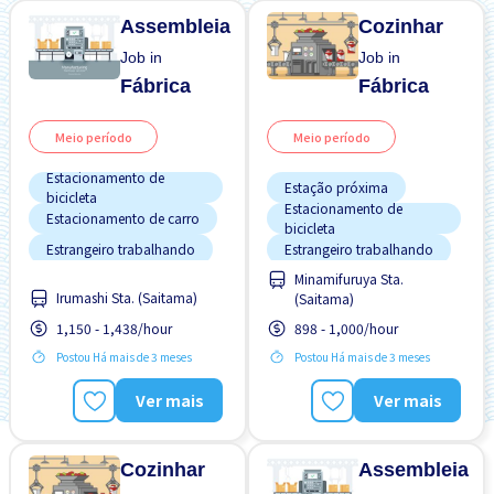
Assembleia
Cozinhar
Job in
Job in
Fábrica
Fábrica
Meio período
Meio período
Estacionamento de
Estação próxima
bicicleta
Estacionamento de
Estacionamento de carro
bicicleta
Estrangeiro trabalhando
Estrangeiro trabalhando
Minamifuruya Sta.
Mais com o tempo
Menos com o tempo
Irumashi Sta. (Saitama)
(Saitama)
Potêncial para Salário
Preferência por Homens
Alto
1,150 - 1,438/hour
898 - 1,000/hour
Salário adiantado
Sem experiência OK
Postou Há mais de 3 meses
Postou Há mais de 3 meses
Sem experiência OK
Turno FDS
Ver mais
Ver mais
Transporte pago
Turno noturno
Cozinhar
Assembleia