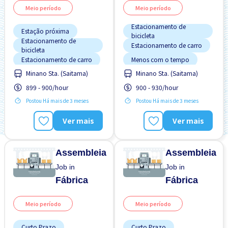
Meio período
Meio período
Estacionamento de
Estação próxima
bicicleta
Estacionamento de
Estacionamento de carro
bicicleta
Estacionamento de carro
Menos com o tempo
Minano Sta. (Saitama)
Minano Sta. (Saitama)
Mais com o tempo
Preferência por Homens
899 - 900/hour
900 - 930/hour
Preferência por Homens
Preferência por Mulheres
Postou Há mais de 3 meses
Postou Há mais de 3 meses
Sem experiência OK
Sem experiência OK
Turno noturno
Ver mais
Ver mais
Assembleia
Assembleia
Job in
Job in
Fábrica
Fábrica
Meio período
Meio período
Curto Prazo
Curto Prazo