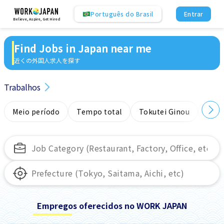
Português do Brasil
Entrar
Believe, Aspire, Get Hired
Find Jobs in Japan near me
近くの外国人求人を探す
Trabalhos
Meio período
Tempo total
Tokutei Ginou
Sem
Empregos oferecidos no WORK JAPAN