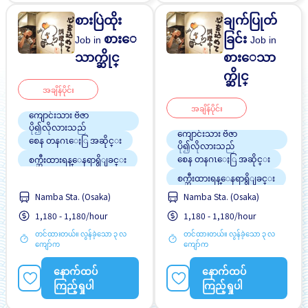
စားပြဲထိုး
ချက်ပြုတ်
စားေ
ခြင်း
Job in
Job in
သာက္ဆိုင္
စားေသာ
က္ဆိုင္
အချိန်ပိုင်း
အချိန်ပိုင်း
ကျောင်းသား ဗီဇာ
ပို၍လိုလားသည်
ကျောင်းသား ဗီဇာ
စေန တနဂၤေႏြ အဆိုင္း
ပို၍လိုလားသည်
စေန တနဂၤေႏြ အဆိုင္း
စက္ဘီးထားရန္ေနရာရွိျခင္း
စက္ဘီးထားရန္ေနရာရွိျခင္း
တစ္ပတ္ႏွစ္ရက္မွ သံုးရက္
Namba Sta. (Osaka)
Namba Sta. (Osaka)
တစ္ပတ္ႏွစ္ရက္မွ သံုးရက္
ထမင်းကျွေးမည်
1,180 - 1,180/hour
1,180 - 1,180/hour
ထမင်းကျွေးမည်
ဘူတာႏွင့္နီးေသာ
တင်ထားတယ်။ လွန်ခဲ့သော ၃ လ
တင်ထားတယ်။ လွန်ခဲ့သော ၃ လ
ဘူတာႏွင့္နီးေသာ
လမ္းစရိတ္ေပးသည္
ကျော်က
ကျော်က
လမ္းစရိတ္ေပးသည္
အမျိုးသမီး ပို၍လိုလားသည်
နောက်ထပ်
နောက်ထပ်
အမျိုးသမီး ပို၍လိုလားသည်
အမျိုးသား ပို၍လိုလားသည်
ကြည့်ရှုပါ
ကြည့်ရှုပါ
အမျိုးသား ပို၍လိုလားသည်