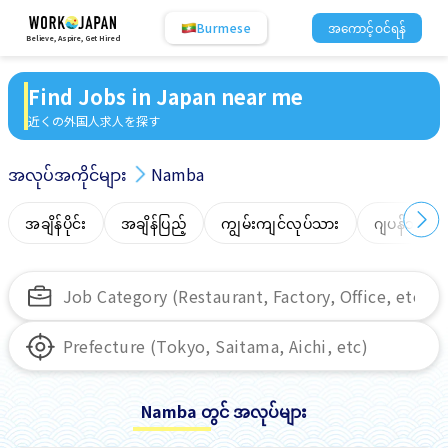
Burmese
အကောင့်ဝင်ရန်
Believe, Aspire, Get Hired
Find Jobs in Japan near me
近くの外国人求人を探す
အလုပ်အကိုင်များ
Namba
အချိန်ပိုင်း
အချိန်ပြည့်
ကျွမ်းကျင်လုပ်သား
ဂျပန်ဘာသာ
Namba တွင် အလုပ်များ