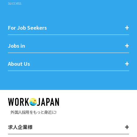
success.
For Job Seekers
Jobs in
About Us
外国人採用をもっと身近に!
求人企業様