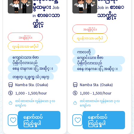
မွဳထမ္း
စားေ
Job
Job in
စားေသာ
သာက္ဆိုင္
in
က္ဆိုင္
အချိန်ပိုင်း
အချိန်ပိုင်း
ဂျပန်ဘာသာ မလိုပါ
ဂျပန်ဘာသာ မလိုပါ
ကာလတို
ကျောင်းသား ဗီဇာ
ကျောင်းသား ဗီဇာ
ပို၍လိုလားသည်
ပို၍လိုလားသည်
စေန တနဂၤေႏြ အဆိုင္း
စေန တနဂၤေႏြ အဆိုင္း
တစ္ပတ္ႏွစ္ရက္မွ သံုးရက္
တစ္ပတ္ႏွစ္ရက္မွ သံုးရက္
Namba Sta. (Osaka)
Namba Sta. (Osaka)
ထမင်းကျွေးမည်
ထမင်းကျွေးမည်
1,000 - 1,500/hour
1,000 - 1,500/hour
ၾကိဳတင္လစာေငြေပးျခင္း
ၾကိဳတင္လစာေငြေပးျခင္း
တင်ထားတယ်။ လွန်ခဲ့သော ၃ လ
တင်ထားတယ်။ လွန်ခဲ့သော ၃ လ
ဘူတာႏွင့္နီးေသာ
ဘူတာႏွင့္နီးေသာ
ကျော်က
ကျော်က
လမ္းစရိတ္ေပးသည္
လမ္းစရိတ္ေပးသည္
အချိန်ပြည့် အလုပ်လုပ်ခွင့်ရ
အချိန်ပြည့် အလုပ်လုပ်ခွင့်ရ
နောက်ထပ်
နောက်ထပ်
ရန် အခွင့်အရေးရှိသည်
ရန် အခွင့်အရေးရှိသည်
ကြည့်ရှုပါ
ကြည့်ရှုပါ
ဂ်ပန္စာမတတ္လည္းအဆ
င္ေျပသည္