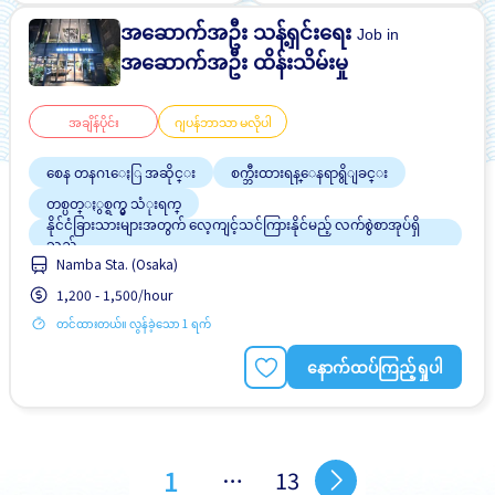
အဆောက်အဦး သန့်ရှင်းရေး
Job in
အဆောက်အဦး ထိန်းသိမ်းမှု
အချိန်ပိုင်း
ဂျပန်ဘာသာ မလိုပါ
စေန တနဂၤေႏြ အဆိုင္း
စက္ဘီးထားရန္ေနရာရွိျခင္း
တစ္ပတ္ႏွစ္ရက္မွ သံုးရက္
နိုင်ငံခြားသားများအတွက် လေ့ကျင့်သင်ကြားနိုင်မည့် လက်စွဲစာအုပ်ရှိ
သည်
Namba Sta. (Osaka)
ပရိုမိုးရွင္း
ဘူတာႏွင့္နီးေသာ
လမ္းစရိတ္ေပးသည္
1,200 - 1,500/hour
အချိန်ပြည့် အလုပ်လုပ်ခွင့်ရရန် အခွင့်အရေးရှိသည်
တင်ထားတယ်။ လွန်ခဲ့သော 1 ရက်
အမျိုးသမီး ပို၍လိုလားသည်
နောက်ထပ်ကြည့်ရှုပါ
1
…
13