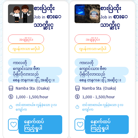
စားပြဲထိုး
စားပြဲထိုး
စားေ
စားေ
Job in
Job in
သာက္ဆိုင္
သာက္ဆိုင္
အချိန်ပိုင်း
အချိန်ပိုင်း
ဂျပန်ဘာသာ မလိုပါ
ဂျပန်ဘာသာ မလိုပါ
ကာလတို
ကာလတို
ကျောင်းသား ဗီဇာ
ကျောင်းသား ဗီဇာ
ပို၍လိုလားသည်
ပို၍လိုလားသည်
စေန တနဂၤေႏြ အဆိုင္း
စေန တနဂၤေႏြ အဆိုင္း
Namba Sta. (Osaka)
Namba Sta. (Osaka)
တစ္ပတ္ႏွစ္ရက္မွ သံုးရက္
တစ္ပတ္ႏွစ္ရက္မွ သံုးရက္
1,000 - 1,500/hour
1,000 - 1,500/hour
ထမင်းကျွေးမည်
ထမင်းကျွေးမည်
တင်ထားတယ်။ လွန်ခဲ့သော ၃ လ
တင်ထားတယ်။ လွန်ခဲ့သော ၃ လ
ၾကိဳတင္လစာေငြေပးျခင္း
ၾကိဳတင္လစာေငြေပးျခင္း
ကျော်က
ကျော်က
ဘူတာႏွင့္နီးေသာ
ဘူတာႏွင့္နီးေသာ
နောက်ထပ်
နောက်ထပ်
လမ္းစရိတ္ေပးသည္
လမ္းစရိတ္ေပးသည္
ကြည့်ရှုပါ
ကြည့်ရှုပါ
အချိန်ပြည့် အလုပ်လုပ်ခွင့်ရ
အချိန်ပြည့် အလုပ်လုပ်ခွင့်ရ
ရန် အခွင့်အရေးရှိသည်
ရန် အခွင့်အရေးရှိသည်