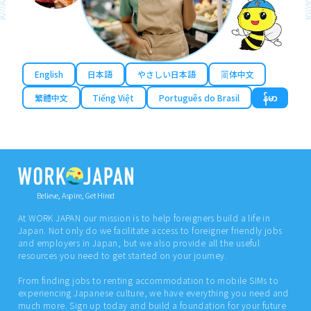
English
日本語
やさしい日本語
简体中文
繁體中文
Tiếng Việt
Português do Brasil
န်မာ
Believe, Aspire, Get Hired
At WORK JAPAN our mission is to help foreigners build a life in
Japan. Not only do we facilitate access to foreigner friendly jobs
and employers in Japan, but we also provide all the useful
resources you need to get started on your journey.
From finding jobs to renting accommodation to mobile SIMs to
experiencing Japanese culture, we have everything you need and
much more. Sign up today and build a foundation for your future