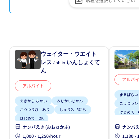
ウェイター・ウエイト
レス
いんしょくて
Job in
ん
アルバ
アルバイト
まえばらい
えきから ちかい
みじかいじかん
こうつうひ
こうつうひ あり
しゅう2、3にち
はじめて 
はじめて OK
家がかりら
ナンバえき (おおさかふ)
ナンバえ
1,000 - 1,250/hour
1,180 -