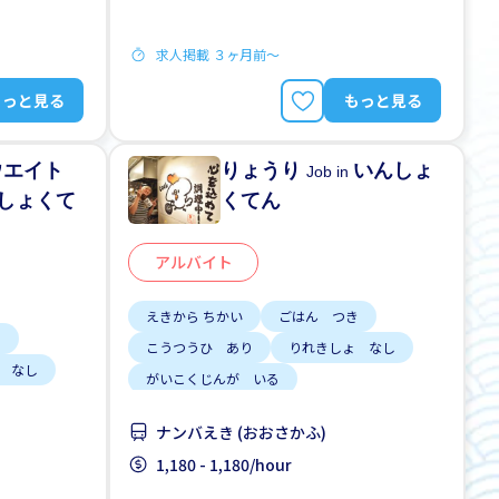
しゅう2、3にち
求人掲載 ３ヶ月前〜
もっと見る
もっと見る
ウエイト
りょうり
いんしょ
Job in
しょくて
くてん
アルバイト
えきから ちかい
ごはん つき
き
こうつうひ あり
りれきしょ なし
 なし
がいこくじんが いる
りゅうがくせい かんげい
ナンバえき (おおさかふ)
しゅう2、3にち
じてんしゃ OK
OK
1,180 - 1,180/hour
土日 しごと