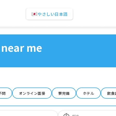
やさしい日本語
 near me
不問
オンライン面接
寮完備
ホテル
飲食