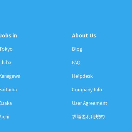
Jobs in
About Us
Tokyo
Blog
Chiba
FAQ
Kanagawa
Helpdesk
Saitama
Company Info
Osaka
User Agreement
Aichi
求職者利用規約