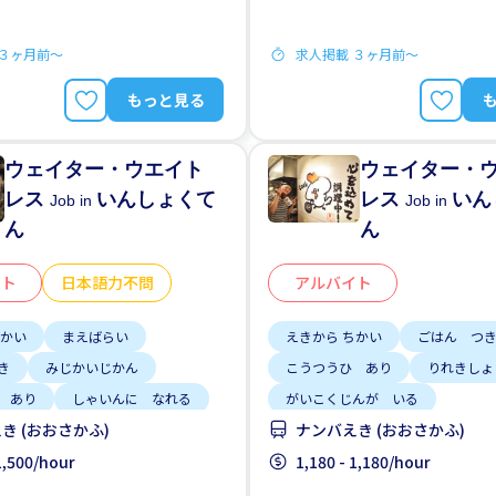
 ３ヶ月前〜
求人掲載 ３ヶ月前〜
もっと見る
ウェイター・ウエイト
ウェイター・
レス
いんしょくて
レス
いん
Job in
Job in
ん
ん
イト
日本語力不問
アルバイト
ちかい
まえばらい
えきから ちかい
ごはん つ
き
みじかいじかん
こうつうひ あり
りれきしょ
 あり
しゃいんに なれる
がいこくじんが いる
き (おおさかふ)
ナンバえき (おおさかふ)
せい かんげい
りゅうがくせい かんげい
あいだの しごと
 1,500/hour
しゅう2、3にち
1,180 - 1,180/hour
じてんしゃ 
3にち
土日 しごと