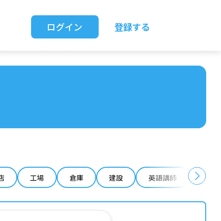
ログイン
登録する
店
工場
倉庫
建設
英語講師
IT 