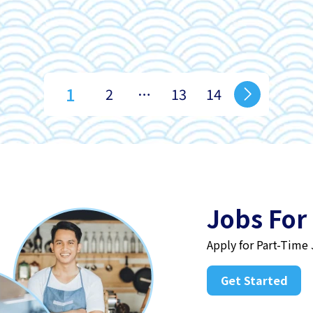
1
2
…
13
14
Jobs For
Apply for Part-Time
Get Started