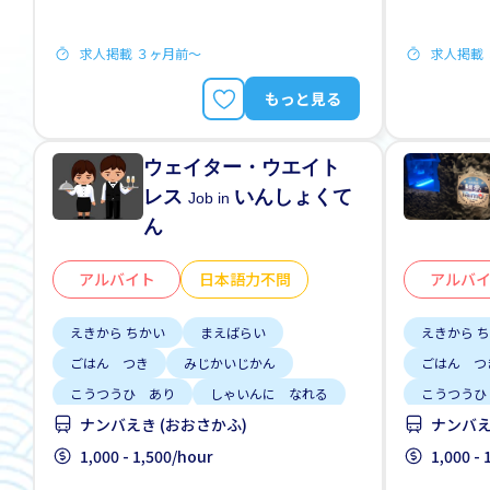
求人掲載 ３ヶ月前〜
求人掲載
もっと見る
ウェイター・ウエイト
レス
いんしょくて
Job in
ん
アルバイト
日本語力不問
アルバ
えきから ちかい
まえばらい
えきから 
ごはん つき
みじかいじかん
ごはん つ
こうつうひ あり
しゃいんに なれる
こうつうひ
ナンバえき (おおさかふ)
ナンバえ
りゅうがくせい かんげい
りゅうがく
みじかい あいだの しごと
1,000 - 1,500/hour
みじかい 
1,000 -
しゅう2、3にち
しゅう2、