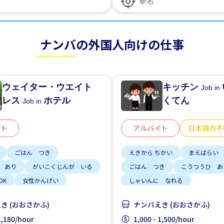
ナンバの外国人向けの仕事
ウェイター・ウエイト
キッチン
Job in
レス
ホテル
くてん
Job in
イト
アルバイト
日本語力不
ごはん つき
えきから ちかい
まえばらい
 あり
がいこくじんが いる
ごはん つき
こうつうひ あ
OK
女性かんげい
しゃいんに なれる
れる
男性かんげい
りゅうがくせい かんげい
き (おおさかふ)
ナンバえき (おおさかふ)
しゅう2、3にち
にほんごでき
 1,180/hour
1,000 - 1,500/hour
土日 しごと