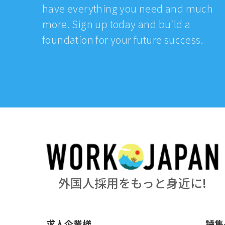
have everything you need and much
more. Sign up today and build a
foundation for your future success.
外国人採用をもっと身近に!
求人企業様
特集