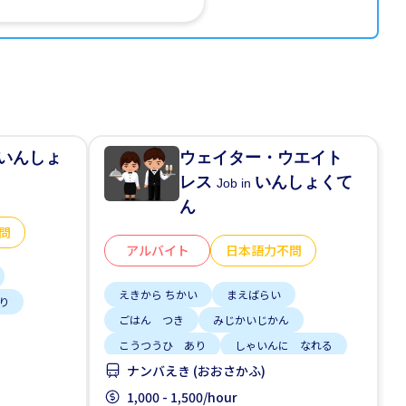
いんしょ
ウェイター・ウエイト
レス
いんしょくて
Job in
ん
問
アルバイト
日本語力不問
えきから ちかい
まえばらい
り
ごはん つき
みじかいじかん
こうつうひ あり
しゃいんに なれる
ナンバえき (おおさかふ)
りゅうがくせい かんげい
ない OK
みじかい あいだの しごと
1,000 - 1,500/hour