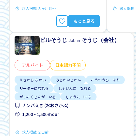
求人掲載 ３ヶ月前〜
求人掲載
もっと見る
ビルそうじ
そうじ（会社）
Job in
アルバイト
日本語力不問
えきから ちかい
みじかいじかん
こうつうひ あり
リーダーになれる
しゃいんに なれる
がいこくじんが いる
しゅう2、3にち
ナンバえき (おおさかふ)
はじめて OK
じてんしゃ OK
1,200 - 1,500/hour
求人掲載 ２日前