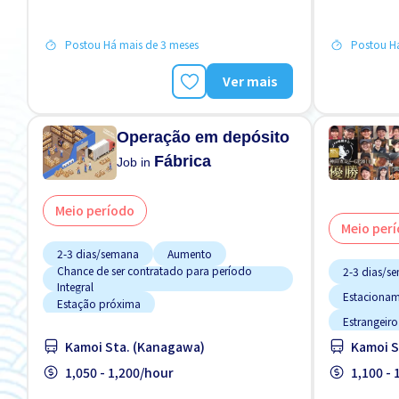
Menos com o tempo
Postou Há mais de 3 meses
Postou Há
Preferência por Homens
Preferência por Mulheres
Ver mais
Operação em depósito
Fábrica
Job in
Meio período
Meio per
2-3 dias/semana
Aumento
Chance de ser contratado para período
2-3 dias/s
Integral
Estacionam
Estação próxima
Estrangeir
Estacionamento de bicicleta
Kamoi Sta. (Kanagawa)
Kamoi S
Preferênci
Estrangeiro trabalhando
1,050 - 1,200/hour
Preferência
1,100 -
Menos com o tempo
Pago diariamente
Preferência