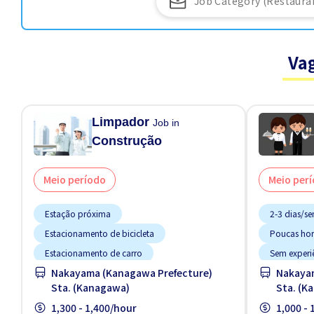
Va
Limpador
Job in
Construção
Meio período
Meio per
Estação próxima
2-3 dias/s
Estacionamento de bicicleta
Poucas hor
Estacionamento de carro
Sem experi
Nakayama (Kanagawa Prefecture)
Nakayam
Estrangeiro trabalhando
Sta. (Kanagawa)
Sta. (K
FDS & FER desligado
1,300 - 1,400/hour
1,000 -
Manual de Treinamento para Estrangeiros