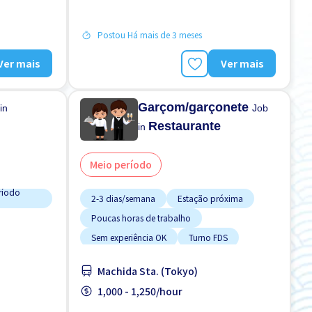
FDS & FER desligado
Postou Há mais de 3 meses
Ver mais
Ver mais
Garçom/garçonete
in
Job
Restaurante
in
Meio período
ríodo
2-3 dias/semana
Estação próxima
Poucas horas de trabalho
Sem experiência OK
Turno FDS
Machida Sta. (Tokyo)
S
1,000 - 1,250/hour