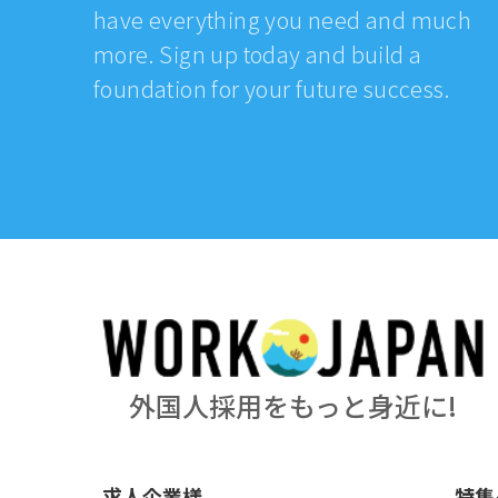
have everything you need and much
more. Sign up today and build a
foundation for your future success.
外国人採用をもっと身近に!
求人企業様
特集