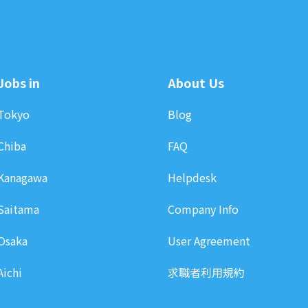
Jobs in
About Us
Tokyo
Blog
Chiba
FAQ
Kanagawa
Helpdesk
Saitama
Company Info
Osaka
User Agreement
Aichi
求職者利用規約