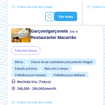
Potêncial para Salário Alto
Refeições 
Postou Há mais de 3 meses
Postou Há
Sem experi
Ver mais
Garçom/garçonete
Job in
Restaurante/ Macarrão
Tokutei Ginou
Bônus
Chance de ser contratado para período Integral
Estação próxima
Mais com o tempo
Preferência por Homens
Preferência por Mulheres
Machida Sta. (Tokyo)
Sem experiência OK
Transporte pago
248,000 - 290,000/month
Postou Há mais de 3 meses