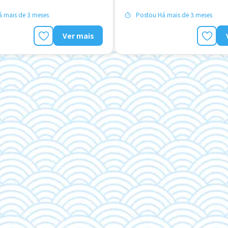
Fornecidas
 mais de 3 meses
Postou Há mais de 3 meses
ência OK
Ver mais