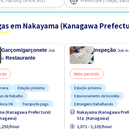
gas em Nakayama (Kanagawa Prefectu
Garçom/garçonete
Inspeção
Job
Job i
Restaurante
in
íodo
Meio período
emana
Estação próxima
Estação próxima
as de trabalho
Estacionamento de bicicleta
ência OK
Transporte pago
Estrangeiro trabalhando
a (Kanagawa Prefecture)
Nakayama (Kanagawa Pref
Menos com o tempo
anagawa)
Sta. (Kanagawa)
Preferência por Mulheres
 1,250/hour
1,071 - 1,339/hour
Sem experiência OK
Transpor