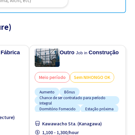
re)
Fábrica
Outro
Construção
n
Job in
Meio período
Sem NIHONGO OK
Aumento
Bônus
Chance de ser contratado para período
Integral
Dormitório Fornecido
Estação próxima
ecture)
Estacionamento de bicicleta
Kawawacho Sta. (Kanagawa)
Estacionamento de carro
1,100 - 1,300/hour
te pago
Estrangeiro trabalhando