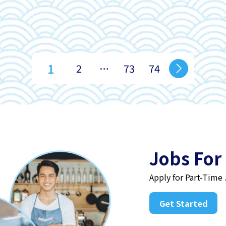
1
2
…
73
74
Jobs For
Apply for Part-Time
Get Started