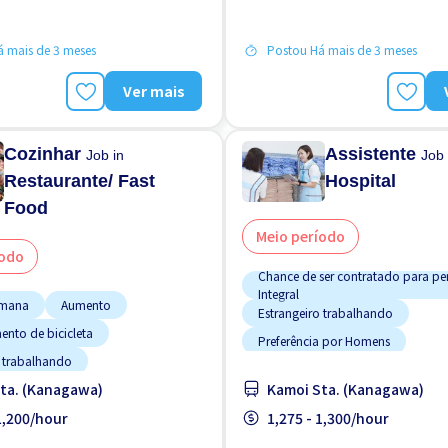
 mais de 3 meses
Postou Há mais de 3 meses
Ver mais
Cozinhar
Assistente
Job in
Job 
Restaurante/ Fast
Hospital
Food
Meio período
íodo
Chance de ser contratado para pe
Integral
emana
Aumento
Estrangeiro trabalhando
ento de bicicleta
Preferência por Homens
o trabalhando
Preferência por Mulheres
ta. (Kanagawa)
Kamoi Sta. (Kanagawa)
a por Homens
Sem experiência OK
Turno FD
 por Mulheres
 1,200/hour
1,275 - 1,300/hour
 por Visto de Estudante