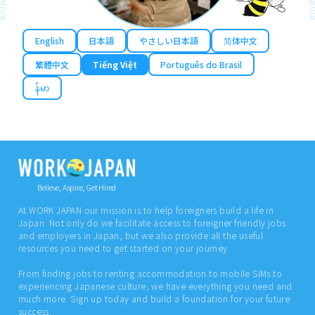
English
日本語
やさしい日本語
简体中文
繁體中文
Tiếng Việt
Português do Brasil
န်မာ
Believe, Aspire, Get Hired
At WORK JAPAN our mission is to help foreigners build a life in
Japan. Not only do we facilitate access to foreigner friendly jobs
and employers in Japan, but we also provide all the useful
resources you need to get started on your journey.
From finding jobs to renting accommodation to mobile SIMs to
experiencing Japanese culture, we have everything you need and
much more. Sign up today and build a foundation for your future
success.