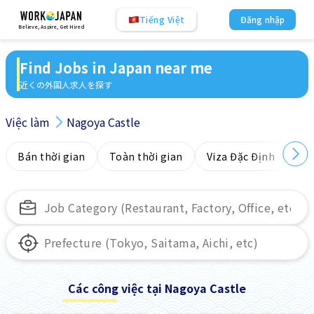
Tiếng Việt
Đăng nhập
Believe, Aspire, Get Hired
Find Jobs in Japan near me
近くの外国人求人を探す
Việc làm
Nagoya Castle
Bán thời gian
Toàn thời gian
Viza Đặc Định
Kh
Các công việc tại Nagoya Castle