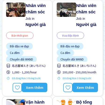
Nhân viên
Nhân viên
chăm sóc
chăm sóc
Job in
Job in
Người già
Người già
Bán thời gian
Viza Đặc Định
Bãi đậu xe đạp
Bãi đậu xe đạp
Ca đêm
Ca đêm
Chuyển đổi WKND
Chuyển đổi WKND
Cơ hội nhận việc làm toàn
名古屋城えき (あいちけん)
名古屋城えき (あいちけん)
Có chỗ ở lại
thời gian
Cơ hội nhận việc làm toàn
1,080 - 1,200/hour
200,000 - 250,000/month
Cơ hội thăng tiến
thời gian
Đã đăng Hơn 3 tháng trước
Đã đăng Hơn 3 tháng trước
Giao dịch đã thanh toán
Cơ hội thăng tiến
Không cần kinh nghiệm
Giao dịch đã thanh toán
Xem thêm
Xem thêm
Nâng cao
Không cần kinh nghiệm
Ký túc xá được bảo hiểm
Ưu tiên nữ giới
một phần
Vận hành
Bộ tổng