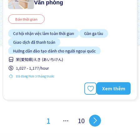
Văn phòng
Bán thời gian
Cơ hội nhận việc làm toàn thời gian
Gần ga tàu
Giao dịch đã thanh toán
Hướng dẫn đào tạo dành cho người ngoại quốc
栄(愛知県)えき (あいちけん)
Ít hơn theo thời gian
Không cần CV
1,027 - 1,177/hour
Không cần kinh nghiệm
Lao động người nước ngoài
Đã đăng Hơn 3 tháng trước
Nâng cao
Xem thêm
1
…
10