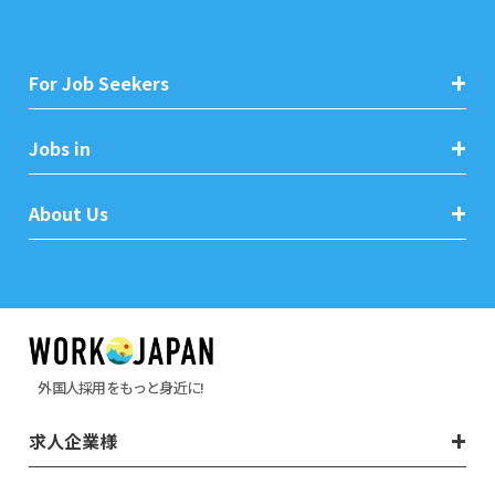
For Job Seekers
Jobs in
About Us
外国人採用をもっと身近に!
求人企業様