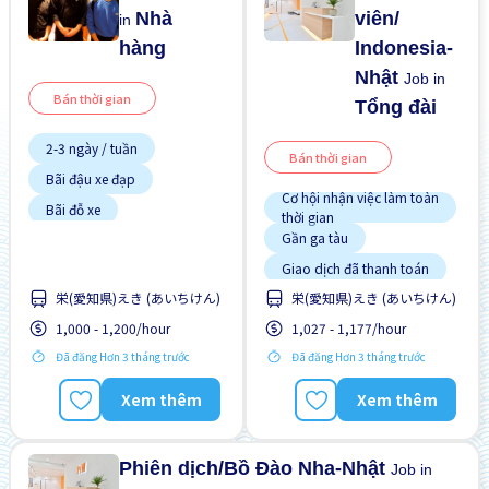
Nhà
viên/
in
hàng
Indonesia-
Nhật
Job in
Bán thời gian
Tổng đài
2-3 ngày / tuần
Bán thời gian
Bãi đậu xe đạp
Cơ hội nhận việc làm toàn
Bãi đỗ xe
thời gian
Gần ga tàu
Chuyển đổi WKND
Giao dịch đã thanh toán
Cơ hội lương cao
Hướng dẫn đào tạo dành
Cơ hội nhận việc làm toàn
栄(愛知県)えき (あいちけん)
栄(愛知県)えき (あいちけん)
cho người ngoại quốc
thời gian
1,000 - 1,200/hour
1,027 - 1,177/hour
Ít hơn theo thời gian
Cơ hội thăng tiến
Đã đăng Hơn 3 tháng trước
Đã đăng Hơn 3 tháng trước
Không cần CV
Gần ga tàu
Không cần kinh nghiệm
Giao dịch đã thanh toán
Xem thêm
Xem thêm
Lao động người nước
ngoài
Nâng cao
Phiên dịch/Bồ Đào Nha-Nhật
Job in