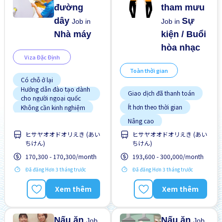
đường
tham mưu
dây
Sự
Job in
Job in
Nhà máy
kiện / Buổi
hòa nhạc
Viza Đặc Định
Toàn thời gian
Có chỗ ở lại
Hướng dẫn đào tạo dành
Giao dịch đã thanh toán
cho người ngoại quốc
Ít hơn theo thời gian
Không cần kinh nghiệm
Ký túc xá được bảo hiểm
Nâng cao
một phần
Lao động người nước
ヒサヤオオドオリえき (あい
ヒサヤオオドオリえき (あい
ngoài
ちけん)
ちけん)
Nhiều hơn theo thời gian
170,300 - 170,300/month
193,600 - 300,000/month
Ưu tiên nữ giới
Đã đăng Hơn 3 tháng trước
Đã đăng Hơn 3 tháng trước
Xem thêm
Xem thêm
Nấu ăn
Nấu ăn
Job
Job