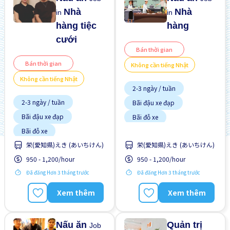
Nhà
Nhà
in
in
hàng tiệc
hàng
cưới
Bán thời gian
Bán thời gian
Không cần tiếng Nhật
Không cần tiếng Nhật
2-3 ngày / tuần
2-3 ngày / tuần
Bãi đậu xe đạp
Bãi đậu xe đạp
Bãi đỗ xe
Chấp nhận không
Bãi đỗ xe
"NIHONGO"
Chấp nhận không
栄(愛知県)えき (あいちけん)
栄(愛知県)えき (あいちけん)
Chuyển đổi WKND
"NIHONGO"
950 - 1,200/hour
950 - 1,200/hour
Chuyển đổi WKND
Cơ hội lương cao
Cơ hội nhận việc làm toàn
Đã đăng Hơn 3 tháng trước
Đã đăng Hơn 3 tháng trước
Cơ hội lương cao
thời gian
Cơ hội nhận việc làm toàn
Cơ hội thăng tiến
Xem thêm
Xem thêm
thời gian
Cơ hội thăng tiến
Gần ga tàu
Gần ga tàu
Nấu ăn
Quản trị
Job