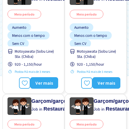
Meio período
Meio período
Aumento
Aumento
Menos com o tempo
Menos com o tempo
Sem CV
Sem CV
Motoyawata (Sobu Line)
Motoyawata (Sobu Line)
Sem experiência OK
Sem experiência OK
Sta. (Chiba)
Sta. (Chiba)
Transporte pago
Transporte pago
920 - 1,150/hour
920 - 1,150/hour
Postou Há mais de 3 meses
Postou Há mais de 3 meses
Ver mais
Ver mais
Garçom/garçonete
Garçom/garço
Restaurante
Restaura
Job in
Job in
Meio período
Meio período