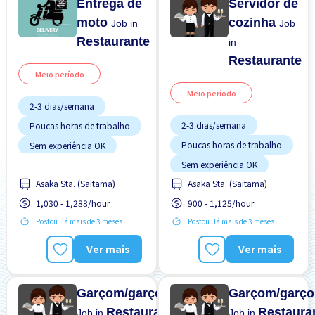
Entrega de
Servidor de
moto
cozinha
Job in
Job
Restaurante
in
Restaurante
Meio período
Meio período
2-3 dias/semana
2-3 dias/semana
Poucas horas de trabalho
Poucas horas de trabalho
Sem experiência OK
Sem experiência OK
Turno FDS
Asaka Sta. (Saitama)
Asaka Sta. (Saitama)
Turno FDS
1,030 - 1,288/hour
900 - 1,125/hour
Postou Há mais de 3 meses
Postou Há mais de 3 meses
Ver mais
Ver mais
Garçom/garçonete
Garçom/garço
Restaurante
Restaura
Job in
Job in