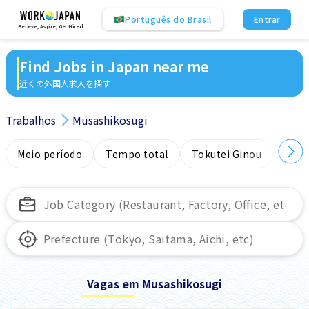
Português do Brasil
Entrar
Believe, Aspire, Get Hired
Find Jobs in Japan near me
近くの外国人求人を探す
Trabalhos
Musashikosugi
Meio período
Tempo total
Tokutei Ginou
Sem
Vagas em Musashikosugi