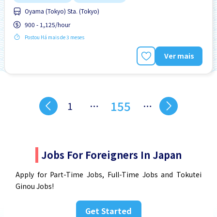
Oyama (Tokyo) Sta. (Tokyo)
900 - 1,125/hour
Postou Há mais de 3 meses
Ver mais
155
1
…
…
Jobs For Foreigners In Japan
Apply for Part-Time Jobs, Full-Time Jobs and Tokutei
Ginou Jobs!
Get Started