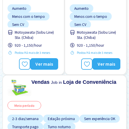
Aumento
Aumento
Menos com o tempo
Menos com o tempo
Sem CV
Sem CV
Motoyawata (Sobu Line)
Motoyawata (Sobu Line)
Sem experiência OK
Sem experiência OK
Sta. (Chiba)
Sta. (Chiba)
Transporte pago
Transporte pago
920 - 1,150/hour
920 - 1,150/hour
Postou Há mais de 3 meses
Postou Há mais de 3 meses
Ver mais
Ver mais
Vendas
Loja de Conveniência
Job in
Meio período
2-3 dias/semana
Estação próxima
Sem experiência OK
Transporte pago
Turno noturno