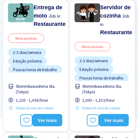
Entrega de
Servidor de
moto
cozinha
Job in
Job
Restaurante
in
Restaurante
Meio período
Meio período
2-3 dias/semana
2-3 dias/semana
Estação próxima
Estação próxima
Poucas horas de trabalho
Poucas horas de trabalho
Sem experiência OK
Shimmikawashima Sta.
Shimmikawashima Sta.
Sem experiência OK
Turno FDS
(Tokyo)
(Tokyo)
Turno FDS
1,150 - 1,438/hour
1,050 - 1,313/hour
Postou Há mais de 3 meses
Postou Há mais de 3 meses
Ver mais
Ver mais