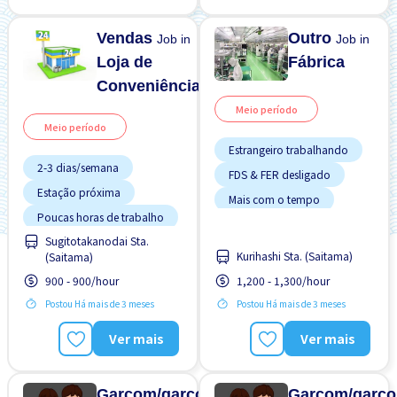
Turno FDS
Vendas
Outro
Job in
Job in
Loja de
Fábrica
Conveniência
Meio período
Meio período
Estrangeiro trabalhando
2-3 dias/semana
FDS & FER desligado
Estação próxima
Mais com o tempo
Poucas horas de trabalho
Preferência por Homens
Sugitotakanodai Sta.
Sem experiência OK
Preferência por Mulheres
Kurihashi Sta. (Saitama)
(Saitama)
Transporte pago
Sem experiência OK
900 - 900/hour
1,200 - 1,300/hour
Serviço de Ônibus da
Postou Há mais de 3 meses
Postou Há mais de 3 meses
Estação Próxima
Ver mais
Ver mais
Garçom/garçonete
Garçom/garço