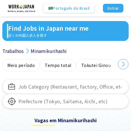
Português do Brasil
Entrar
Believe, Aspire, Get Hired
Find Jobs in Japan near me
近くの外国人求人を探す
Trabalhos
Minamikurihashi
Meio período
Tempo total
Tokutei Ginou
Sem
Vagas em Minamikurihashi