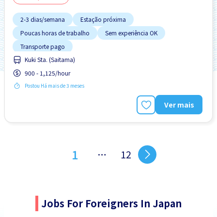
2-3 dias/semana
Estação próxima
Poucas horas de trabalho
Sem experiência OK
Transporte pago
Kuki Sta. (Saitama)
900 - 1,125/hour
Postou Há mais de 3 meses
Ver mais
1
…
12
Jobs For Foreigners In Japan