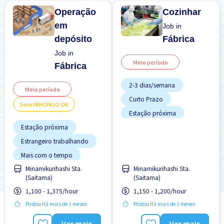
Operação
Cozinhar
em
Job in
depósito
Fábrica
Job in
Meio período
Fábrica
2-3 dias/semana
Meio período
Curto Prazo
Sem NIHONGO OK
Estação próxima
Estação próxima
Estrangeiro trabalhando
Estrangeiro trabalhando
Mais com o tempo
Mais com o tempo
Preferência por Mulheres
Minamikurihashi Sta.
Minamikurihashi Sta.
Salário adiantado
Sem CV
(Saitama)
(Saitama)
Sem experiência OK
Transporte pago
1,100 - 1,375/hour
1,150 - 1,200/hour
Sem "NIHONGO" OK
Postou Há mais de 3 meses
Postou Há mais de 3 meses
Ver mais
Ver mais