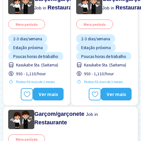
Restaurante
Restaura
Job in
Job in
Meio período
Meio período
2-3 dias/semana
2-3 dias/semana
Estação próxima
Estação próxima
Poucas horas de trabalho
Poucas horas de trabalho
Kasukabe Sta. (Saitama)
Kasukabe Sta. (Saitama)
Sem experiência OK
Sem experiência OK
950 - 1,110/hour
950 - 1,110/hour
Turno FDS
Turno FDS
Postou Há mais de 3 meses
Postou Há mais de 3 meses
Ver mais
Ver mais
Garçom/garçonete
Job in
Restaurante
Meio período