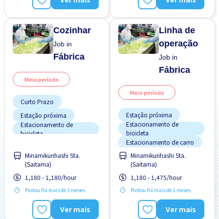
Cozinhar
Linha de
operação
Job in
Fábrica
Job in
Fábrica
Meio período
Meio período
Curto Prazo
Estação próxima
Estação próxima
Estacionamento de
Estacionamento de
bicicleta
bicicleta
Estacionamento de carro
Estacionamento de carro
Minamikurihashi Sta.
Minamikurihashi Sta.
Estrangeiro trabalhando
Estrangeiro trabalhando
(Saitama)
(Saitama)
Mais com o tempo
Mais com o tempo
1,180 - 1,180/hour
1,180 - 1,475/hour
Preferência por Homens
Preferência por Mulheres
Postou Há mais de 3 meses
Postou Há mais de 3 meses
Preferência por Mulheres
Sem experiência OK
Ver mais
Ver mais
Transporte pago
Transporte pago