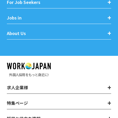
For Job Seekers
Jobs in
About Us
外国人採用をもっと身近に!
求人企業様
特集ページ