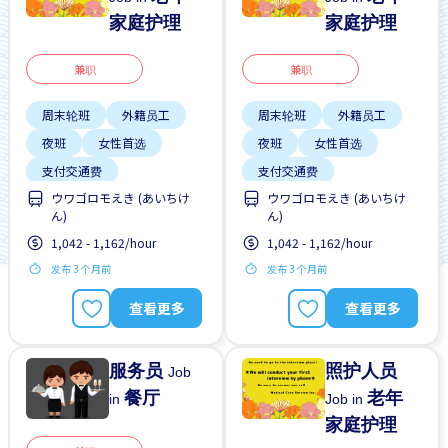
家庭护理
家庭护理
兼职
兼职
周末轮班
外籍员工
周末轮班
外籍员工
夜班
女性首选
夜班
女性首选
支付交通费
支付交通费
ウワゴロモえき (あいちけ
ウワゴロモえき (あいちけ
无经验要求
早班
无经验要求
早班
ん)
ん)
有机会被录取全职工作
有机会被录取全职工作
1,042 - 1,162/hour
1,042 - 1,162/hour
男性首选
男性首选
发布 3 个月前
发布 3 个月前
查看更多
查看更多
服务员
照护人员
Job
餐厅
老年
in
Job in
家庭护理