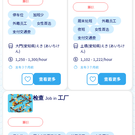
兼职
兼职
停车位
加班少
周末轮班
外籍员工
外籍员工
女性首选
夜班
女性首选
支付交通费
支付交通费
无经验要求
无需简历
大門(愛知県)えき (あいちけ
土橋(愛知県)えき (あいちけ
无经验要求
早班
男性首选
ん)
ん)
有机会被录取全职工作
自行车停放处
1,250 - 1,300/hour
1,102 - 1,222/hour
男性首选
发布 3 个月前
发布 3 个月前
查看更多
查看更多
检查
工厂
Job in
兼职