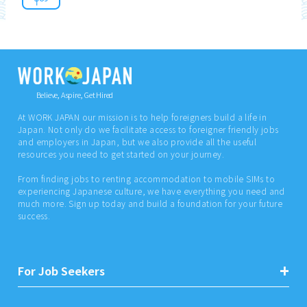
Believe, Aspire, Get Hired
At WORK JAPAN our mission is to help foreigners build a life in
Japan. Not only do we facilitate access to foreigner friendly jobs
and employers in Japan, but we also provide all the useful
resources you need to get started on your journey.
From finding jobs to renting accommodation to mobile SIMs to
experiencing Japanese culture, we have everything you need and
much more. Sign up today and build a foundation for your future
success.
For Job Seekers