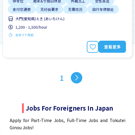
停车位
周末&节假日休息
外籍员工
女性首选
支付交通费
无经验要求
无需简历
自行车停放处
大門(愛知県)えき (あいちけん)
1,200 - 1,500/hour
发布 3 个月前
查看更多
1
Jobs For Foreigners In Japan
Apply for Part-Time Jobs, Full-Time Jobs and Tokutei
Ginou Jobs!