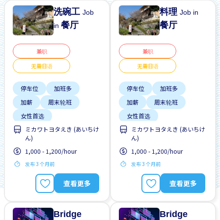
洗碗工
料理
Job
Job in
餐厅
餐厅
in
兼职
兼职
无需日语
无需日语
停车位
加班多
停车位
加班多
加薪
周末轮班
加薪
周末轮班
女性首选
女性首选
ミカワトヨタえき (あいちけ
ミカワトヨタえき (あいちけ
学生签证首选
学生签证首选
ん)
ん)
宿舍部分覆盖
宿舍部分覆盖
1,000 - 1,200/hour
1,000 - 1,200/hour
提供膳食
支付交通费
提供膳食
支付交通费
发布 3 个月前
发布 3 个月前
查看更多
查看更多
Bridge
Bridge