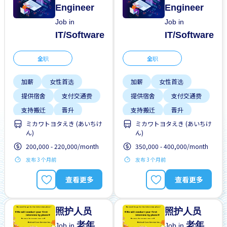
Engineer
Engineer
Job in
Job in
IT/Software
IT/Software
全职
全职
加薪
女性首选
加薪
女性首选
提供宿舍
支付交通费
提供宿舍
支付交通费
支持搬迁
晋升
支持搬迁
晋升
ミカワトヨタえき (あいちけ
ミカワトヨタえき (あいちけ
男性首选
高收入潜能
男性首选
高收入潜能
ん)
ん)
200,000 - 220,000/month
350,000 - 400,000/month
发布 3 个月前
发布 3 个月前
查看更多
查看更多
照护人员
照护人员
老年
老年
Job in
Job in