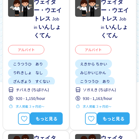
ウェイタ
ウェイタ
ー・ウエイ
ー・ウエイ
トレス
トレス
Job
Job
いんしょ
いんしょ
in
in
くてん
くてん
アルバイト
アルバイト
こうつうひ あり
えきから ちかい
りれきしょ なし
みじかいじかん
ざんぎょう すくない
こうつうひ あり
チバえき (ちばけん)
ソガえき (ちばけん)
はじめて OK
昇給
しゅう2、3にち
920 - 1,150/hour
930 - 1,163/hour
はじめて OK
求人掲載 ３ヶ月前〜
求人掲載 ３ヶ月前〜
もっと見る
もっと見る
ウェイタ
ウェイタ