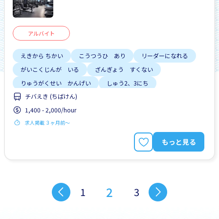
アルバイト
えきから ちかい
こうつうひ あり
リーダーになれる
がいこくじんが いる
ざんぎょう すくない
りゅうがくせい かんげい
しゅう2、3にち
チバえき (ちばけん)
はじめて OK
じてんしゃ OK
1,400 - 2,000/hour
求人掲載 ３ヶ月前〜
もっと見る
2
1
3