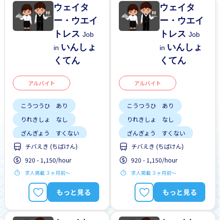
ウェイタ
ウェイタ
ー・ウエイ
ー・ウエイ
トレス
トレス
Job
Job
いんしょ
いんしょ
in
in
くてん
くてん
アルバイト
アルバイト
こうつうひ あり
こうつうひ あり
りれきしょ なし
りれきしょ なし
ざんぎょう すくない
ざんぎょう すくない
チバえき (ちばけん)
チバえき (ちばけん)
はじめて OK
昇給
はじめて OK
昇給
920 - 1,150/hour
920 - 1,150/hour
求人掲載 ３ヶ月前〜
求人掲載 ３ヶ月前〜
もっと見る
もっと見る