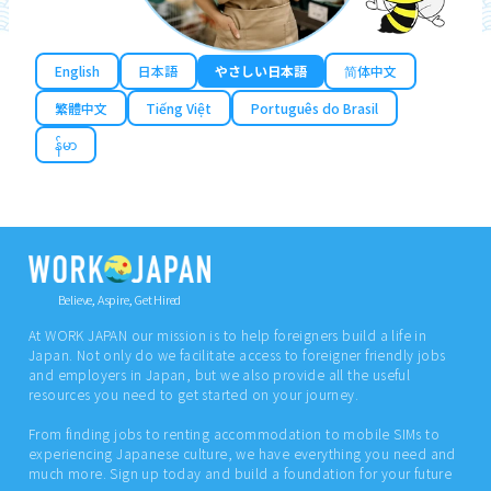
English
日本語
やさしい日本語
简体中文
繁體中文
Tiếng Việt
Português do Brasil
န်မာ
Believe, Aspire, Get Hired
At WORK JAPAN our mission is to help foreigners build a life in
Japan. Not only do we facilitate access to foreigner friendly jobs
and employers in Japan, but we also provide all the useful
resources you need to get started on your journey.
From finding jobs to renting accommodation to mobile SIMs to
experiencing Japanese culture, we have everything you need and
much more. Sign up today and build a foundation for your future