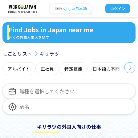
やさしい日本語
ログイン
Believe, Aspire, Get Hired
Find Jobs in Japan near me
近くの外国人求人を探す
しごとリスト
キサラヅ
アルバイト
正社員
特定技能
日本語力不問
オ
キサラヅの外国人向けの仕事