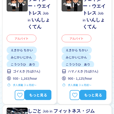
ー・ウエイ
ー・ウエイ
トレス
トレス
Job
Job
いんしょ
いんしょ
in
in
くてん
くてん
アルバイト
アルバイト
えきから ちかい
えきから ちかい
みじかいじかん
みじかいじかん
こうつうひ あり
こうつうひ あり
ゴイえき (ちばけん)
ハマノえき (ちばけん)
しゅう2、3にち
しゅう2、3にち
930 - 1,163/hour
900 - 1,125/hour
はじめて OK
はじめて OK
求人掲載 ３ヶ月前〜
求人掲載 ３ヶ月前〜
もっと見る
もっと見る
しごと
フィットネス・ジム
Job in