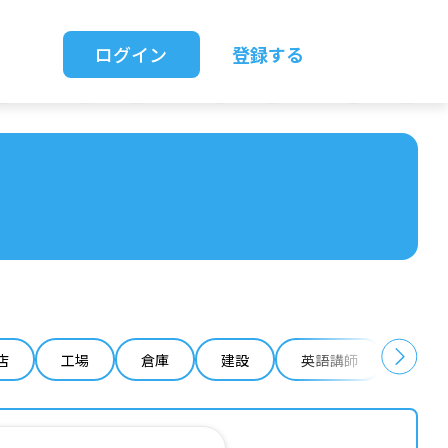
ログイン
登録する
店
工場
倉庫
建設
英語講師
IT 