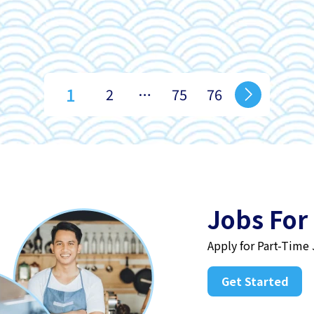
1
2
…
75
76
Jobs For
Apply for Part-Time
Get Started