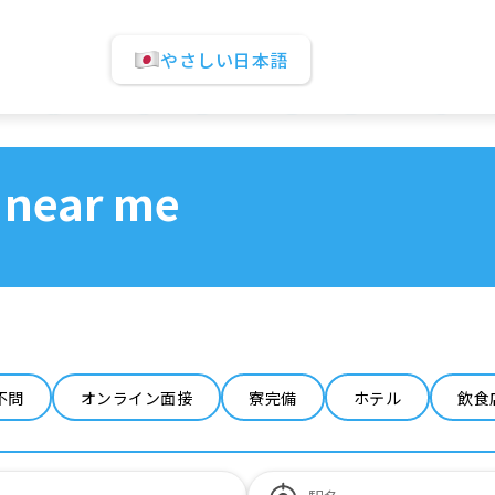
やさしい日本語
 near me
不問
オンライン面接
寮完備
ホテル
飲食