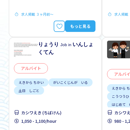
求人掲載 ３ヶ月前〜
求人掲載
もっと見る
りょうり
いんしょ
Job in
くてん
アルバイト
アルバ
えきから ちかい
がいこくじんが いる
えきから 
土日 しごと
こうつうひ
はじめて 
カシワえき (ちばけん)
カシワえ
1,050 - 1,100/hour
980 - 1