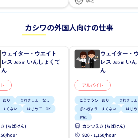
カシワの外国人向けの仕事
ウェイター・ウエイト
ウェイター・
レス
いんしょくて
レス
いん
Job in
Job in
ん
ん
イト
アルバイト
 あり
りれきしょ なし
こうつうひ あり
りれきしょ
 すくない
はじめて OK
ざんぎょう すくない
はじめ
昇給
き (ちばけん)
カシワえき (ちばけん)
,150/hour
920 - 1,150/hour