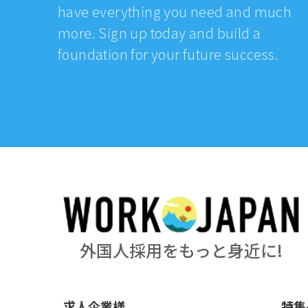
have everything you need and much
more. Sign up today and build a
foundation for your future success.
外国人採用をもっと身近に!
求人企業様
特集