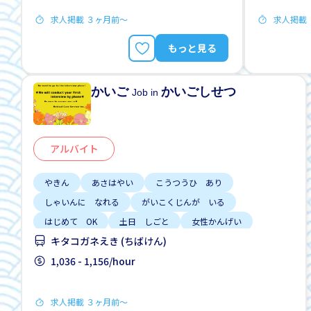
求人掲載 ３ヶ月前〜
求人掲載
もっと見る
かいご
かいごしせつ
Job in
アルバイト
やきん
あさはやい
こうつうひ あり
しゃいんに なれる
がいこくじんが いる
はじめて OK
土日 しごと
女性かんげい
キタコガネえき (ちばけん)
男性かんげい
1,036 - 1,156/hour
求人掲載 ３ヶ月前〜