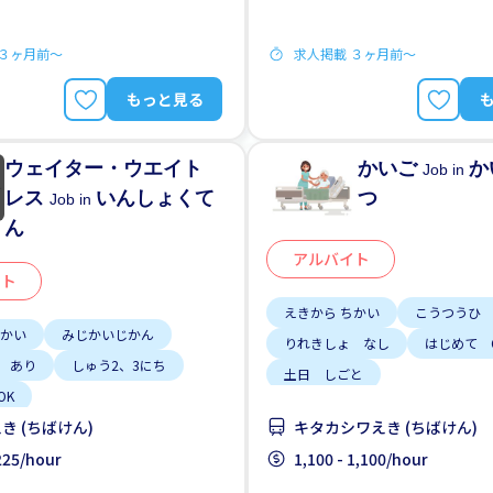
 ３ヶ月前〜
求人掲載 ３ヶ月前〜
もっと見る
ウェイター・ウエイト
かいご
か
Job in
レス
いんしょくて
つ
Job in
ん
アルバイト
イト
えきから ちかい
こうつうひ
ちかい
みじかいじかん
りれきしょ なし
はじめて 
 あり
しゅう2、3にち
土日 しごと
OK
き (ちばけん)
キタカシワえき (ちばけん)
,225/hour
1,100 - 1,100/hour