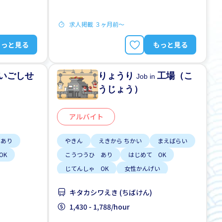
求人掲載 ３ヶ月前〜
もっと見る
もっと見る
いごしせ
りょうり
工場（こ
Job in
うじょう）
アルバイト
 あり
やきん
えきから ちかい
まえばらい
OK
こうつうひ あり
はじめて OK
じてんしゃ OK
女性かんげい
男性かんげい
キタカシワえき (ちばけん)
1,430 - 1,788/hour