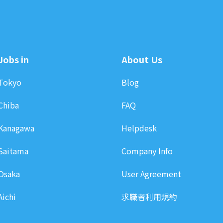
Jobs in
About Us
Tokyo
Blog
Chiba
FAQ
Kanagawa
Helpdesk
Saitama
Company Info
Osaka
User Agreement
Aichi
求職者利用規約