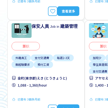
已發布 3個多月前
已發布 3
查看更多
保安人員
建築管理
Job in
兼职
兼职
外籍員工
支付交通費
每週2-3天
加班少
無經驗要求
預付工資
學生簽證首
支付交通費
金町(東京都)えき (とうきょうと)
アヤセえ
無經驗要求
1,088 - 1,360/hour
1,400 -
已發布 3個多月前
已發布 3