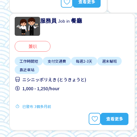
查看更多
服務員
餐廳
Job in
兼职
工作時間短
支付交通費
每週2-3天
週末輪班
靠近車站
ニシニッポリえき (とうきょうと)
1,000 - 1,250/hour
已發布 3個多月前
查看更多