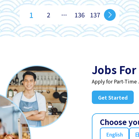
1
2
…
136
137
Jobs For
Apply for Part-Time
Get Started
Choose yo
English