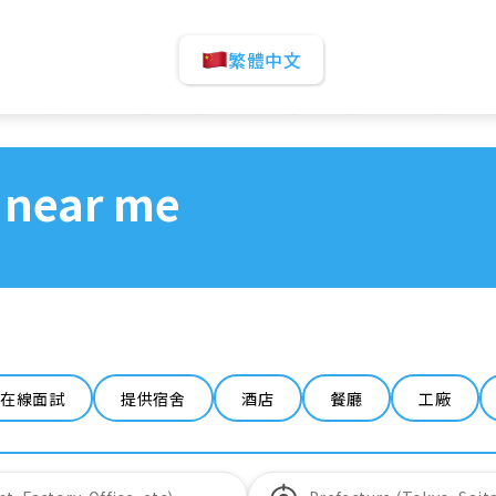
繁體中文
 near me
在線面試
提供宿舍
酒店
餐廳
工廠