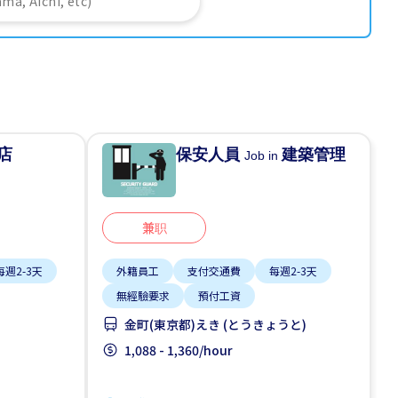
店
保安人員
建築管理
Job in
兼职
每週2-3天
外籍員工
支付交通費
每週2-3天
無經驗要求
預付工資
金町(東京都)えき (とうきょうと)
1,088 - 1,360/hour