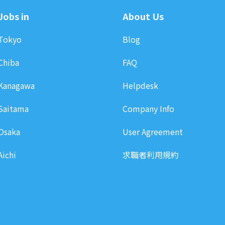
Jobs in
About Us
Tokyo
Blog
Chiba
FAQ
Kanagawa
Helpdesk
Saitama
Company Info
Osaka
User Agreement
Aichi
求職者利用規約