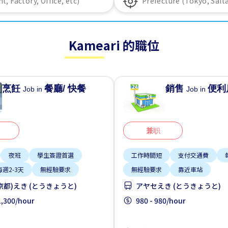
Kameari 的職位
烹飪
餐廳/ 快餐
銷售
便利
Job in
Job in
兼职
夜班
學生簽證首選
工作時間短
支付交通費
每週2-3天
無經驗要求
無經驗要求
靠近車站
京都)えき (とうきょうと)
アヤセえき (とうきょうと)
 1,300/hour
980 - 980/hour