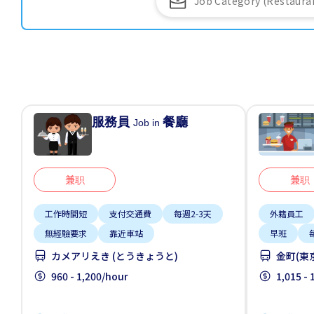
服務員
餐廳
Job in
兼职
兼职
工作時間短
支付交通費
每週2-3天
外籍員工
無經驗要求
靠近車站
早班
カメアリえき (とうきょうと)
金町(東
960 - 1,200/hour
1,015 -