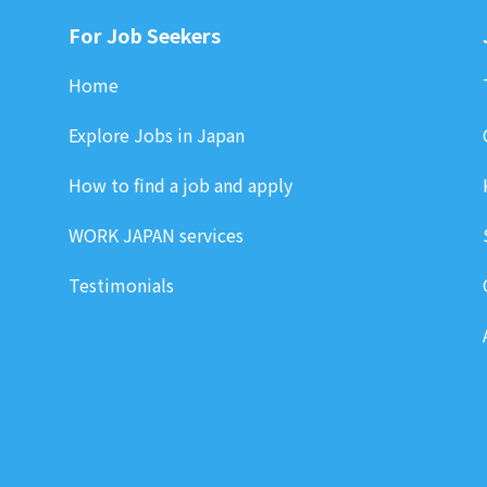
For Job Seekers
Home
Explore Jobs in Japan
How to find a job and apply
WORK JAPAN services
Testimonials