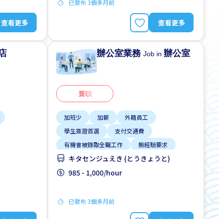
已發布 3個多月前
查看更多
查看更多
店
辦公室業務
辦公室
Job in
兼职
加班少
加薪
外籍員工
學生簽證首選
支付交通費
有機會被錄取全職工作
無經驗要求
キタセンジュえき (とうきょうと)
週末&節假日休息
週末輪班
985 - 1,000/hour
已發布 3個多月前