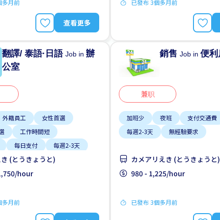
個多月前
已發布 3個多月前
查看更多
翻譯/ 泰語·日語
辦
銷售
便利
Job in
Job in
公室
兼职
外籍員工
女性首選
加班少
夜班
支付交通費
選
工作時間短
每週2-3天
無經驗要求
每日支付
每週2-3天
き (とうきょうと)
カメアリえき (とうきょうと)
 1,750/hour
980 - 1,225/hour
個多月前
已發布 3個多月前