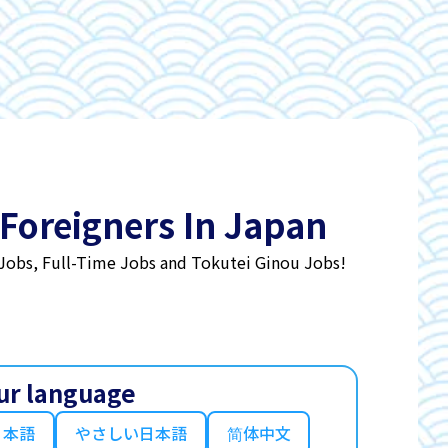
 Foreigners In Japan
 Jobs, Full-Time Jobs and Tokutei Ginou Jobs!
ur language
日本語
やさしい日本語
简体中文