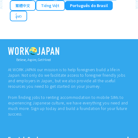
繁體中文
Tiếng Việt
Português do Brasil
န်မာ
Believe, Aspire, Get Hired
At WORK JAPAN our mission is to help foreigners build a life in
Japan. Not only do we facilitate access to foreigner friendly jobs
and employers in Japan, but we also provide all the useful
resources you need to get started on your journey.
From finding jobs to renting accommodation to mobile SIMs to
experiencing Japanese culture, we have everything you need and
much more. Sign up today and build a foundation for your future
success.