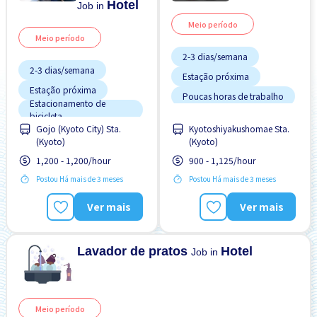
Hotel
Job in
Meio período
Meio período
2-3 dias/semana
2-3 dias/semana
Estação próxima
Estação próxima
Poucas horas de trabalho
Estacionamento de
Sem experiência OK
bicicleta
Gojo (Kyoto City) Sta.
Kyotoshiyakushomae Sta.
Estrangeiro trabalhando
Transporte pago
(Kyoto)
(Kyoto)
Menos com o tempo
Turno FDS
1,200 - 1,200/hour
900 - 1,125/hour
Preferência por Homens
Postou Há mais de 3 meses
Postou Há mais de 3 meses
Preferência por Mulheres
Preferência por Visto de
Ver mais
Ver mais
Estudante
Sem experiência OK
Lavador de pratos
Hotel
Job in
Meio período