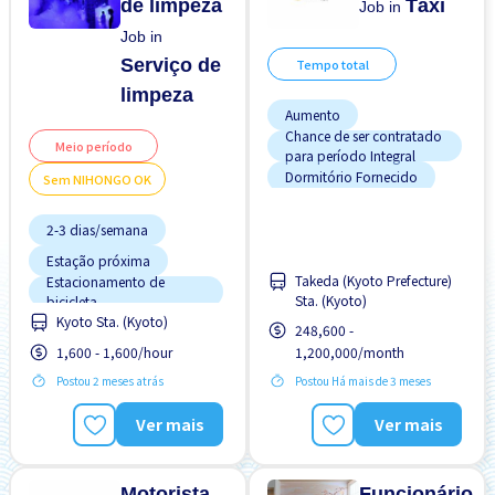
de limpeza
Táxi
Job in
Job in
Serviço de
Tempo total
limpeza
Aumento
Chance de ser contratado
Meio período
para período Integral
Dormitório Fornecido
Sem NIHONGO OK
Estacionamento de carro
2-3 dias/semana
Estrangeiro trabalhando
Manual de Treinamento
Estação próxima
para Estrangeiros
Takeda (Kyoto Prefecture)
Estacionamento de
Potêncial para Salário
Sta. (Kyoto)
bicicleta
Alto
Kyoto Sta. (Kyoto)
Estrangeiro trabalhando
248,600 -
Preferência por Homens
Manual de Treinamento
1,600 - 1,600/hour
1,200,000/month
Preferência por Mulheres
para Estrangeiros
Postou 2 meses atrás
Postou Há mais de 3 meses
Preferência por Homens
Preferência por Mulheres
Ver mais
Ver mais
Promoção
Sem experiência OK
Motorista
Funcionário