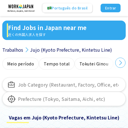
Português do Brasil
Entrar
Believe, Aspire, Get Hired
Find Jobs in Japan near me
近くの外国人求人を探す
Trabalhos
Jujo (Kyoto Prefecture, Kintetsu Line)
Meio período
Tempo total
Tokutei Ginou
Sem
Vagas em Jujo (Kyoto Prefecture, Kintetsu Line)