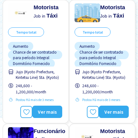
Motorista
Motorista
Táxi
Táxi
Job in
Job in
Tempo total
Tempo total
Aumento
Aumento
Chance de ser contratado
Chance de ser contratado
para período Integral
para período Integral
Dormitório Fornecido
Dormitório Fornecido
Jujo (Kyoto Prefecture,
Jujo (Kyoto Prefecture,
Estacionamento de carro
Estacionamento de carro
Kintetsu Line) Sta. (Kyoto)
Kintetsu Line) Sta. (Kyoto)
Estrangeiro trabalhando
Estrangeiro trabalhando
248,600 -
248,600 -
Manual de Treinamento
Manual de Treinamento
1,200,000/month
1,200,000/month
para Estrangeiros
para Estrangeiros
Potêncial para Salário
Potêncial para Salário
Postou Há mais de 3 meses
Postou Há mais de 3 meses
Alto
Alto
Preferência por Homens
Preferência por Homens
Ver mais
Ver mais
Preferência por Mulheres
Preferência por Mulheres
Funcionário
Motorista