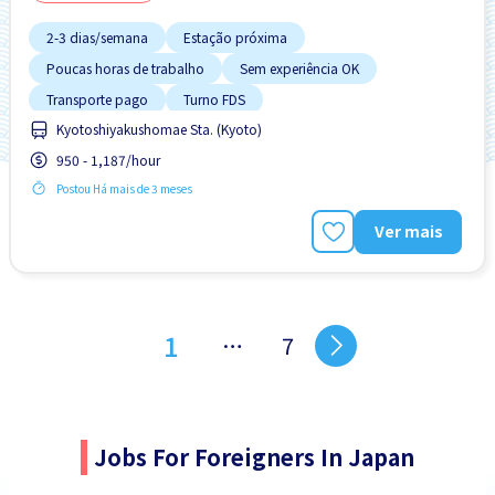
2-3 dias/semana
Estação próxima
Poucas horas de trabalho
Sem experiência OK
Transporte pago
Turno FDS
Kyotoshiyakushomae Sta. (Kyoto)
950 - 1,187/hour
Postou Há mais de 3 meses
Ver mais
1
…
7
Jobs For Foreigners In Japan