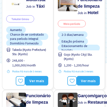
Táxi
de limpeza
Job in
Hotel
Job in
Tokutei Ginou
Meio período
Aumento
Chance de ser contratado
2-3 dias/semana
para período Integral
Estação próxima
Dormitório Fornecido
Estacionamento de
Takeda (Kyoto Prefecture)
Estação próxima
bicicleta
Sta. (Kyoto)
Estacionamento de
Gojo (Kyoto City) Sta.
Estrangeiro trabalhando
bicicleta
(Kyoto)
248,600 -
Menos com o tempo
Estacionamento de carro
1,000,000/month
1,200 - 1,200/hour
Preferência por Homens
Estrangeiro trabalhando
Postou Há mais de 3 meses
Postou Há mais de 3 meses
Manual de Treinamento
Preferência por Mulheres
para Estrangeiros
Preferência por Visto de
Ver mais
Ver mais
Potêncial para Salário
Estudante
Alto
Sem experiência OK
Funcionário
Garçom/garço
de limpeza
Restaura
Job in