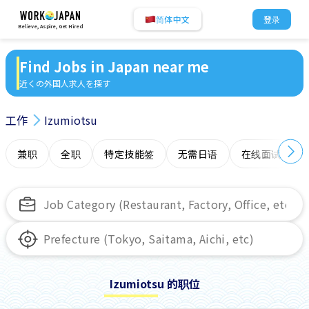
简体中文
登录
Believe, Aspire, Get Hired
Find Jobs in Japan near me
近くの外国人求人を探す
工作
Izumiotsu
兼职
全职
特定技能签
无需日语
在线面试
Izumiotsu 的职位