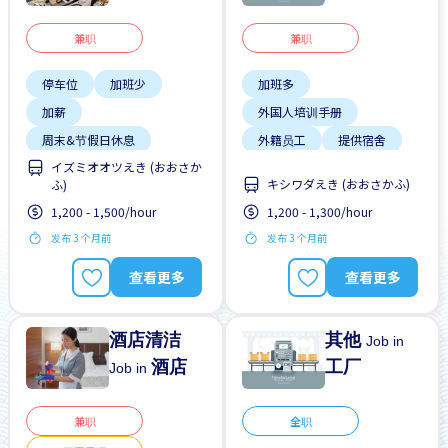
兼职
兼职
停车位
加班少
加班多
加薪
外国人培训手册
周末&节假日休息
外籍员工
提供宿舍
イズミオオツえき (おおさか
外籍员工
支付交通费
支付交通费
キシワダえき (おおさかふ)
ふ)
无经验要求
无需简历
有机会被录取全职工作
1,200 - 1,500/hour
1,200 - 1,300/hour
有机会被录取全职工作
男性首选
发布 3 个月前
发布 3 个月前
自行车停放处
查看更多
查看更多
酒店清洁
其他
Job in
酒店
工厂
Job in
兼职
全职