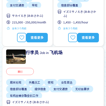
支付交通费
早班
宿舍部分覆盖
イズミサノえき (おおさか
晋升
提供宿舍
支付交通费
サカイえき (おおさかふ)
ふ)
有机会被录取全职工作
无经验要求
215,000 - 250,000/month
1,450 - 1,450/hour
靠近车站
有机会被录取全职工作
发布 3 个月前
发布 3 个月前
查看更多
查看更多
行李员
飞机场
Job in
兼职
周末轮班
外籍员工
夜班
女性首选
宿舍部分覆盖
提供宿舍
支付交通费
无经验要求
有机会被录取全职工作
イズミサノえき (おおさかふ)