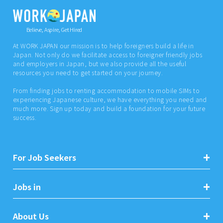
Believe, Aspire, Get Hired
At WORK JAPAN our mission is to help foreigners build a life in
Japan. Not only do we facilitate access to foreigner friendly jobs
and employers in Japan, but we also provide all the useful
resources you need to get started on your journey.
From finding jobs to renting accommodation to mobile SIMs to
experiencing Japanese culture, we have everything you need and
much more. Sign up today and build a foundation for your future
success.
For Job Seekers
Jobs in
About Us