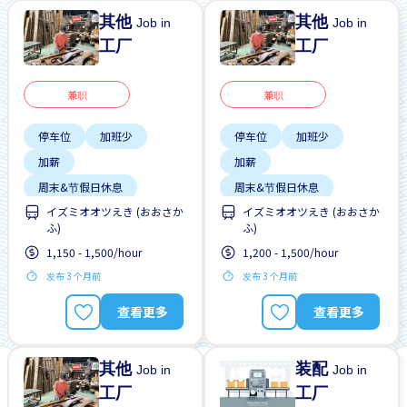
其他
其他
Job in
Job in
工厂
工厂
兼职
兼职
停车位
加班少
停车位
加班少
加薪
加薪
周末&节假日休息
周末&节假日休息
イズミオオツえき (おおさか
イズミオオツえき (おおさか
支付交通费
外籍员工
支付交通费
ふ)
ふ)
无经验要求
无需简历
无经验要求
无需简历
1,150 - 1,500/hour
1,200 - 1,500/hour
有机会被录取全职工作
有机会被录取全职工作
发布 3 个月前
发布 3 个月前
男性首选
查看更多
查看更多
其他
装配
Job in
Job in
工厂
工厂