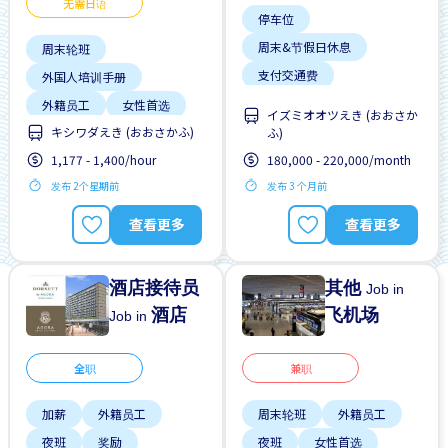
无需日语
停车位
周末&节假日休息
周末轮班
支付交通费
外国人培训手册
无经验要求
外籍员工
女性首选
イズミオオツえき (おおさか
自行车停放处
キシワダえき (おおさかふ)
工作时间短
ふ)
1,177 - 1,400/hour
180,000 - 220,000/month
支付交通费
发布 2个星期前
发布 3 个月前
无日本语要求
无经验要求
晋升
查看更多
查看更多
酒店接待员
其他
Job in
酒店
飞机场
Job in
全职
兼职
加薪
外籍员工
周末轮班
外籍员工
夜班
奖励
夜班
女性首选