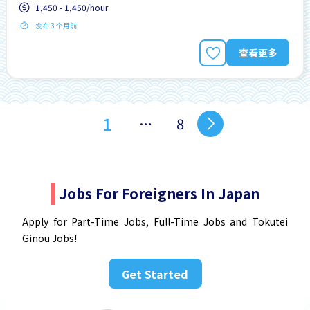
1,450 - 1,450/hour
发布 3 个月前
查看更多
1
…
8
Jobs For Foreigners In Japan
Apply for Part-Time Jobs, Full-Time Jobs and Tokutei
Ginou Jobs!
Get Started