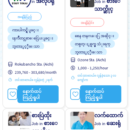
အလုပ်ရုံ
စားေ
in
Job in
သာက္ဆိုင္
အချိန်ပြည့်
အချိန်ပိုင်း
ကားပါကင္ရွိျခင္း
စေန တနဂၤေႏြ အဆိုင္း
ၾကိဳတင္လစာေငြေပးျခင္း
တစ္ပတ္ႏွစ္ရက္မွ သံုးရက္
ဘူတာႏွင့္နီးေသာ
ဘူတာႏွင့္နီးေသာ
လမ္းစရိတ္ေပးသည္
Ozone Sta. (Aichi)
လမ္းစရိတ္ေပးသည္
အမျိုးသမီး ပို၍လိုလားသည်
Rokubancho Sta. (Aichi)
အလုပ္အေတြ႕အၾကံဳရွိရန္မ
1,000 - 1,250/hour
အမျိုးသား ပို၍လိုလားသည်
လို
239,760 - 303,680/month
တင်ထားတယ်။ လွန်ခဲ့သော ၃ လ
အလုပ္အေတြ႕အၾကံဳရွိရန္မ
တင်ထားတယ်။ လွန်ခဲ့တဲ့ ၂ ရက်
ကျော်က
လို
ႏိုင္ငံျခားသားအလုပ္
နောက်ထပ်
နောက်ထပ်
ကြည့်ရှုပါ
ကြည့်ရှုပါ
စားပြဲထိုး
လက်ထောက်
စားေ
ဆေးရုံ
Job in
Job in