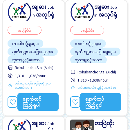
အျခား
အျခား
Job
Job
အလုပ်ရုံ
အလုပ်ရုံ
in
in
အချိန်ပိုင်း
အချိန်ပိုင်း
ကားပါကင္ရွိျခင္း
ကားပါကင္ရွိျခင္း
ၾကိဳတင္လစာေငြေပးျခင္း
ၾကိဳတင္လစာေငြေပးျခင္း
ဘူတာႏွင့္နီးေသာ
ဘူတာႏွင့္နီးေသာ
Rokubancho Sta. (Aichi)
လမ္းစရိတ္ေပးသည္
လမ္းစရိတ္ေပးသည္
Rokubancho Sta. (Aichi)
1,310 - 1,638/hour
အမျိုးသမီး ပို၍လိုလားသည်
အမျိုးသမီး ပို၍လိုလားသည်
1,310 - 1,638/hour
တင်ထားတယ်။ လွန်ခဲ့တဲ့ ၂ လ
အမျိုးသား ပို၍လိုလားသည်
အမျိုးသား ပို၍လိုလားသည်
လောက်ကပါ။
တင်ထားတယ်။ လွန်ခဲ့သော 1 လ
အလုပ္အေတြ႕အၾကံဳရွိရန္မ
အလုပ္အေတြ႕အၾကံဳရွိရန္မ
လို
လို
နောက်ထပ်
နောက်ထပ်
ႏိုင္ငံျခားသားအလုပ္
ႏိုင္ငံျခားသားအလုပ္
ကြည့်ရှုပါ
ကြည့်ရှုပါ
အျခား
စားပြဲထိုး
Job