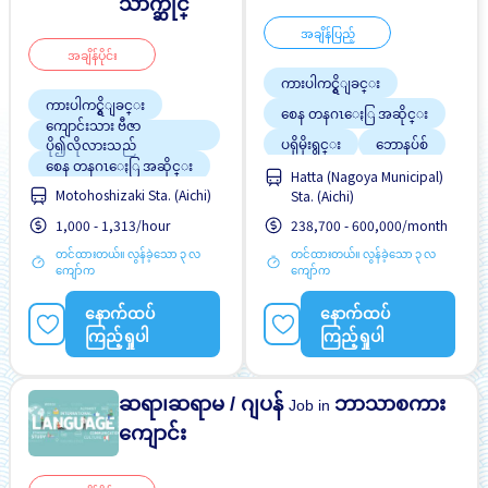
သာက္ဆိုင္
အချိန်ပြည့်
အချိန်ပိုင်း
ကားပါကင္ရွိျခင္း
ကားပါကင္ရွိျခင္း
စေန တနဂၤေႏြ အဆိုင္း
ကျောင်းသား ဗီဇာ
ပရိုမိုးရွင္း
ဘောနပ်စ်
ပို၍လိုလားသည်
စေန တနဂၤေႏြ အဆိုင္း
လမ္းစရိတ္ေပးသည္
Hatta (Nagoya Municipal)
Motohoshizaki Sta. (Aichi)
ဝင်ငွေအများအပြားရရန်
စက္ဘီးထားရန္ေနရာရွိျခင္း
Sta. (Aichi)
အလားအလာရှိသည်
1,000 - 1,313/hour
238,700 - 600,000/month
အချိန်ပြည့် အလုပ်လုပ်ခွင့်ရ
တစ္ပတ္ႏွစ္ရက္မွ သံုးရက္
ရန် အခွင့်အရေးရှိသည်
တင်ထားတယ်။ လွန်ခဲ့သော ၃ လ
တင်ထားတယ်။ လွန်ခဲ့သော ၃ လ
ပရိုမိုးရွင္း
အမျိုးသမီး ပို၍လိုလားသည်
ကျော်က
ကျော်က
အလုပ္အေတြ႕အၾကံဳရွိရန္မ
လမ္းစရိတ္ေပးသည္
လို
အချိန်ပြည့် အလုပ်လုပ်ခွင့်ရ
နောက်ထပ်
နောက်ထပ်
ရန် အခွင့်အရေးရှိသည်
ကြည့်ရှုပါ
ကြည့်ရှုပါ
အမျိုးသမီး ပို၍လိုလားသည်
ဆရာ၊ဆရာမ / ဂျပန်
ဘာသာစကား
Job in
ကျောင်း