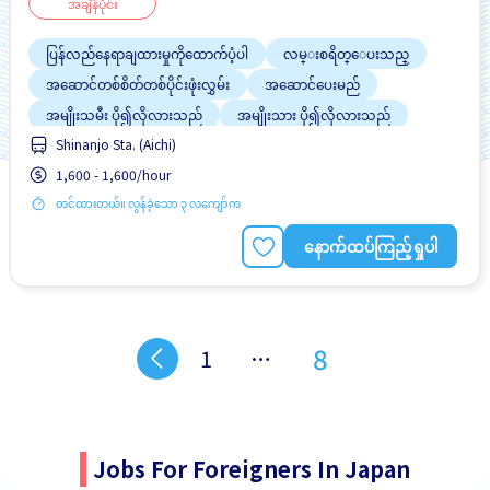
အချိန်ပိုင်း
ပြန်လည်နေရာချထားမှုကိုထောက်ပံ့ပါ
လမ္းစရိတ္ေပးသည္
အဆောင်တစ်စိတ်တစ်ပိုင်းဖုံးလွှမ်း
အဆောင်ပေးမည်
အမျိုးသမီး ပို၍လိုလားသည်
အမျိုးသား ပို၍လိုလားသည်
Shinanjo Sta. (Aichi)
အလုပ္ခ်ိန္နည္းေသာ
1,600 - 1,600/hour
တင်ထားတယ်။ လွန်ခဲ့သော ၃ လကျော်က
နောက်ထပ်ကြည့်ရှုပါ
8
1
…
Jobs For Foreigners In Japan