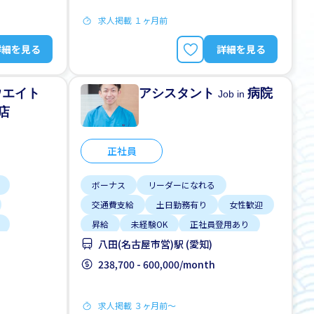
求人掲載 １ヶ月前
詳細を見る
詳細を見る
ウエイト
アシスタント
病院
Job in
店
正社員
ボーナス
リーダーになれる
交通費支給
土日勤務有り
女性歓迎
昇給
未経験OK
正社員登用あり
八田(名古屋市営)駅 (愛知)
残業少ない
238,700 - 600,000/month
求人掲載 ３ヶ月前〜