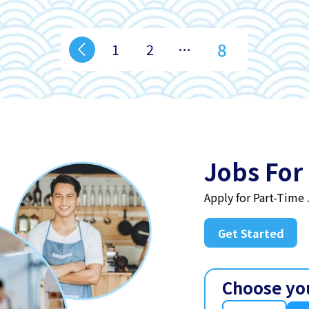
8
1
2
…
Jobs For
Apply for Part-Time
Get Started
Choose yo