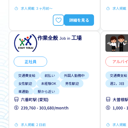
求人掲載 ３ヶ月前〜
求人掲載
詳細を見る
作業全般
工場
Job in
正社員
アルバ
交通費支給
前払い
外国人勤務中
交通費支給
女性歓迎
未経験OK
男性歓迎
週2，3日
車通勤
駅から近い
六番町駅 (愛知)
大曽根駅 
239,760 - 303,680/month
1,000 -
求人掲載 ２日前
求人掲載