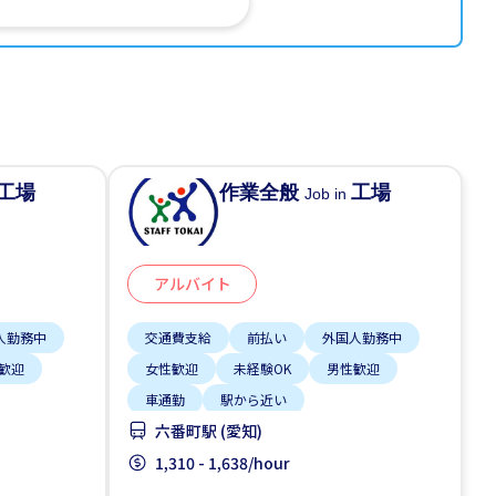
工場
作業全般
工場
Job in
アルバイト
人勤務中
交通費支給
前払い
外国人勤務中
歓迎
女性歓迎
未経験OK
男性歓迎
車通勤
駅から近い
六番町駅 (愛知)
1,310 - 1,638/hour