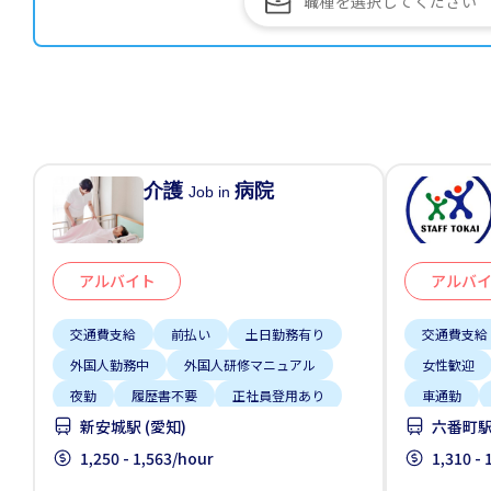
介護
病院
Job in
アルバイト
アルバ
交通費支給
前払い
土日勤務有り
交通費支給
外国人勤務中
外国人研修マニュアル
女性歓迎
夜勤
履歴書不要
正社員登用あり
車通勤
新安城駅 (愛知)
六番町駅 
自転車通勤
1,250 - 1,563/hour
1,310 -