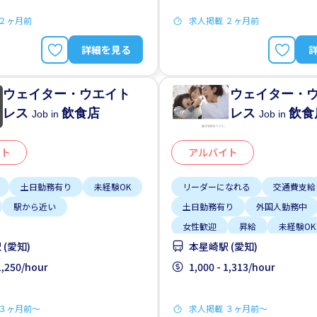
 ２ヶ月前
求人掲載 ２ヶ月前
詳細を見る
ウェイター・ウエイト
ウェイター・
レス
飲食店
レス
飲食
Job in
Job in
イト
アルバイト
土日勤務有り
未経験OK
リーダーになれる
交通費支給
駅から近い
土日勤務有り
外国人勤務中
女性歓迎
昇給
未経験OK
(愛知)
本星崎駅 (愛知)
正社員登用あり
男性歓迎
 1,250/hour
1,000 - 1,313/hour
 ３ヶ月前〜
求人掲載 ３ヶ月前〜