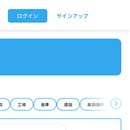
ログイン
サインアップ
店
工場
倉庫
建設
英語講師
IT 