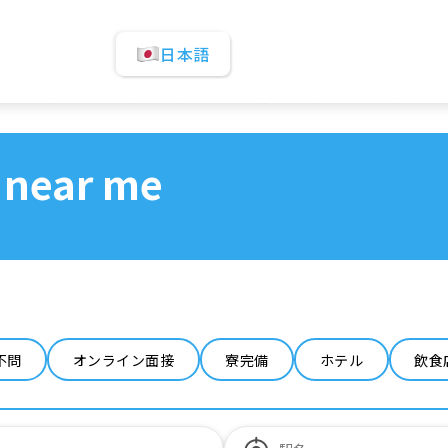
日本語
 near me
不問
オンライン面接
寮完備
ホテル
飲食