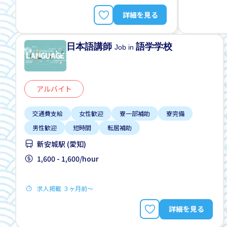
詳細を見る
日本語講師
語学学校
Job in
アルバイト
交通費支給
女性歓迎
寮一部補助
寮完備
男性歓迎
短時間
転居補助
新安城駅 (愛知)
1,600 - 1,600/hour
求人掲載 ３ヶ月前〜
詳細を見る