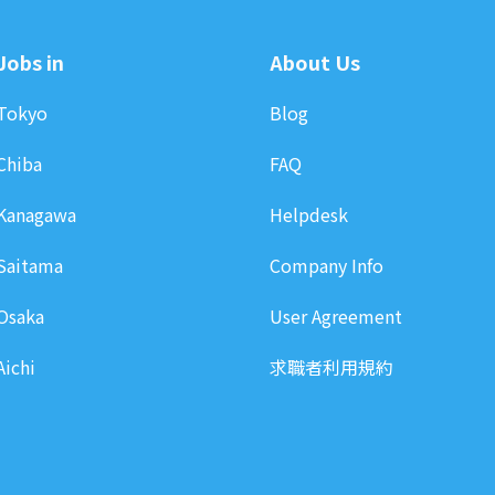
Jobs in
About Us
Tokyo
Blog
Chiba
FAQ
Kanagawa
Helpdesk
Saitama
Company Info
Osaka
User Agreement
Aichi
求職者利用規約