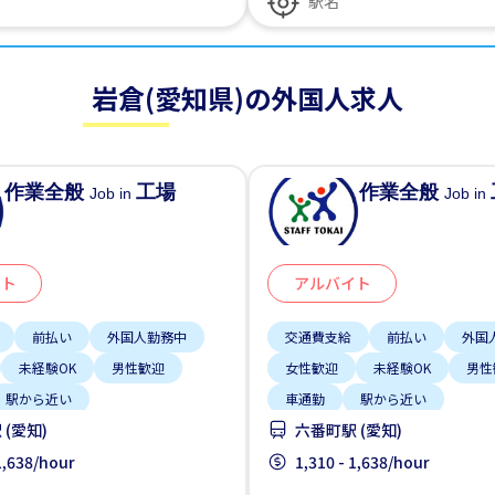
岩倉(愛知県)の外国人求人
作業全般
工場
作業全般
Job in
Job in
イト
アルバイト
前払い
外国人勤務中
交通費支給
前払い
外国
未経験OK
男性歓迎
女性歓迎
未経験OK
男性
駅から近い
車通勤
駅から近い
(愛知)
六番町駅 (愛知)
 1,638/hour
1,310 - 1,638/hour