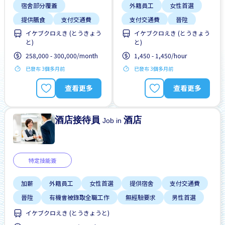
宿舍部分覆蓋
外籍員工
女性首選
提供膳食
支付交通費
支付交通費
晉陞
イケブクロえき (とうきょう
イケブクロえき (とうきょう
無經驗要求
獎勵
有機會被錄取全職工作
と)
と)
男性首選
靠近車站
無經驗要求
獎勵
258,000 - 300,000/month
1,450 - 1,450/hour
高收入潛能
已發布 3個多月前
已發布 3個多月前
查看更多
查看更多
酒店接待員
酒店
Job in
特定技能簽
加薪
外籍員工
女性首選
提供宿舍
支付交通費
晉陞
有機會被錄取全職工作
無經驗要求
男性首選
イケブクロえき (とうきょうと)