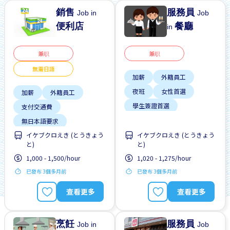
銷售
服務員
Job in
Job
便利店
餐廳
in
兼职
兼职
無需日語
加薪
外籍員工
夜班
女性首選
加薪
外籍員工
學生簽證首選
支付交通費
提供膳食
支付交通費
無日本語要求
早班
每週2-3天
イケブクロえき (とうきょう
イケブクロえき (とうきょう
無經驗要求
と)
と)
1,000 - 1,500/hour
1,020 - 1,275/hour
已發布 3個多月前
已發布 3個多月前
查看更多
查看更多
烹飪
服務員
Job in
Job