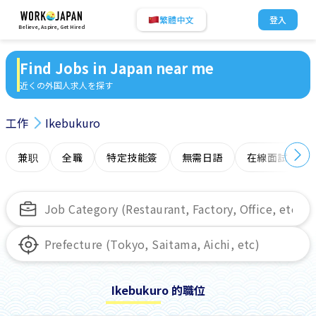
繁體中文
登入
Believe, Aspire, Get Hired
Find Jobs in Japan near me
近くの外国人求人を探す
工作
Ikebukuro
兼职
全職
特定技能簽
無需日語
在線面試
Ikebukuro 的職位