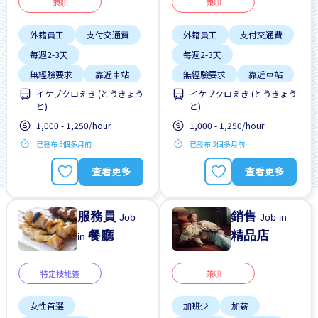
兼职
兼职
外籍員工
支付交通費
外籍員工
支付交通費
每週2-3天
每週2-3天
無經驗要求
靠近車站
無經驗要求
靠近車站
イケブクロえき (とうきょう
イケブクロえき (とうきょう
と)
と)
1,000 - 1,250/hour
1,000 - 1,250/hour
已發布 3個多月前
已發布 3個多月前
查看更多
查看更多
服務員
銷售
Job
Job in
餐廳
精品店
in
特定技能簽
兼职
女性首選
加班少
加薪