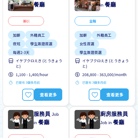
餐廳
餐廳
in
兼职
全職
加薪
外籍員工
加薪
外籍員工
夜班
學生簽證首選
女性首選
每週2-3天
學生簽證首選
イケブクロえき (とうきょう
イケブクロえき (とうきょう
無經驗要求
男性首選
宿舍部分覆蓋
と)
と)
靠近車站
提供膳食
支付交通費
1,100 - 1,400/hour
208,800 - 363,000/month
晉陞
已發布 3個多月前
已發布 3個多月前
有機會被錄取全職工作
查看更多
查看更多
服務員
廚房服務員
Job
餐廳
餐廳
in
Job in