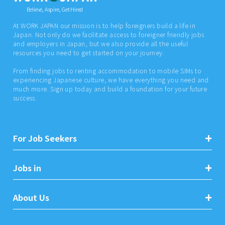
Believe, Aspire, Get Hired
At WORK JAPAN our mission is to help foreigners build a life in
Japan. Not only do we facilitate access to foreigner friendly jobs
and employers in Japan, but we also provide all the useful
resources you need to get started on your journey.
From finding jobs to renting accommodation to mobile SIMs to
experiencing Japanese culture, we have everything you need and
much more. Sign up today and build a foundation for your future
success.
For Job Seekers
Jobs in
About Us