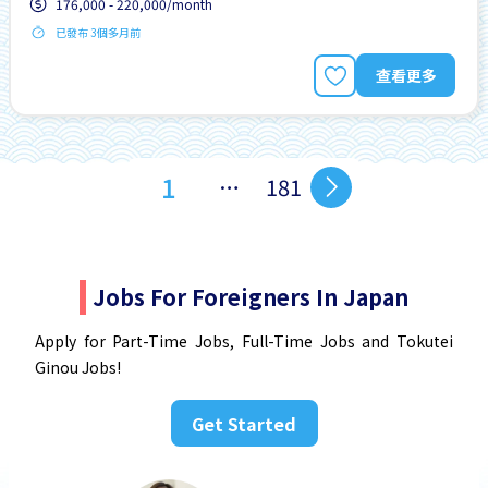
176,000 - 220,000/month
已發布 3個多月前
查看更多
1
…
181
Jobs For Foreigners In Japan
Apply for Part-Time Jobs, Full-Time Jobs and Tokutei
Ginou Jobs!
Get Started