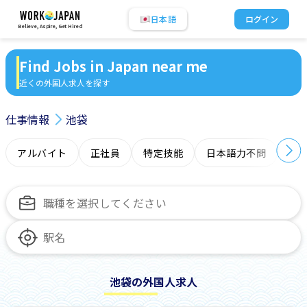
日本語
ログイン
Believe, Aspire, Get Hired
Find Jobs in Japan near me
近くの外国人求人を探す
仕事情報
池袋
アルバイト
正社員
特定技能
日本語力不問
オ
池袋の外国人求人