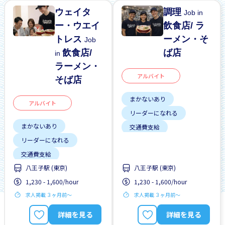
ウェイタ
調理
Job in
ー・ウエイ
飲食店/ ラ
トレス
ーメン・そ
Job
飲食店/
ば店
in
ラーメン・
アルバイト
そば店
まかないあり
アルバイト
リーダーになれる
まかないあり
交通費支給
リーダーになれる
土日勤務有り
交通費支給
外国人勤務中
八王子駅 (東京)
八王子駅 (東京)
土日勤務有り
女性歓迎
履歴書不要
1,230 - 1,600/hour
1,230 - 1,600/hour
外国人勤務中
昇給
正社員登用あり
求人掲載 ３ヶ月前〜
求人掲載 ３ヶ月前〜
女性歓迎
履歴書不要
昇給
正社員登用あり
詳細を見る
詳細を見る