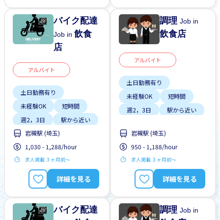
バイク配達
調理
Job in
飲食
飲食店
Job in
店
アルバイト
アルバイト
土日勤務有り
土日勤務有り
未経験OK
短時間
未経験OK
短時間
週2，3日
駅から近い
週2，3日
駅から近い
岩槻駅 (埼玉)
岩槻駅 (埼玉)
1,030 - 1,288/hour
950 - 1,188/hour
求人掲載 ３ヶ月前〜
求人掲載 ３ヶ月前〜
詳細を見る
詳細を見る
バイク配達
調理
Job in