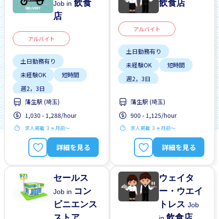
飲食
飲食店
Job in
店
アルバイト
アルバイト
土日勤務有り
土日勤務有り
未経験OK
短時間
未経験OK
短時間
週2，3日
週2，3日
蒲生駅 (埼玉)
蒲生駅 (埼玉)
1,030 - 1,288/hour
900 - 1,125/hour
求人掲載 ３ヶ月前〜
求人掲載 ３ヶ月前〜
詳細を見る
詳細を見る
セールス
ウェイタ
コン
ー・ウエイ
Job in
ビニエンス
トレス
Job
ストア
飲食店
in