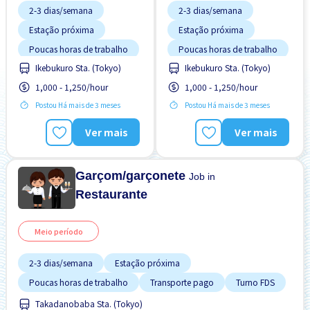
2-3 dias/semana
2-3 dias/semana
Estação próxima
Estação próxima
Poucas horas de trabalho
Poucas horas de trabalho
Ikebukuro Sta. (Tokyo)
Ikebukuro Sta. (Tokyo)
Transporte pago
Transporte pago
1,000 - 1,250/hour
1,000 - 1,250/hour
Turno FDS
Turno FDS
Postou Há mais de 3 meses
Postou Há mais de 3 meses
Ver mais
Ver mais
Garçom/garçonete
Job in
Restaurante
Meio período
2-3 dias/semana
Estação próxima
Poucas horas de trabalho
Transporte pago
Turno FDS
Takadanobaba Sta. (Tokyo)