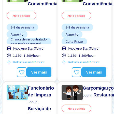
Conveniência
Conveniência
Meio período
Meio período
2-3 dias/semana
2-3 dias/semana
Aumento
Aumento
Chance de ser contratado
Curto Prazo
para período Integral
Ikebukuro Sta. (Tokyo)
Ikebukuro Sta. (Tokyo)
Curto Prazo
Estação próxima
1,150 - 1,500/hour
1,150 - 1,500/hour
Estação próxima
Estrangeiro trabalhando
Manual de Treinamento
Postou Há mais de 3 meses
Postou Há mais de 3 meses
Estrangeiro trabalhando
para Estrangeiros
FDS & FER desligado
Menos com o tempo
Ver mais
Ver mais
Manual de Treinamento
Poucas horas de trabalho
para Estrangeiros
Menos com o tempo
Preferência por Homens
Funcionário
Garçom/garço
de limpeza
Restaura
Job in
Job in
Serviço de
Meio período