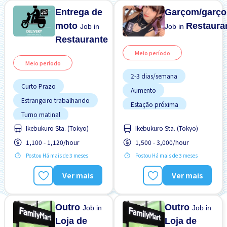
Entrega de
Garçom/garço
moto
Restaura
Job in
Job in
Restaurante
Meio período
Meio período
2-3 dias/semana
Curto Prazo
Aumento
Estrangeiro trabalhando
Estação próxima
Potêncial para Salário
Turno matinal
Alto
Ikebukuro Sta. (Tokyo)
Ikebukuro Sta. (Tokyo)
Turno noturno
Preferência por Mulheres
1,100 - 1,120/hour
1,500 - 3,000/hour
Promoção
Postou Há mais de 3 meses
Postou Há mais de 3 meses
Refeições Fornecidas
Ver mais
Ver mais
Sem experiência OK
Transporte pago
Outro
Outro
Job in
Job in
Loja de
Loja de