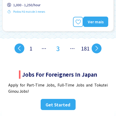
1,000 - 1,250/hour
Postou Há mais de 3 meses
Ver mais
3
1
…
…
181
Jobs For Foreigners In Japan
Apply for Part-Time Jobs, Full-Time Jobs and Tokutei
Ginou Jobs!
Get Started