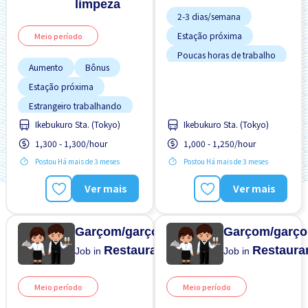
limpeza
2-3 dias/semana
Estação próxima
Meio período
Poucas horas de trabalho
Aumento
Bônus
Transporte pago
Estação próxima
Turno FDS
Estrangeiro trabalhando
Ikebukuro Sta. (Tokyo)
Ikebukuro Sta. (Tokyo)
FDS & FER desligado
1,300 - 1,300/hour
1,000 - 1,250/hour
Menos com o tempo
Postou Há mais de 3 meses
Postou Há mais de 3 meses
Poucas horas de trabalho
Preferência por Homens
Ver mais
Ver mais
Preferência por Mulheres
Garçom/garçonete
Garçom/garço
Restaurante
Restaura
Job in
Job in
Meio período
Meio período