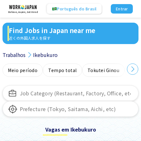
Português do Brasil
Entrar
Believe, Aspire, Get Hired
Find Jobs in Japan near me
近くの外国人求人を探す
Trabalhos
Ikebukuro
Meio período
Tempo total
Tokutei Ginou
Sem
Vagas em Ikebukuro