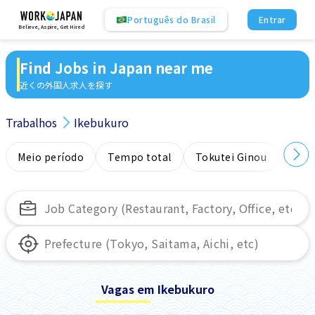
Português do Brasil
Entrar
Believe, Aspire, Get Hired
Find Jobs in Japan near me
近くの外国人求人を探す
Trabalhos
Ikebukuro
Meio período
Tempo total
Tokutei Ginou
Sem
Vagas em Ikebukuro