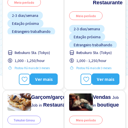
Restaurante
Meio período
2-3 dias/semana
Meio período
Estação próxima
2-3 dias/semana
Estrangeiro trabalhando
Estação próxima
Sem experiência OK
Estrangeiro trabalhando
Transporte pago
Ikebukuro Sta. (Tokyo)
Ikebukuro Sta. (Tokyo)
Sem experiência OK
1,000 - 1,250/hour
1,000 - 1,250/hour
Transporte pago
Postou Há mais de 3 meses
Postou Há mais de 3 meses
Ver mais
Ver mais
Garçom/garçonete
Vendas
Job
Restaurante
boutique
Job in
in
Tokutei Ginou
Meio período