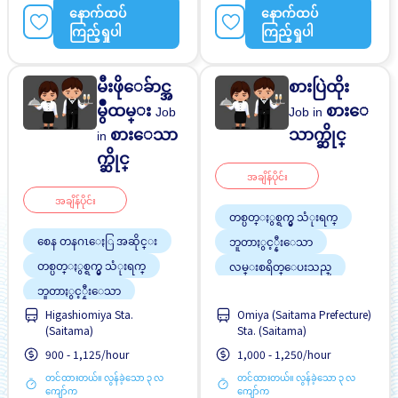
ႏိုင္ငံျခားသားအလုပ္
နောက်ထပ်
နောက်ထပ်
ဂ်ပန္စာမတတ္လည္းအဆ
ကြည့်ရှုပါ
ကြည့်ရှုပါ
င္ေျပသည္
မီးဖိုေခ်ာင္အ
စားပြဲထိုး
မွဳထမ္း
စားေ
Job
Job in
စားေသာ
သာက္ဆိုင္
in
က္ဆိုင္
အချိန်ပိုင်း
အချိန်ပိုင်း
တစ္ပတ္ႏွစ္ရက္မွ သံုးရက္
စေန တနဂၤေႏြ အဆိုင္း
ဘူတာႏွင့္နီးေသာ
တစ္ပတ္ႏွစ္ရက္မွ သံုးရက္
လမ္းစရိတ္ေပးသည္
အလုပ္အေတြ႕အၾကံဳရွိရန္မ
ဘူတာႏွင့္နီးေသာ
လို
အလုပ္အေတြ႕အၾကံဳရွိရန္မ
Higashiomiya Sta.
Omiya (Saitama Prefecture)
အလုပ္ခ်ိန္နည္းေသာ
လို
(Saitama)
Sta. (Saitama)
အလုပ္ခ်ိန္နည္းေသာ
900 - 1,125/hour
1,000 - 1,250/hour
တင်ထားတယ်။ လွန်ခဲ့သော ၃ လ
တင်ထားတယ်။ လွန်ခဲ့သော ၃ လ
ကျော်က
ကျော်က