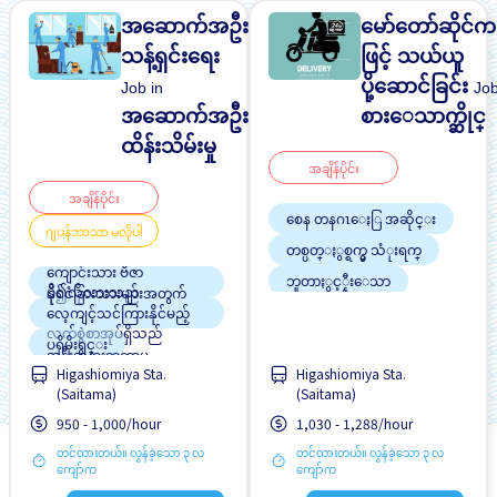
အဆောက်အဦး
မော်တော်ဆိုင်
သန့်ရှင်းရေး
ဖြင့် သယ်ယူ
ပို့ဆောင်ခြင်း
Job in
Job
အဆောက်အဦး
စားေသာက္ဆိုင္
ထိန်းသိမ်းမှု
အချိန်ပိုင်း
အချိန်ပိုင်း
စေန တနဂၤေႏြ အဆိုင္း
ဂျပန်ဘာသာ မလိုပါ
တစ္ပတ္ႏွစ္ရက္မွ သံုးရက္
ကျောင်းသား ဗီဇာ
ဘူတာႏွင့္နီးေသာ
ပို၍လိုလားသည်
နိုင်ငံခြားသားများအတွက်
အလုပ္အေတြ႕အၾကံဳရွိရန္မ
လေ့ကျင့်သင်ကြားနိုင်မည့်
လို
လက်စွဲစာအုပ်ရှိသည်
အလုပ္ခ်ိန္နည္းေသာ
ပရိုမိုးရွင္း
အနီးအနားဘူတာမှ
Higashiomiya Sta.
Higashiomiya Sta.
ဘတ်စ်ကားဝင်ဆောင်မှုရှိ
(Saitama)
(Saitama)
သည်
အမျိုးသမီး ပို၍လိုလားသည်
950 - 1,000/hour
1,030 - 1,288/hour
အမျိုးသား ပို၍လိုလားသည်
တင်ထားတယ်။ လွန်ခဲ့သော ၃ လ
တင်ထားတယ်။ လွန်ခဲ့သော ၃ လ
အလုပ္အေတြ႕အၾကံဳရွိရန္မ
ကျော်က
ကျော်က
လို