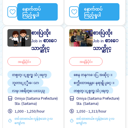
နောက်ထပ်
နောက်ထပ်
ကြည့်ရှုပါ
ကြည့်ရှုပါ
စားပြဲထိုး
စားပြဲထိုး
စားေ
စားေ
Job in
Job in
သာက္ဆိုင္
သာက္ဆိုင္
အချိန်ပိုင်း
အချိန်ပိုင်း
တစ္ပတ္ႏွစ္ရက္မွ သံုးရက္
စေန တနဂၤေႏြ အဆိုင္း
ဘူတာႏွင့္နီးေသာ
စက္ဘီးထားရန္ေနရာရွိျခင္း
လမ္းစရိတ္ေပးသည္
တစ္ပတ္ႏွစ္ရက္မွ သံုးရက္
အလုပ္အေတြ႕အၾကံဳရွိရန္မ
Omiya (Saitama Prefecture)
Omiya (Saitama Prefecture)
ထမင်းကျွေးမည်
လို
Sta. (Saitama)
Sta. (Saitama)
အလုပ္ခ်ိန္နည္းေသာ
ပရိုမိုးရွင္း
1,000 - 1,250/hour
1,050 - 1,313/hour
လမ္းစရိတ္ေပးသည္
တင်ထားတယ်။ လွန်ခဲ့သော ၃ လ
တင်ထားတယ်။ လွန်ခဲ့သော ၃ လ
ဝင်ငွေအများအပြားရရန်
ကျော်က
ကျော်က
အလားအလာရှိသည်
အချိန်ပြည့် အလုပ်လုပ်ခွင့်ရ