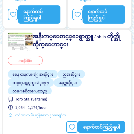
အလားအလာရှိသည်
အချိန်ပြည့် အလုပ်လုပ်ခွင့်ရ
ရန် အခွင့်အရေးရှိသည်
နောက်ထပ်
နောက်ထပ်
အမျိုးသမီး ပို၍လိုလားသည်
ကြည့်ရှုပါ
ကြည့်ရှုပါ
အနီးကပ္ေစာင့္ေရွာက္သူ
တိုက္အို
Job in
တိုက္ေဟာင္း
အချိန်ပိုင်း
စေန တနဂၤေႏြ အဆိုင္း
ညအဆိုင္း
တစ္ပတ္ႏွစ္ရက္မွ သံုးရက္
မနက္အဆိုင္း
လမ္းစရိတ္ေပးသည္
Toro Sta. (Saitama)
အချိန်ပြည့် အလုပ်လုပ်ခွင့်ရရန် အခွင့်အရေးရှိသည်
1,054 - 1,174/hour
အမျိုးသမီး ပို၍လိုလားသည်
အမျိုးသား ပို၍လိုလားသည်
တင်ထားတယ်။ လွန်ခဲ့သော ၃ လကျော်က
အလုပ္အေတြ႕အၾကံဳရွိရန္မလို
နောက်ထပ်ကြည့်ရှုပါ