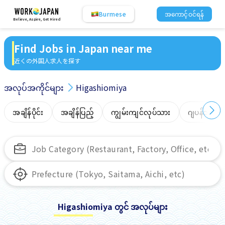
Burmese
အကောင့်ဝင်ရန်
Believe, Aspire, Get Hired
Find Jobs in Japan near me
近くの外国人求人を探す
အလုပ်အကိုင်များ
Higashiomiya
အချိန်ပိုင်း
အချိန်ပြည့်
ကျွမ်းကျင်လုပ်သား
ဂျပန်ဘာသာ
Higashiomiya တွင် အလုပ်များ