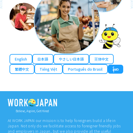
English
日本語
やさしい日本語
简体中文
繁體中文
Tiếng Việt
Português do Brasil
န်မာ
Believe, Aspire, Get Hired
At WORK JAPAN our mission is to help foreigners build a life in
Japan. Not only do we facilitate access to foreigner friendly jobs
and employers in Japan, but we also provide all the useful