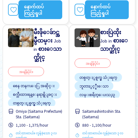
ရန် အခွင့်အရေးရှိသည်
နောက်ထပ်
နောက်ထပ်
အမျိုးသမီး ပို၍လိုလားသည်
ကြည့်ရှုပါ
ကြည့်ရှုပါ
မီးဖိုေခ်ာင္အ
စားပြဲထိုး
မွဳထမ္း
စားေ
Job
Job in
စားေသာ
သာက္ဆိုင္
in
က္ဆိုင္
အချိန်ပိုင်း
အချိန်ပိုင်း
တစ္ပတ္ႏွစ္ရက္မွ သံုးရက္
စေန တနဂၤေႏြ အဆိုင္း
ဘူတာႏွင့္နီးေသာ
စက္ဘီးထားရန္ေနရာရွိျခင္း
လမ္းစရိတ္ေပးသည္
အလုပ္အေတြ႕အၾကံဳရွိရန္မ
တစ္ပတ္ႏွစ္ရက္မွ သံုးရက္
လို
Omiya (Saitama Prefecture)
Saitamashintoshin Sta.
ထမင်းကျွေးမည်
အလုပ္ခ်ိန္နည္းေသာ
Sta. (Saitama)
(Saitama)
ပရိုမိုးရွင္း
1,100 - 1,375/hour
880 - 1,100/hour
လမ္းစရိတ္ေပးသည္
တင်ထားတယ်။ လွန်ခဲ့သော ၃ လ
တင်ထားတယ်။ လွန်ခဲ့သော ၃ လ
ဝင်ငွေအများအပြားရရန်
ကျော်က
ကျော်က