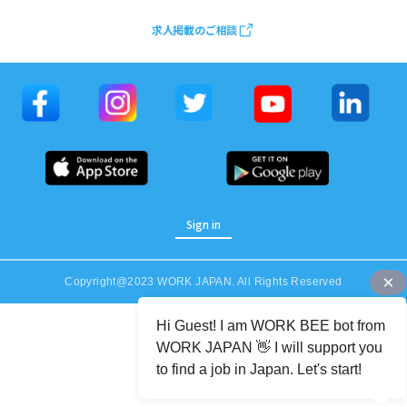
求人掲載のご相談
Sign in
Copyright@2023 WORK JAPAN. All Rights Reserved
Job Category (Restaurant, Factory, Office, etc)
Hi Guest! I am WORK BEE bot from
WORK JAPAN 👋 I will support you
to find a job in Japan. Let's start!