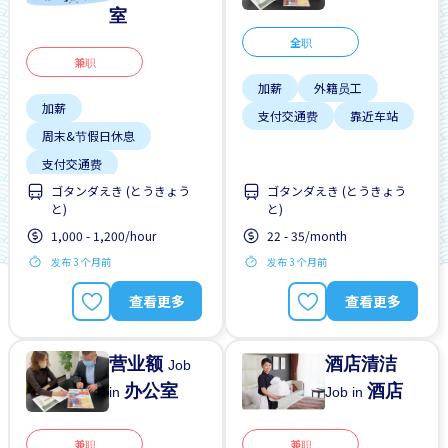
室
全职
兼职
加薪
外籍员工
加薪
支付交通费
靠近车站
周末&节假日休息
支付交通费
ゴタンダえき (とうきょう
ゴタンダえき (とうきょう
无经验要求
靠近车站
と)
と)
1,000 - 1,200/hour
22 - 35/month
发布 3 个月前
发布 3 个月前
查看更多
查看更多
营业额
酒店清洁
Job
办公室
酒店
in
Job in
兼职
兼职