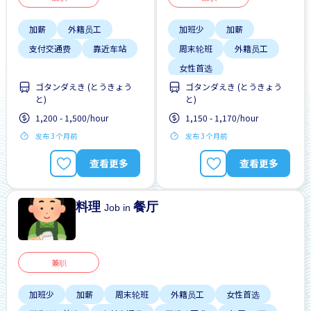
加薪
外籍员工
加班少
加薪
支付交通费
靠近车站
周末轮班
外籍员工
女性首选
ゴタンダえき (とうきょう
ゴタンダえき (とうきょう
学生签证首选
と)
と)
支付交通费
1,200 - 1,500/hour
1,150 - 1,170/hour
无经验要求
发布 3 个月前
发布 3 个月前
每周2-3天
查看更多
查看更多
料理
餐厅
Job in
兼职
加班少
加薪
周末轮班
外籍员工
女性首选