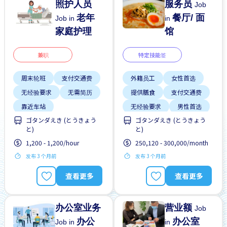
照护人员
服务员
Job
老年
餐厅/ 面
Job in
in
家庭护理
馆
兼职
特定技能签
周末轮班
支付交通费
外籍员工
女性首选
无经验要求
无需简历
提供膳食
支付交通费
靠近车站
无经验要求
男性首选
ゴタンダえき (とうきょう
ゴタンダえき (とうきょう
靠近车站
と)
と)
1,200 - 1,200/hour
250,120 - 300,000/month
发布 3 个月前
发布 3 个月前
查看更多
查看更多
办公室业务
营业额
Job
办公
办公室
Job in
in