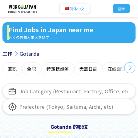
简体中文
登录
Believe, Aspire, Get Hired
Find Jobs in Japan near me
近くの外国人求人を探す
工作
Gotanda
兼职
全职
特定技能签
无需日语
在线面试
Gotanda 的职位