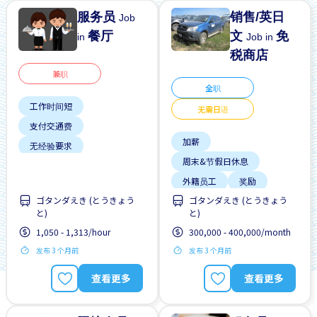
服务员
销售/英日
Job
餐厅
文
免
in
Job in
税商店
兼职
全职
工作时间短
无需日语
支付交通费
加薪
无经验要求
周末&节假日休息
每周2-3天
靠近车站
外籍员工
奖励
ゴタンダえき (とうきょう
ゴタンダえき (とうきょう
支付交通费
と)
と)
无日本语要求
晋升
1,050 - 1,313/hour
300,000 - 400,000/month
靠近车站
高收入潜能
发布 3 个月前
发布 3 个月前
查看更多
查看更多