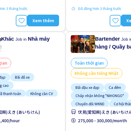
ương
Tạm ứng lương
ơn 3 tháng trước
Đã đăng Hơn 3 tháng trước
Xem thêm
X
Khác
Nhà máy
Bartender
Job in
Job 
hàng / Quầy b
gian
Toàn thời gian
Không cần tiếng Nhật
 đạp
Bãi đỗ xe
ng cao
Bãi đậu xe đạp
Ca đêm
đã thanh toán
Không cần CV
Chấp nhận không "NIHONGO"
kinh nghiệm
Tạm ứng lương
Chuyển đổi WKND
Cơ hội thă
gày
Ưu tiên nam giới
知県)えき (あいちけん)
伏見(愛知県)えき (あいちけん
Gần ga tàu
Hỗ trợ bữa ăn
 1,400/hour
Lao động người nước ngoài
275,000 - 300,000/month
N