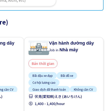
re)
ng dây
Vận hành đường dây
Nhà máy
Job in
Bán thời gian
Bãi đậu xe đạp
Bãi đỗ xe
Cơ hội lương cao
ng cần CV
Giao dịch đã thanh toán
Không cần CV
)
伏見(愛知県)えき (あいちけん)
Không cần kinh nghiệm
Lao động người nước ngoài
1,400 - 1,400/hour
Nhiều hơn theo thời gian