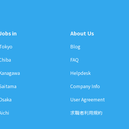
Jobs in
About Us
Tokyo
Blog
Chiba
FAQ
Kanagawa
Helpdesk
Saitama
Company Info
Osaka
User Agreement
Aichi
求職者利用規約