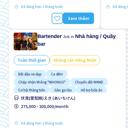
Đã đăng Hơn 3 tháng trước
Đã đăng H
Xem thêm
Bartender
Nhà hàng / Quầy
Job in
bar
Toàn thời gian
Không cần tiếng Nhật
Bãi đậu xe đạp
Ca đêm
Chấp nhận không "NIHONGO"
Chuyển đổi WKND
Cơ hội thăng tiến
Gần ga tàu
Hỗ trợ bữa ăn
伏見(愛知県)えき (あいちけん)
Lao động người nước ngoài
Nâng cao
275,000 - 300,000/month
Đã đăng Hơn 3 tháng trước