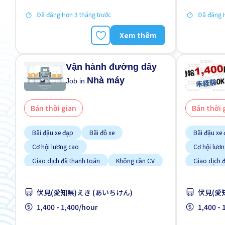
Tạm ứng lương
Tạm ứng l
Đã đăng Hơn 3 tháng trước
Đã đăng H
Xem thêm
Vận hành đường dây
Nhà máy
Job in
Bán thời gian
Bán thời 
Bãi đậu xe đạp
Bãi đỗ xe
Bãi đậu xe
Cơ hội lương cao
Cơ hội lươ
Giao dịch đã thanh toán
Không cần CV
Giao dịch 
Không cần kinh nghiệm
Không cần 
Lao động người nước ngoài
Trả hàng n
伏見(愛知県)えき (あいちけん)
伏見(愛
Tạm ứng lương
Trả hàng ngày
1,400 - 1,400/hour
1,400 -