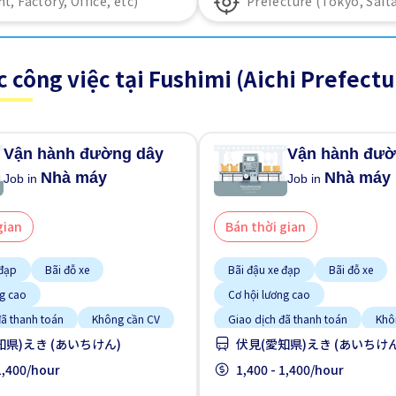
c công việc tại Fushimi (Aichi Prefectu
Vận hành đường dây
Vận hành đườ
Nhà máy
Nhà máy
Job in
Job in
gian
Bán thời gian
 đạp
Bãi đỗ xe
Bãi đậu xe đạp
Bãi đỗ xe
ng cao
Cơ hội lương cao
đã thanh toán
Không cần CV
Giao dịch đã thanh toán
Khô
知県)えき (あいちけん)
伏見(愛知県)えき (あいちけん
kinh nghiệm
Không cần kinh nghiệm
gười nước ngoài
 1,400/hour
Lao động người nước ngoài
1,400 - 1,400/hour
heo thời gian
Nhiều hơn theo thời gian