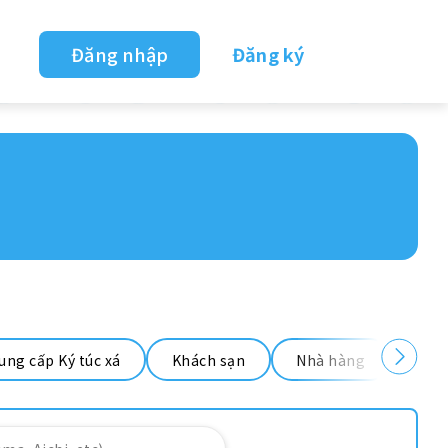
Đăng nhập
Đăng ký
ung cấp Ký túc xá
Khách sạn
Nhà hàng
Nhà