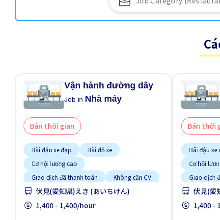
Cá
Vận hành đường dây
Nhà máy
Job in
Bán thời gian
Bán thời 
Bãi đậu xe đạp
Bãi đỗ xe
Bãi đậu xe
Cơ hội lương cao
Cơ hội lươ
Giao dịch đã thanh toán
Không cần CV
Giao dịch 
伏見(愛知県)えき (あいちけん)
伏見(愛
Không cần kinh nghiệm
Không cần 
Lao động người nước ngoài
1,400 - 1,400/hour
Lao động n
1,400 -
Nhiều hơn theo thời gian
Nhiều hơn t