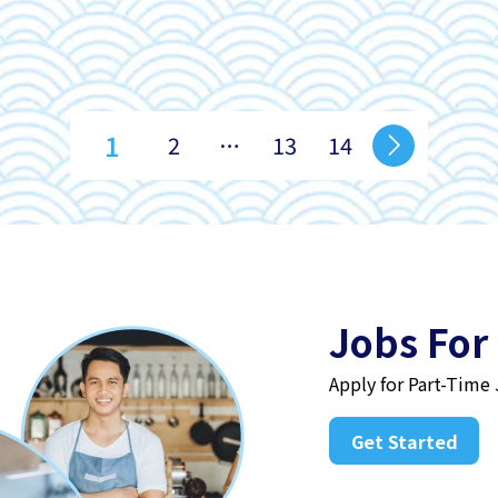
1
2
…
13
14
Jobs For
Apply for Part-Time
Get Started