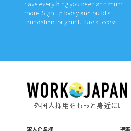
have everything you need and much
more. Sign up today and build a
foundation for your future success.
外国人採用をもっと身近に!
求人企業様
特集