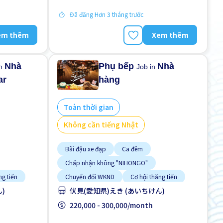
Tạm ứng lương
Đã đăng Hơn 3 tháng trước
em thêm
Xem thêm
Nhà
Phụ bếp
Nhà
in
Job in
ar
hàng
Toàn thời gian
Không cần tiếng Nhật
Bãi đậu xe đạp
Ca đêm
Chấp nhận không "NIHONGO"
ng tiến
Chuyển đổi WKND
Cơ hội thăng tiến
)
伏見(愛知県)えき (あいちけん)
Gần ga tàu
Hỗ trợ bữa ăn
âng cao
Lao động người nước ngoài
220,000 - 300,000/month
Nâng cao