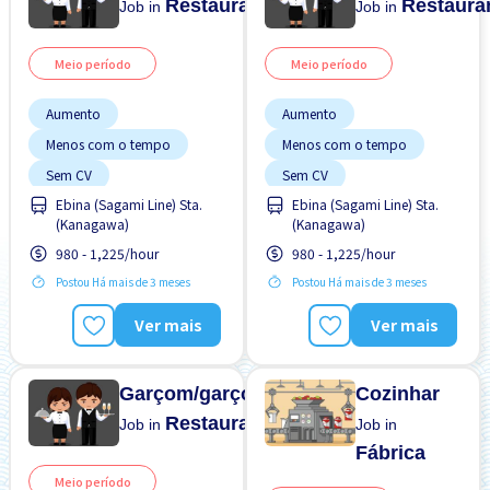
Restaurante
Restaura
Job in
Job in
Meio período
Meio período
Aumento
Aumento
Menos com o tempo
Menos com o tempo
Sem CV
Sem CV
Ebina (Sagami Line) Sta.
Ebina (Sagami Line) Sta.
Sem experiência OK
Sem experiência OK
(Kanagawa)
(Kanagawa)
Transporte pago
Transporte pago
980 - 1,225/hour
980 - 1,225/hour
Postou Há mais de 3 meses
Postou Há mais de 3 meses
Ver mais
Ver mais
Garçom/garçonete
Cozinhar
Restaurante
Job in
Job in
Fábrica
Meio período