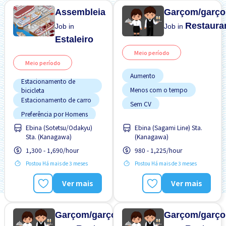
Assembleia
Garçom/garço
Restaura
Job in
Job in
Estaleiro
Meio período
Meio período
Aumento
Estacionamento de
Menos com o tempo
bicicleta
Estacionamento de carro
Sem CV
Preferência por Homens
Sem experiência OK
Ebina (Sotetsu/Odakyu)
Ebina (Sagami Line) Sta.
Preferência por Mulheres
Transporte pago
Sta. (Kanagawa)
(Kanagawa)
Sem experiência OK
1,300 - 1,690/hour
980 - 1,225/hour
Transporte pago
Postou Há mais de 3 meses
Postou Há mais de 3 meses
Ver mais
Ver mais
Garçom/garçonete
Garçom/garço