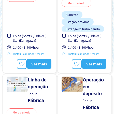
Meio período
Aumento
Estação próxima
Estrangeiro trabalhando
Ebina (Sotetsu/Odakyu)
Ebina (Sotetsu/Odakyu)
Preferência por Mulheres
Sta. (Kanagawa)
Sta. (Kanagawa)
Salário adiantado
1,400 - 1,400/hour
1,400 - 1,400/hour
Sem CV
Postou Há mais de 3 meses
Postou Há mais de 3 meses
Sem experiência OK
Ver mais
Ver mais
Transporte pago
Linha de
Operação
operação
em
depósito
Job in
Fábrica
Job in
Fábrica
Meio período