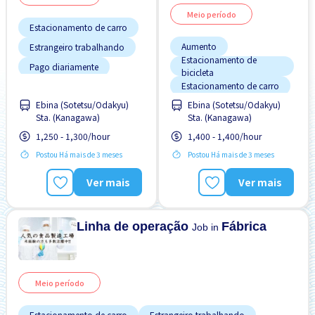
Meio período
Estacionamento de carro
Aumento
Estrangeiro trabalhando
Estacionamento de
Pago diariamente
bicicleta
Estacionamento de carro
Salário adiantado
Ebina (Sotetsu/Odakyu)
Ebina (Sotetsu/Odakyu)
Preferência por Homens
Turno noturno
Sta. (Kanagawa)
Sta. (Kanagawa)
Sem CV
1,250 - 1,300/hour
1,400 - 1,400/hour
Sem experiência OK
Postou Há mais de 3 meses
Postou Há mais de 3 meses
Transporte pago
Ver mais
Ver mais
Linha de operação
Fábrica
Job in
Meio período
Estacionamento de carro
Estrangeiro trabalhando