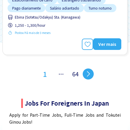
Pago diariamente
Salário adiantado
Turno noturno
Ebina (Sotetsu/Odakyu) Sta. (Kanagawa)
1,250 - 1,300/hour
Postou Há mais de 3 meses
Ver mais
1
…
64
Jobs For Foreigners In Japan
Apply for Part-Time Jobs, Full-Time Jobs and Tokutei
Ginou Jobs!