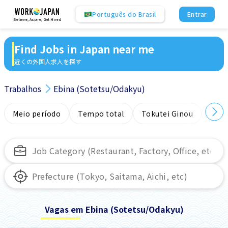
Português do Brasil
Entrar
Believe, Aspire, Get Hired
Find Jobs in Japan near me
近くの外国人求人を探す
Trabalhos
Ebina (Sotetsu/Odakyu)
Meio período
Tempo total
Tokutei Ginou
Sem
Vagas em Ebina (Sotetsu/Odakyu)