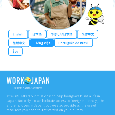
English
日本語
やさしい日本語
简体中文
繁體中文
Tiếng Việt
Português do Brasil
န်မာ
Believe, Aspire, Get Hired
At WORK JAPAN our mission is to help foreigners build a life in
Japan. Not only do we facilitate access to foreigner friendly jobs
and employers in Japan, but we also provide all the useful
resources you need to get started on your journey.