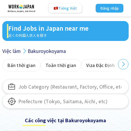
Tiếng Việt
Đăng nhập
Believe, Aspire, Get Hired
Find Jobs in Japan near me
近くの外国人求人を探す
Việc làm
Bakuroyokoyama
Bán thời gian
Toàn thời gian
Viza Đặc Định
Kh
Các công việc tại Bakuroyokoyama