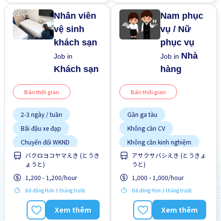
Nhân viên
Nam phục
vệ sinh
vụ / Nữ
khách sạn
phục vụ
Nhà
Job in
Job in
Khách sạn
hàng
Bán thời gian
Bán thời gian
2-3 ngày / tuần
Gần ga tàu
Bãi đậu xe đạp
Không cần CV
Chuyển đổi WKND
Không cần kinh nghiệm
バクロヨコヤマえき (とうき
アサクサバシえき (とうきょ
Cơ hội thăng tiến
Nâng cao
ょうと)
うと)
Gần ga tàu
1,200 - 1,200/hour
1,000 - 1,000/hour
Giao dịch đã thanh toán
Đã đăng Hơn 3 tháng trước
Đã đăng Hơn 3 tháng trước
Không cần CV
Xem thêm
Xem thêm
Không cần kinh nghiệm
Lao động người nước