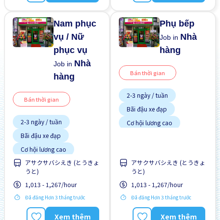
Nam phục
Phụ bếp
vụ / Nữ
Nhà
Job in
phục vụ
hàng
Nhà
Job in
Bán thời gian
hàng
2-3 ngày / tuần
Bán thời gian
Bãi đậu xe đạp
2-3 ngày / tuần
Cơ hội lương cao
Cơ hội nhận việc làm toàn
Bãi đậu xe đạp
thời gian
Cơ hội lương cao
Cơ hội thăng tiến
Cơ hội nhận việc làm toàn
アサクサバシえき (とうきょ
アサクサバシえき (とうきょ
Gần ga tàu
thời gian
うと)
うと)
Cơ hội thăng tiến
Giao dịch đã thanh toán
1,013 - 1,267/hour
1,013 - 1,267/hour
Gần ga tàu
Hỗ trợ bữa ăn
Đã đăng Hơn 3 tháng trước
Đã đăng Hơn 3 tháng trước
Lao động người nước
Giao dịch đã thanh toán
ngoài
Xem thêm
Xem thêm
Hỗ trợ bữa ăn