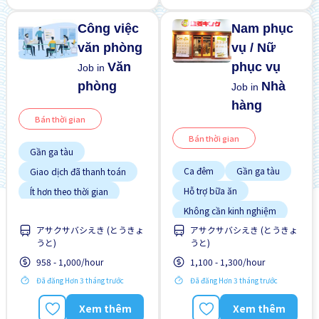
ngoài
Công việc
Nam phục
văn phòng
vụ / Nữ
Văn
phục vụ
Job in
phòng
Nhà
Job in
hàng
Bán thời gian
Bán thời gian
Gần ga tàu
Ca đêm
Gần ga tàu
Giao dịch đã thanh toán
Hỗ trợ bữa ăn
Ít hơn theo thời gian
Không cần kinh nghiệm
Lao động người nước
アサクサバシえき (とうきょ
アサクサバシえき (とうきょ
ngoài
うと)
うと)
Nâng cao
958 - 1,000/hour
1,100 - 1,300/hour
Ưu tiên có visa học sinh
Đã đăng Hơn 3 tháng trước
Đã đăng Hơn 3 tháng trước
Ưu tiên nam giới
Xem thêm
Xem thêm
Ưu tiên nữ giới