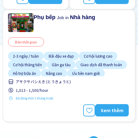
Lao động người nước
ngoài
Phụ bếp
Nhà hàng
Job in
Bán thời gian
2-3 ngày / tuần
Bãi đậu xe đạp
Cơ hội lương cao
Cơ hội thăng tiến
Gần ga tàu
Giao dịch đã thanh toán
Hỗ trợ bữa ăn
Nâng cao
Ưu tiên nam giới
アサクサバシえき (とうきょうと)
1,013 - 1,500/hour
Đã đăng Hơn 3 tháng trước
Xem thêm