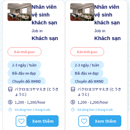
Nhân viên
Nhân viên
vệ sinh
vệ sinh
khách sạn
khách sạn
Job in
Job in
Khách sạn
Khách sạn
Bán thời gian
Bán thời gian
2-3 ngày / tuần
2-3 ngày / tuần
Bãi đậu xe đạp
Bãi đậu xe đạp
Chuyển đổi WKND
Chuyển đổi WKND
バクロヨコヤマえき (とうき
バクロヨコヤマえき (とうき
Cơ hội thăng tiến
Cơ hội thăng tiến
ょうと)
ょうと)
Gần ga tàu
Gần ga tàu
1,200 - 1,200/hour
1,200 - 1,200/hour
Giao dịch đã thanh toán
Giao dịch đã thanh toán
Đã đăng Hơn 3 tháng trước
Đã đăng Hơn 3 tháng trước
Không cần kinh nghiệm
Không cần CV
Xem thêm
Xem thêm
Ưu tiên có visa học sinh
Không cần kinh nghiệm
Ưu tiên nam giới
Ưu tiên có visa học sinh