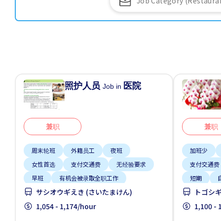
照护人员
医院
Job in
兼职
兼职
周末轮班
外籍员工
夜班
加班少
女性首选
支付交通费
无经验要求
支付交通费
早班
有机会被录取全职工作
短期
サシオウギえき (さいたまけん)
トゴシギ
每周2-3天
1,054 - 1,174/hour
1,100 -