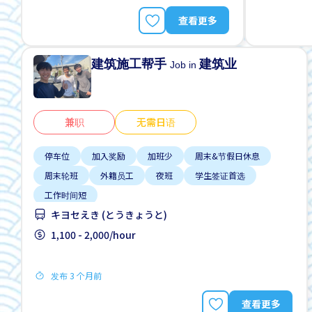
查看更多
建筑施工帮手
建筑业
Job in
兼职
无需日语
停车位
加入奖励
加班少
周末&节假日休息
周末轮班
外籍员工
夜班
学生签证首选
工作时间短
キヨセえき (とうきょうと)
1,100 - 2,000/hour
发布 3 个月前
查看更多