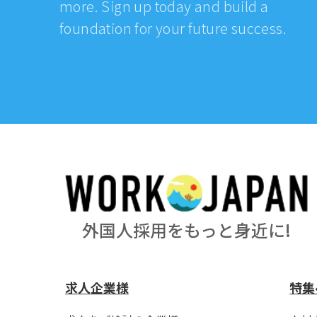
more. Sign up today and build a
foundation for your future success.
外国人採用をもっと身近に!
求人企業様
特集