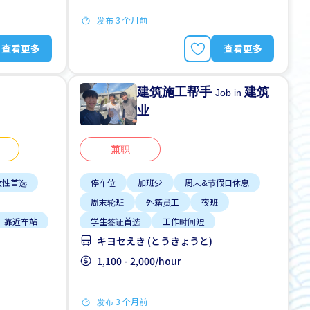
发布 3 个月前
查看更多
查看更多
建筑施工帮手
建筑
Job in
业
兼职
女性首选
停车位
加班少
周末&节假日休息
周末轮班
外籍员工
夜班
靠近车站
学生签证首选
工作时间短
キヨセえき (とうきょうと)
支付交通费
1,100 - 2,000/hour
发布 3 个月前