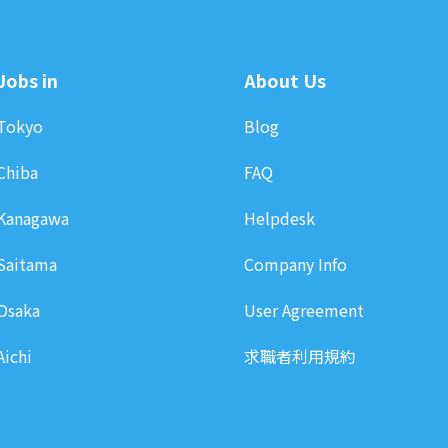
Jobs in
About Us
Tokyo
Blog
Chiba
FAQ
Kanagawa
Helpdesk
Saitama
Company Info
Osaka
User Agreement
Aichi
求職者利用規約