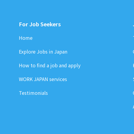
For Job Seekers
Home
Explore Jobs in Japan
How to find a job and apply
WORK JAPAN services
Testimonials