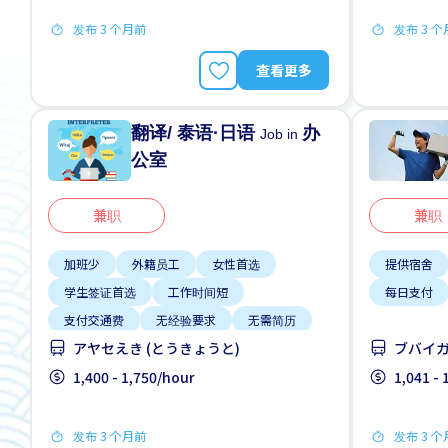
发布 3 个月前
发布 3 
查看更多
翻译/ 泰语·日语
办
Job in
公室
兼职
兼职
加班少
外籍员工
女性首选
提供宿舍
学生签证首选
工作时间短
每日支付
支付交通费
无经验要求
无需简历
アヤセえき (とうきょうと)
ブバイガ
每周2-3天
1,400 - 1,750/hour
1,041 -
发布 3 个月前
发布 3 