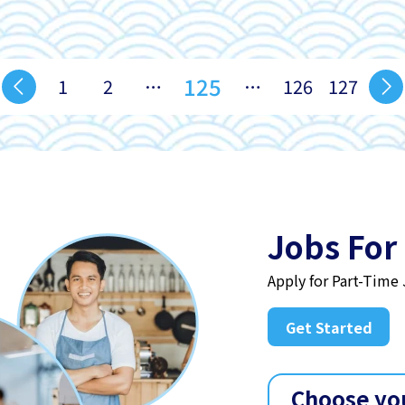
125
1
2
…
…
126
127
Jobs For
Apply for Part-Time
Get Started
Choose yo