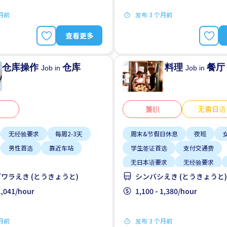
个月前
发布 3 个月前
查看更多
仓库操作
仓库
料理
餐厅
Job in
Job in
兼职
无需日语
无经验要求
每周2-3天
周末&节假日休息
夜班
男性首选
靠近车站
学生签证首选
支付交通费
无日本语要求
无经验要求
ワラえき (とうきょうと)
シンバシえき (とうきょうと)
高收入潜能
 1,041/hour
1,100 - 1,380/hour
个月前
发布 3 个月前