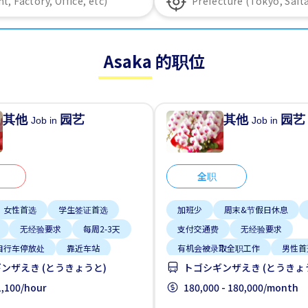
Asaka 的职位
其他
园艺
其他
园艺
Job in
Job in
全职
女性首选
学生签证首选
加班少
周末&节假日休息
无经验要求
每周2-3天
支付交通费
无经验要求
自行车停放处
靠近车站
有机会被录取全职工作
男性首
ンザえき (とうきょうと)
トゴシギンザえき (とうきょ
自行车停放处
靠近车站
 1,100/hour
180,000 - 180,000/month