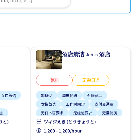
酒店清洁
酒店
Job in
兼职
无需日语
女性首选
加班少
周末轮班
外籍员工
女性首选
工作时间短
支付交通费
选
无日本语要求
无经验要求
无需简历
うと)
ツキジえき (とうきょうと)
1,200 - 1,200/hour