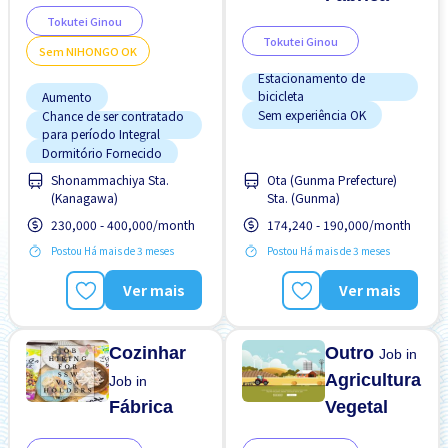
Tokutei Ginou
Tokutei Ginou
Sem NIHONGO OK
Estacionamento de
bicicleta
Aumento
Sem experiência OK
Chance de ser contratado
para período Integral
Dormitório Fornecido
Shonammachiya Sta.
Ota (Gunma Prefecture)
Estação próxima
(Kanagawa)
Sta. (Gunma)
Estrangeiro trabalhando
230,000 - 400,000/month
174,240 - 190,000/month
Mais com o tempo
Postou Há mais de 3 meses
Postou Há mais de 3 meses
Potêncial para Salário
Alto
Ver mais
Ver mais
Preferência por Homens
Preferência por Mulheres
Cozinhar
Outro
Job in
Agricultura
Job in
Fábrica
Vegetal