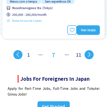
Menos com o tempo
Sem experiência OK
Musashisunagawa Sta. (Tokyo)
200,000 - 280,000/month
Postou Há mais de 3 meses
Ver mais
7
1
…
…
11
Jobs For Foreigners In Japan
Apply for Part-Time Jobs, Full-Time Jobs and Tokutei
Ginou Jobs!
Get Started