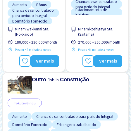
Chance de ser contratado
Aumento
Bônus
para período Integral
Estacionamento de
Chance de ser contratado
bicicleta
para período Integral
Estacionamento de carro
Dormitório Fornecido
Potêncial para Salário
Dormitório parcialmente
Minamiwakkanai Sta.
Minamikoshigaya Sta.
Alto
coberto
(Hokkaido)
(Saitama)
Promoção
Estação próxima
180,000 - 230,000/month
270,000 - 350,000/month
Estacionamento de
Relocação de suporte
bicicleta
Postou Há mais de 3 meses
Postou Há mais de 3 meses
Sem experiência OK
Estacionamento de carro
Ver mais
Ver mais
Transporte pago
Estrangeiro trabalhando
Outro
Construção
Job in
Tokutei Ginou
Aumento
Chance de ser contratado para período Integral
Dormitório Fornecido
Estrangeiro trabalhando