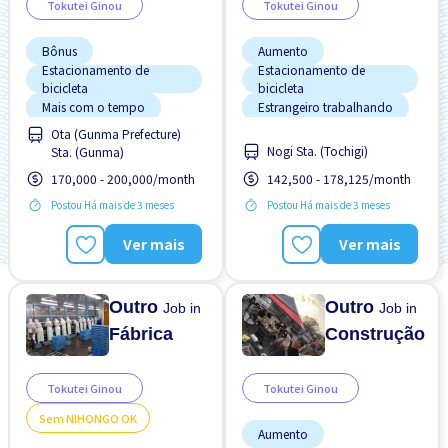
Tokutei Ginou
Tokutei Ginou
Bônus
Aumento
Estacionamento de
Estacionamento de
bicicleta
bicicleta
Mais com o tempo
Estrangeiro trabalhando
Ota (Gunma Prefecture)
Promoção
Preferência por Mulheres
Nogi Sta. (Tochigi)
Sta. (Gunma)
Preferência por Visto de
Sem experiência OK
Estudante
170,000 - 200,000/month
142,500 - 178,125/month
Turno FDS
Sem experiência OK
Postou Há mais de 3 meses
Postou Há mais de 3 meses
Turno noturno
Transporte pago
Ver mais
Ver mais
Turno FDS
Turno matinal
Outro
Outro
Job in
Job in
Fábrica
Construção
Tokutei Ginou
Tokutei Ginou
Sem NIHONGO OK
Aumento