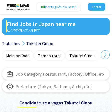
Português do Brasil
Entrar
Believe, Aspire, Get Hired
Find Jobs in Japan near me
近くの外国人求人を探す
Trabalhos
Tokutei Ginou
Meio período
Tempo total
Tokutei Ginou
Sem
Candidate-se a vagas Tokutei Ginou