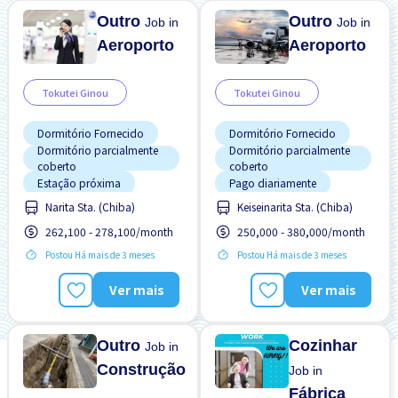
Outro
Outro
Job in
Job in
Aeroporto
Aeroporto
Tokutei Ginou
Tokutei Ginou
Dormitório Fornecido
Dormitório Fornecido
Dormitório parcialmente
Dormitório parcialmente
coberto
coberto
Estação próxima
Pago diariamente
Narita Sta. (Chiba)
Keiseinarita Sta. (Chiba)
Estacionamento de carro
Sem experiência OK
262,100 - 278,100/month
250,000 - 380,000/month
Estrangeiro trabalhando
Transporte pago
Postou Há mais de 3 meses
Postou Há mais de 3 meses
Mais com o tempo
Turno FDS
Pago diariamente
Turno noturno
Ver mais
Ver mais
Potêncial para Salário
Alto
Preferência por Homens
Outro
Cozinhar
Job in
Construção
Job in
Fábrica