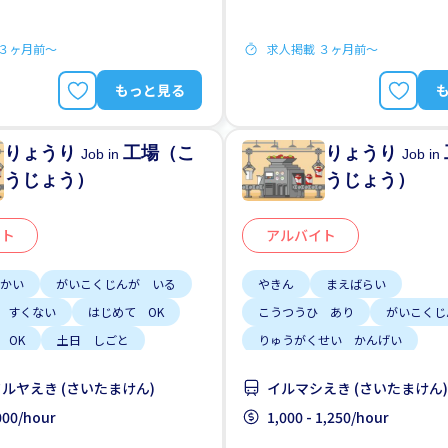
 ３ヶ月前〜
求人掲載 ３ヶ月前〜
もっと見る
りょうり
工場（こ
りょうり
Job in
Job in
うじょう）
うじょう）
イト
アルバイト
ちかい
がいこくじんが いる
やきん
まえばらい
 すくない
はじめて OK
こうつうひ あり
がいこくじ
 OK
土日 しごと
りゅうがくせい かんげい
りょう
はじめて OK
じてんしゃ O
ルヤえき (さいたまけん)
イルマシえき (さいたまけん)
女性かんげい
男性かんげい
,000/hour
1,000 - 1,250/hour