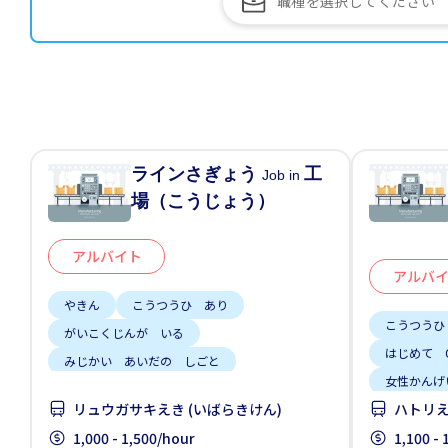
ラインさぎょう
工
Job in
場（こうじょう）
アルバイト
アルバ
やきん
こうつうひ あり
こうつうひ
がいこくじんが いる
はじめて 
みじかい あいだの しごと
女性かんげ
しゅう2、3にち
じてんしゃ OK
リュウガサキえき (いばらきけん)
ハトリえ
土日 しごと
車通勤
1,000 - 1,500/hour
1,100 -