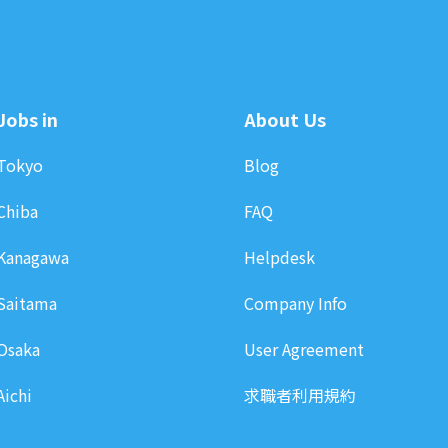
Jobs in
About Us
Tokyo
Blog
Chiba
FAQ
Kanagawa
Helpdesk
Saitama
Company Info
Osaka
User Agreement
Aichi
求職者利用規約