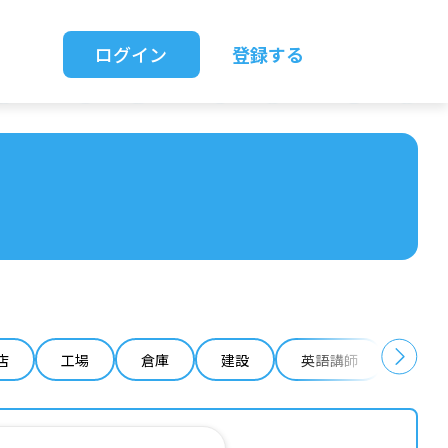
ログイン
登録する
店
工場
倉庫
建設
英語講師
IT 