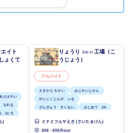
ウエイト
りょうり
工場（こ
Job in
しょくて
うじょう）
アルバイト
えきから ちかい
みじかいじかん
あさはやい
がいこくじんが いる
 なれる
ざんぎょう すくない
はじめて OK
2、3にち
じてんしゃ OK
土日 しごと
ふ)
ミナミフルヤえき (さいたまけん)
898 - 899/hour