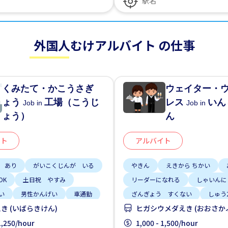
外国人むけアルバイト の仕事
くみたて・かこうさぎ
ウェイター・
ょう
工場（こうじ
レス
いん
Job in
Job in
ょう）
ん
イト
アルバイト
 あり
がいこくじんが いる
やきん
えきから ちかい
OK
土日祝 やすみ
リーダーになれる
しゃいんに
い
男性かんげい
車通勤
ざんぎょう すくない
しゅう
き (いばらきけん)
ヒガシウメダえき (おおさか
土日 しごと
土日祝 やすみ
 1,250/hour
1,000 - 1,500/hour