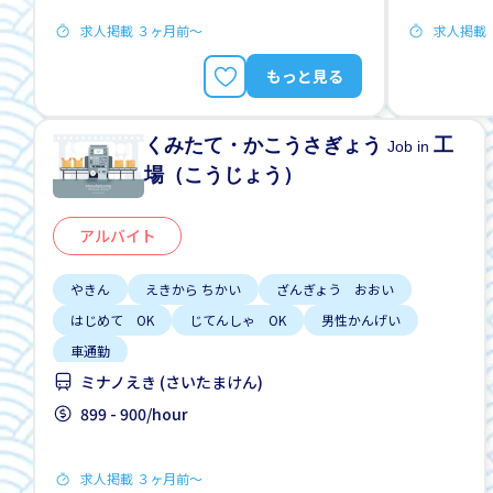
求人掲載 ３ヶ月前〜
求人掲載
もっと見る
くみたて・かこうさぎょう
工
Job in
場（こうじょう）
アルバイト
やきん
えきから ちかい
ざんぎょう おおい
はじめて OK
じてんしゃ OK
男性かんげい
車通勤
ミナノえき (さいたまけん)
899 - 900/hour
求人掲載 ３ヶ月前〜