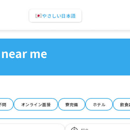
やさしい日本語
 near me
不問
オンライン面接
寮完備
ホテル
飲食