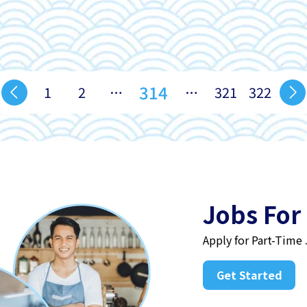
314
1
2
…
…
321
322
Jobs For
Apply for Part-Time
Get Started