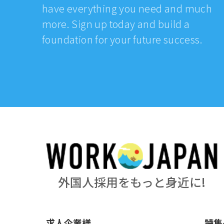
have everything you need and much
more. Sign up today and build a
foundation for your future success.
外国人採用をもっと身近に!
求人企業様
特集