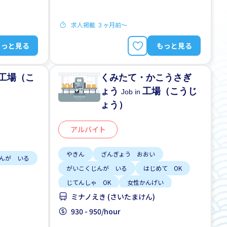
求人掲載 ３ヶ月前〜
もっと見る
もっと見る
工場（こ
くみたて・かこうさぎ
ょう
工場（こうじ
Job in
ょう）
アルバイト
やきん
ざんぎょう おおい
んが いる
がいこくじんが いる
はじめて OK
じてんしゃ OK
女性かんげい
K
ミナノえき (さいたまけん)
男性かんげい
車通勤
930 - 950/hour