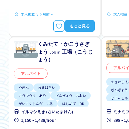
求人掲載 ３ヶ月前〜
求人掲載
もっと見る
くみたて・かこうさぎ
ょう
工場（こうじ
Job in
ょう）
アルバ
アルバイト
えきから 
やきん
まえばらい
ざんぎょう
こうつうひ あり
ざんぎょう おおい
じてんしゃ
がいこくじんが いる
はじめて OK
高いきゅう
イルマシえき (さいたまけん)
ミナミフ
じてんしゃ OK
男性かんげい
車通勤
1,150 - 1,438/hour
898 - 1