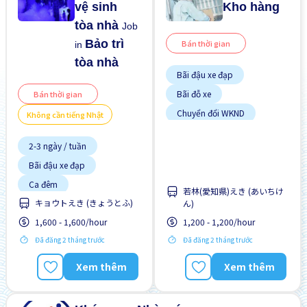
vệ sinh
Kho hàng
tòa nhà
Job
Bảo trì
Bán thời gian
in
tòa nhà
Bãi đậu xe đạp
Bãi đỗ xe
Bán thời gian
Chuyển đổi WKND
Không cần tiếng Nhật
Có chỗ ở lại
2-3 ngày / tuần
Giao dịch đã thanh toán
Bãi đậu xe đạp
Ít hơn theo thời gian
Ca đêm
Không cần kinh nghiệm
若林(愛知県)えき (あいちけ
Chấp nhận không
キョウトえき (きょうとふ)
Lao động người nước
ん)
"NIHONGO"
ngoài
1,600 - 1,600/hour
1,200 - 1,200/hour
Chuyển đổi WKND
Ưu tiên nam giới
Đã đăng 2 tháng trước
Đã đăng 2 tháng trước
Cơ hội thăng tiến
Gần ga tàu
Xem thêm
Xem thêm
Hướng dẫn đào tạo dành
cho người ngoại quốc
Không cần kinh nghiệm