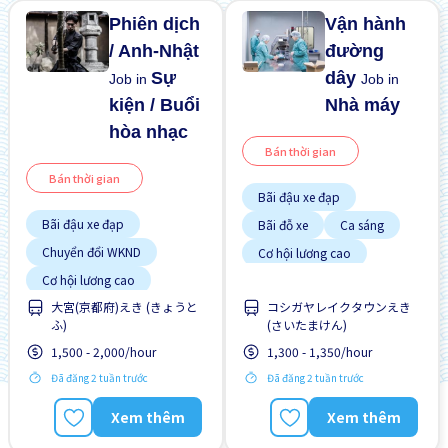
Phiên dịch
Vận hành
/ Anh-Nhật
đường
Sự
dây
Job in
Job in
kiện / Buổi
Nhà máy
hòa nhạc
Bán thời gian
Bán thời gian
Bãi đậu xe đạp
Bãi đậu xe đạp
Bãi đỗ xe
Ca sáng
Chuyển đổi WKND
Cơ hội lương cao
Cơ hội lương cao
Giao dịch đã thanh toán
Cơ hội nhận việc làm toàn
Hướng dẫn đào tạo dành
大宮(京都府)えき (きょうと
コシガヤレイクタウンえき
thời gian
cho người ngoại quốc
ふ)
(さいたまけん)
Cơ hội thăng tiến
Ít hơn theo thời gian
1,500 - 2,000/hour
1,300 - 1,350/hour
Gần ga tàu
Không cần CV
Đã đăng 2 tuần trước
Đã đăng 2 tuần trước
Giao dịch đã thanh toán
Không cần kinh nghiệm
Hướng dẫn đào tạo dành
Xem thêm
Xem thêm
cho người ngoại quốc
Không cần kinh nghiệm