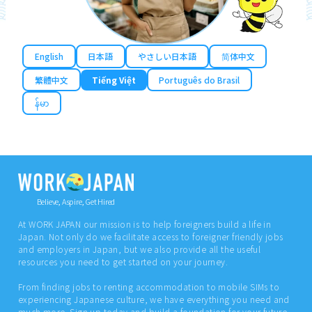
English
日本語
やさしい日本語
简体中文
繁體中文
Tiếng Việt
Português do Brasil
န်မာ
Believe, Aspire, Get Hired
At WORK JAPAN our mission is to help foreigners build a life in
Japan. Not only do we facilitate access to foreigner friendly jobs
and employers in Japan, but we also provide all the useful
resources you need to get started on your journey.
From finding jobs to renting accommodation to mobile SIMs to
experiencing Japanese culture, we have everything you need and
much more. Sign up today and build a foundation for your future