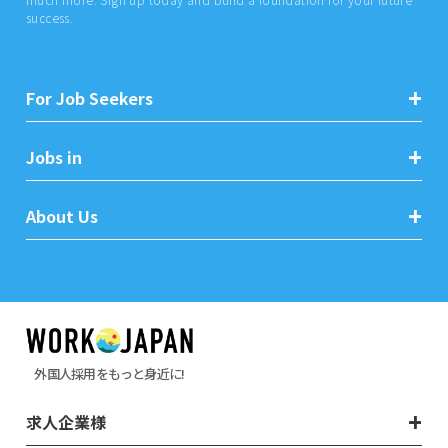
success.
For Job Seekers
Jobs in
About Us
外国人採用をもっと身近に!
求人企業様