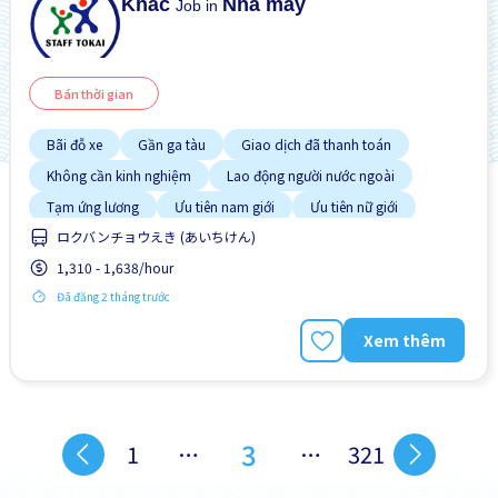
Khác
Nhà máy
Job in
Bán thời gian
Bãi đỗ xe
Gần ga tàu
Giao dịch đã thanh toán
Không cần kinh nghiệm
Lao động người nước ngoài
Tạm ứng lương
Ưu tiên nam giới
Ưu tiên nữ giới
ロクバンチョウえき (あいちけん)
1,310 - 1,638/hour
Đã đăng 2 tháng trước
Xem thêm
3
1
…
…
321