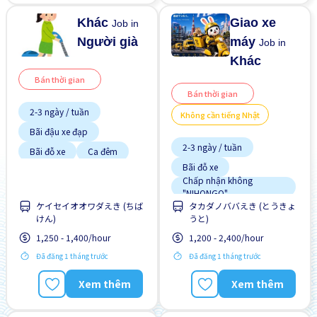
Khác
Giao xe
Job in
Người già
máy
Job in
Khác
Bán thời gian
Bán thời gian
2-3 ngày / tuần
Không cần tiếng Nhật
Bãi đậu xe đạp
2-3 ngày / tuần
Bãi đỗ xe
Ca đêm
Bãi đỗ xe
Ca sáng
Chấp nhận không
Chuyển đổi WKND
"NIHONGO"
ケイセイオオワダえき (ちば
タカダノババえき (とうきょ
Cơ hội thăng tiến
Giao dịch đã thanh toán
けん)
うと)
Không cần kinh nghiệm
Ít hơn theo thời gian
1,250 - 1,400/hour
1,200 - 2,400/hour
Lao động người nước
Không cần kinh nghiệm
ngoài
Đã đăng 1 tháng trước
Đã đăng 1 tháng trước
Nâng cao
Xem thêm
Xem thêm