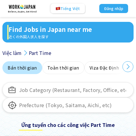
Tiếng Việt
Đăng nhập
Believe, Aspire, Get Hired
Find Jobs in Japan near me
近くの外国人求人を探す
Việc làm
Part Time
Bán thời gian
Toàn thời gian
Viza Đặc Định
Kh
Ứng tuyển cho các công việc Part Time