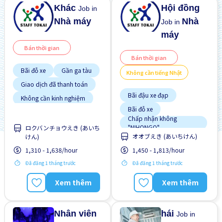
Khác
Hội đồng
Job in
Nhà máy
Nhà
Job in
máy
Bán thời gian
Bán thời gian
Bãi đỗ xe
Gần ga tàu
Không cần tiếng Nhật
Giao dịch đã thanh toán
Bãi đậu xe đạp
Không cần kinh nghiệm
Lao động người nước
Bãi đỗ xe
ngoài
Chấp nhận không
Tạm ứng lương
"NIHONGO"
ロクバンチョウえき (あいち
オオブえき (あいちけん)
けん)
Giao dịch đã thanh toán
Ưu tiên nam giới
1,310 - 1,638/hour
1,450 - 1,813/hour
Không cần kinh nghiệm
Ưu tiên nữ giới
Lao động người nước
Đã đăng 1 tháng trước
Đã đăng 1 tháng trước
ngoài
Nhiều hơn theo thời gian
Xem thêm
Xem thêm
Phúc lợi đi kèm
Tạm ứng lương
Nhân viên
hái
Job in